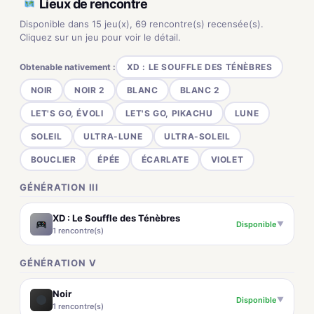
Lieux de rencontre
Disponible dans 15 jeu(x), 69 rencontre(s) recensée(s).
Cliquez sur un jeu pour voir le détail.
Obtenable nativement :
XD : LE SOUFFLE DES TÉNÈBRES
NOIR
NOIR 2
BLANC
BLANC 2
LET'S GO, ÉVOLI
LET'S GO, PIKACHU
LUNE
SOLEIL
ULTRA-LUNE
ULTRA-SOLEIL
BOUCLIER
ÉPÉE
ÉCARLATE
VIOLET
GÉNÉRATION III
XD : Le Souffle des Ténèbres
Disponible
▼
1 rencontre(s)
GÉNÉRATION V
Noir
Disponible
▼
1 rencontre(s)