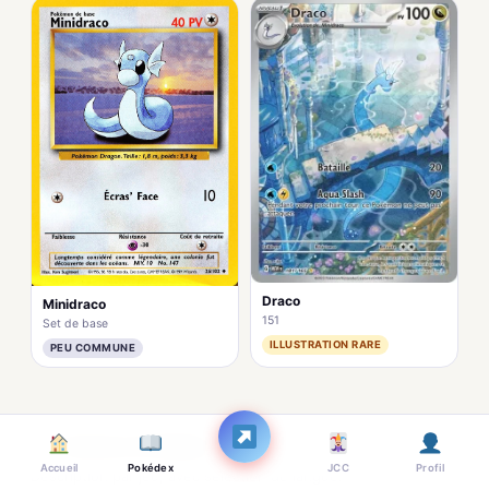
Draco
Minidraco
151
Set de base
ILLUSTRATION RARE
PEU COMMUNE
Entrées Pokédex
Accueil
Pokédex
JCC
Profil
Description par jeu, avec sélection de langue.