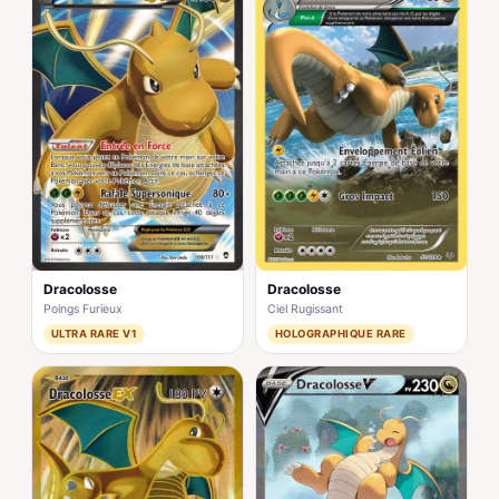
Dracolosse
Dracolosse
Poings Furieux
Ciel Rugissant
ULTRA RARE V1
HOLOGRAPHIQUE RARE