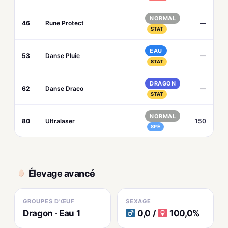
NORMAL
46
Rune Protect
—
STAT
EAU
53
Danse Pluie
—
STAT
DRAGON
62
Danse Draco
—
STAT
NORMAL
80
Ultralaser
150
SPÉ
Élevage avancé
GROUPES D'ŒUF
SEXAGE
Dragon · Eau 1
0,0 /
100,0%