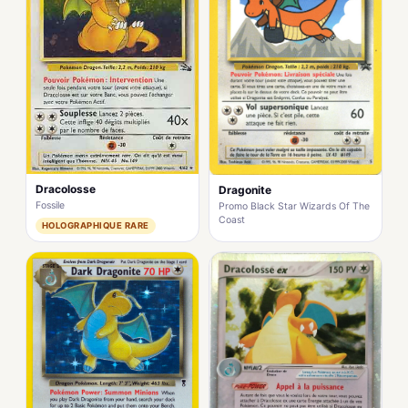
Dracolosse
Dragonite
Fossile
Promo Black Star Wizards Of The
Coast
HOLOGRAPHIQUE RARE