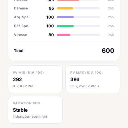
95
Défense
255
100
Atq. Spé.
255
100
Déf. Spé.
255
80
Vitesse
255
600
Total
PV MIN (NIV. 100)
PV MAX (NIV. 100)
292
386
0 IV, 0 EV, nat. -
31 IV, 252 EV, nat. +
VARIATION GEN
Stable
Inchangées récemment