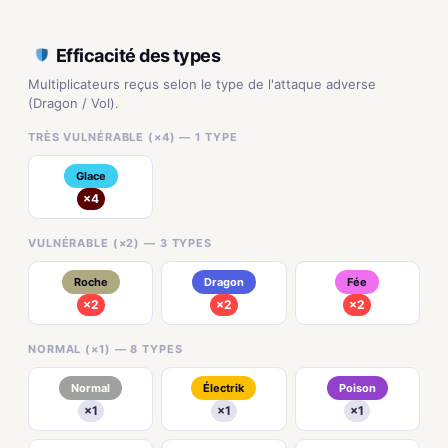
Efficacité des types
Multiplicateurs reçus selon le type de l'attaque adverse
(Dragon / Vol).
TRÈS VULNÉRABLE (×4) — 1 TYPE
Glace
×4
VULNÉRABLE (×2) — 3 TYPES
Roche
Dragon
Fée
×2
×2
×2
NORMAL (×1) — 8 TYPES
Normal
Électrik
Poison
×1
×1
×1