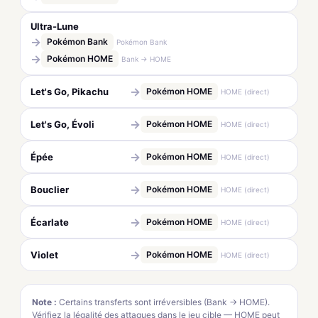
Ultra-Lune
→
Pokémon Bank
Pokémon Bank
→
Pokémon HOME
Bank → HOME
→
Let's Go, Pikachu
Pokémon HOME
HOME (direct)
→
Let's Go, Évoli
Pokémon HOME
HOME (direct)
→
Épée
Pokémon HOME
HOME (direct)
→
Bouclier
Pokémon HOME
HOME (direct)
→
Écarlate
Pokémon HOME
HOME (direct)
→
Violet
Pokémon HOME
HOME (direct)
Note :
Certains transferts sont irréversibles (Bank → HOME).
Vérifiez la légalité des attaques dans le jeu cible — HOME peut