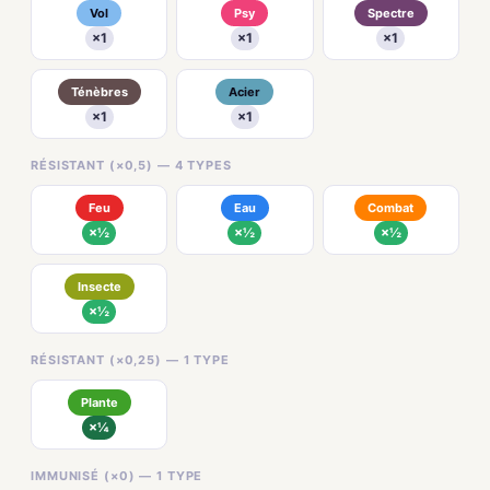
Vol
Psy
Spectre
×1
×1
×1
Ténèbres
Acier
×1
×1
RÉSISTANT (×0,5) — 4 TYPES
Feu
Eau
Combat
×½
×½
×½
Insecte
×½
RÉSISTANT (×0,25) — 1 TYPE
Plante
×¼
IMMUNISÉ (×0) — 1 TYPE