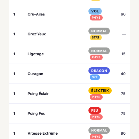
VOL
1
Cru-Ailes
60
PHYS
NORMAL
1
Groz’Yeux
—
STAT
NORMAL
1
Ligotage
15
PHYS
DRAGON
1
Ouragan
40
SPÉ
ÉLECTRIK
1
Poing Éclair
75
PHYS
FEU
1
Poing Feu
75
PHYS
NORMAL
1
Vitesse Extrême
80
PHYS