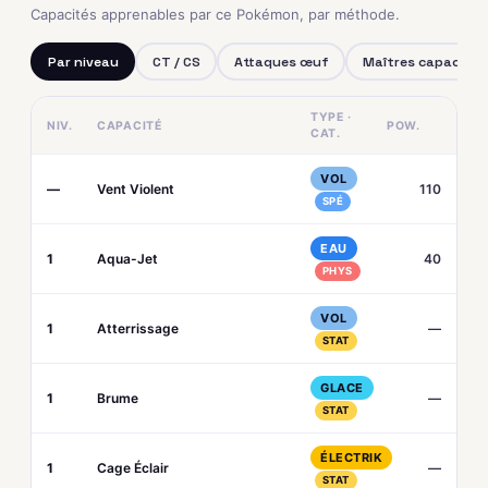
Capacités apprenables par ce Pokémon, par méthode.
Par niveau
CT / CS
Attaques œuf
Maîtres capacités
TYPE ·
NIV.
CAPACITÉ
POW.
CAT.
VOL
—
Vent Violent
110
SPÉ
EAU
1
Aqua-Jet
40
PHYS
VOL
1
Atterrissage
—
STAT
GLACE
1
Brume
—
STAT
ÉLECTRIK
1
Cage Éclair
—
STAT