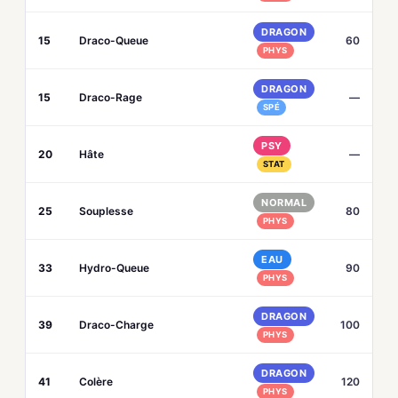
DRAGON
15
Draco-Queue
60
PHYS
DRAGON
15
Draco-Rage
—
SPÉ
PSY
20
Hâte
—
STAT
NORMAL
25
Souplesse
80
PHYS
EAU
33
Hydro-Queue
90
PHYS
DRAGON
39
Draco-Charge
100
PHYS
DRAGON
41
Colère
120
PHYS