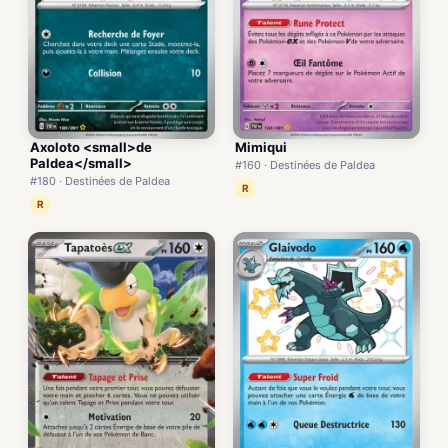
Axoloto <small>de
Mimiqui
Paldea</small>
#160 · Destinées de Paldea
#180 · Destinées de Paldea
R
R