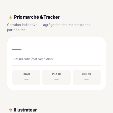
Prix marché & Tracker
Cotation indicative — agrégation des marketplaces
partenaires.
—
Prix indicatif (état Near Mint)
PSA 9
PSA 10
BGS 10
—
—
—
Illustrateur