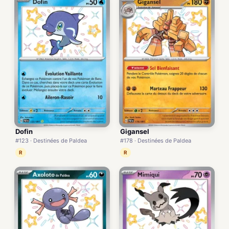
Dofin
Gigansel
#123 · Destinées de Paldea
#178 · Destinées de Paldea
R
R