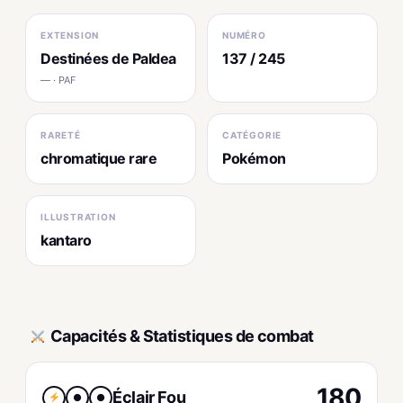
EXTENSION
NUMÉRO
Destinées de Paldea
137 / 245
— · PAF
RARETÉ
CATÉGORIE
chromatique rare
Pokémon
ILLUSTRATION
kantaro
Capacités & Statistiques de combat
180
Éclair Fou
●
●