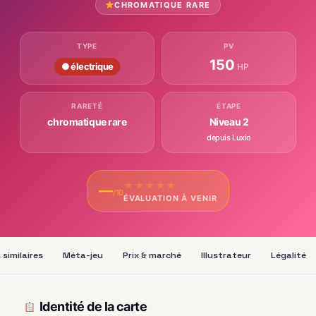
CHROMATIQUE RARE
TYPE
PV
150
● électrique
HP
RARETÉ
ÉTAPE
chromatique rare
Niveau 2
depuis Luxio
★
★
★
★
★
—
/10
ÉVALUATION À VENIR
 similaires
Méta-jeu
Prix & marché
Illustrateur
Légalité
Identité de la carte