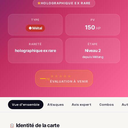
HOLOGRAPHIQUE EX RARE
TYPE
PV
150
● Métal
HP
RARETÉ
ÉTAPE
holographique ex rare
Niveau 2
depuis Métang
★
★
★
★
★
—
/10
ÉVALUATION À VENIR
Vue d'ensemble
Attaques
Avis expert
Combos
Aut
Identité de la carte