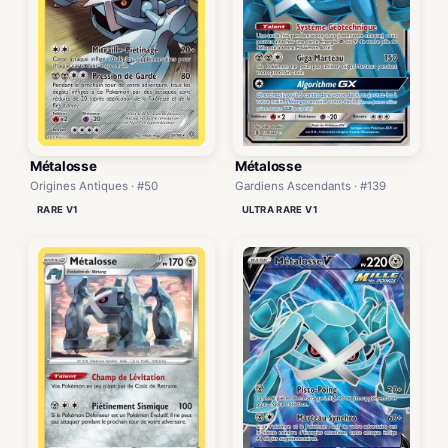
Métalosse
Métalosse
Origines Antiques · #50
Gardiens Ascendants · #139
RARE V1
ULTRA RARE V1