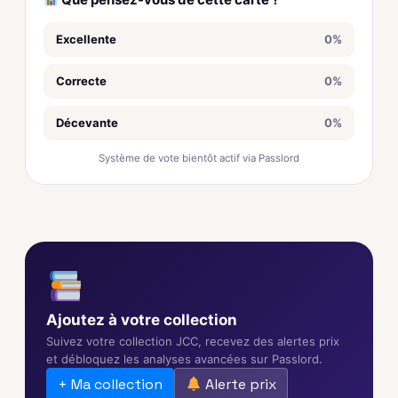
Excellente
0%
Correcte
0%
Décevante
0%
Système de vote bientôt actif via Passlord
Ajoutez à votre collection
Suivez votre collection JCC, recevez des alertes prix
et débloquez les analyses avancées sur Passlord.
+ Ma collection
Alerte prix