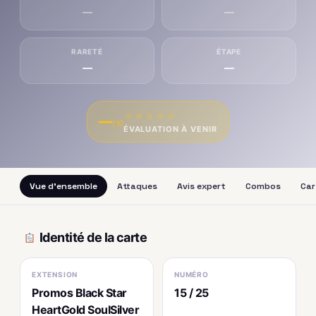
—
—
RARETÉ
ÉTAPE
—
—
★
★
★
★
★
—
/10
ÉVALUATION À VENIR
Vue d'ensemble
Attaques
Avis expert
Combos
Car
Identité de la carte
EXTENSION
NUMÉRO
Promos Black Star
15 / 25
HeartGold SoulSilver