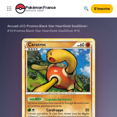
Aller au contenu
Pokémon France
S'inscrire
DEPUIS 1999
Accueil
›
JCC
›
Promos Black Star HeartGold SoulSilver
›
#15 Promos Black Star HeartGold SoulSilver #15