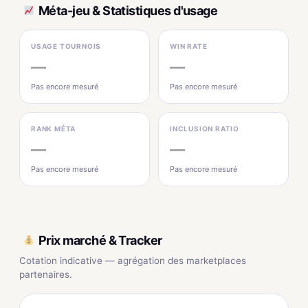
Méta-jeu & Statistiques d'usage
USAGE TOURNOIS
WIN RATE
—
—
Pas encore mesuré
Pas encore mesuré
RANK MÉTA
INCLUSION RATIO
—
—
Pas encore mesuré
Pas encore mesuré
Prix marché & Tracker
Cotation indicative — agrégation des marketplaces
partenaires.