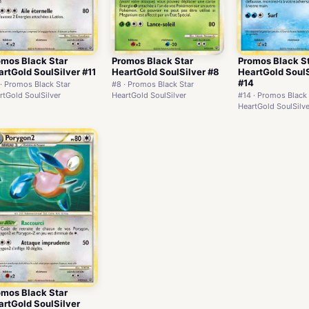
omos Black Star
Promos Black Star
Promos Black S
rtGold SoulSilver #11
HeartGold SoulSilver #8
HeartGold SoulS
#14
 · Promos Black Star
#8 · Promos Black Star
rtGold SoulSilver
HeartGold SoulSilver
#14 · Promos Black 
HeartGold SoulSilve
omos Black Star
rtGold SoulSilver