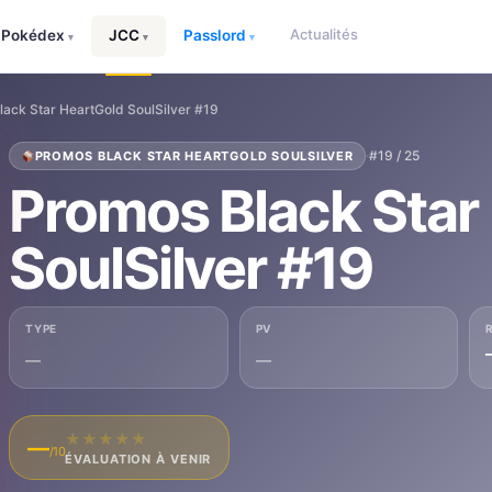
Actualités
Pokédex
JCC
Passlord
▾
▾
▾
ack Star HeartGold SoulSilver #19
·
#19 / 25
PROMOS BLACK STAR HEARTGOLD SOULSILVER
Promos Black Star
SoulSilver #19
TYPE
PV
—
—
★
★
★
★
★
—
/10
ÉVALUATION À VENIR