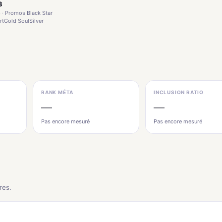
3
 · Promos Black Star
rtGold SoulSilver
RANK MÉTA
INCLUSION RATIO
—
—
Pas encore mesuré
Pas encore mesuré
res.