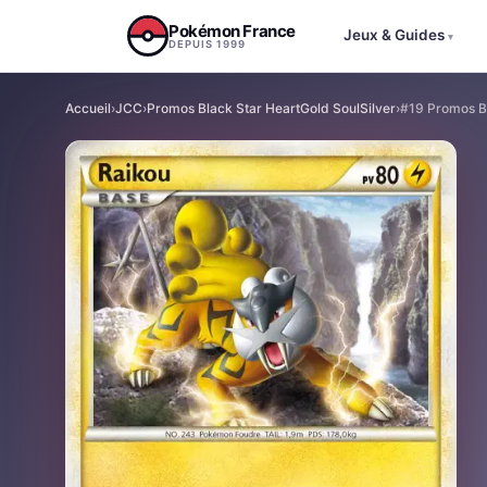
Aller au contenu
Pokémon France
Jeux & Guides
▾
DEPUIS 1999
Accueil
›
JCC
›
Promos Black Star HeartGold SoulSilver
›
#19 Promos Bl