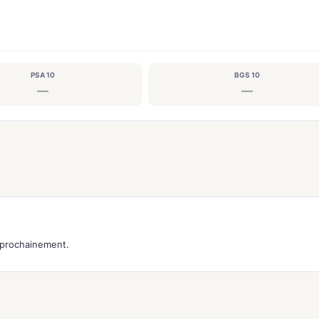
PSA 10
BGS 10
—
—
s prochainement.