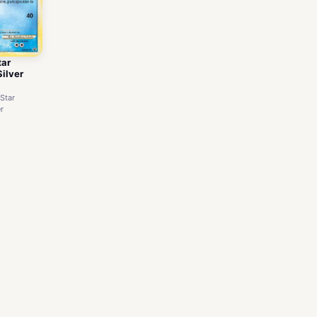
tar
ilver
Star
r