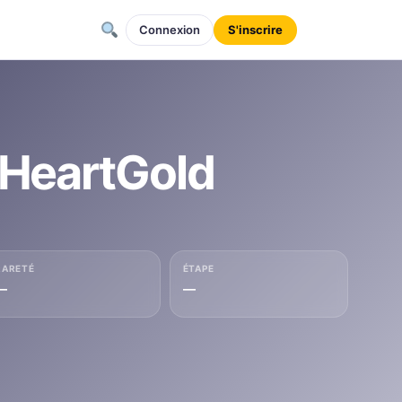
Connexion
S'inscrire
 HeartGold
RARETÉ
ÉTAPE
—
—