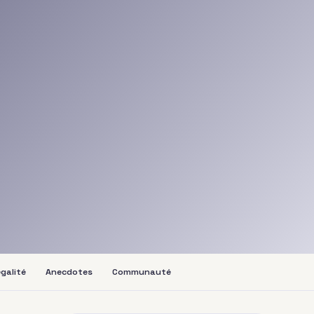
galité
Anecdotes
Communauté