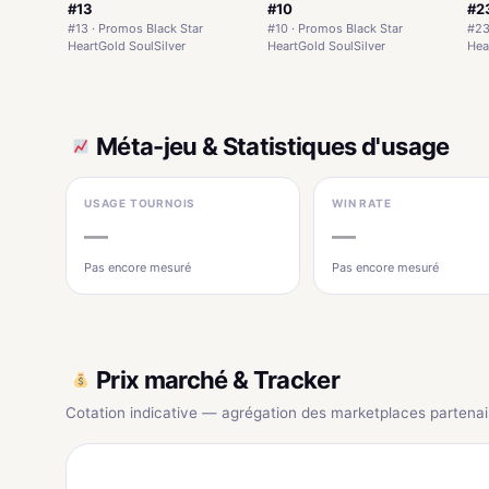
#13
#10
#2
#13 · Promos Black Star
#10 · Promos Black Star
#23
HeartGold SoulSilver
HeartGold SoulSilver
Hea
Méta-jeu & Statistiques d'usage
USAGE TOURNOIS
WIN RATE
—
—
Pas encore mesuré
Pas encore mesuré
Prix marché & Tracker
Cotation indicative — agrégation des marketplaces partenai