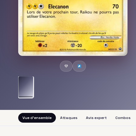
♡
Vue d'ensemble
Attaques
Avis expert
Combos