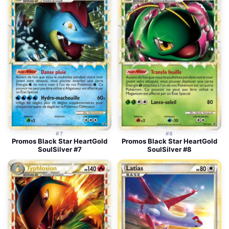
#7
#8
Promos Black Star HeartGold
Promos Black Star HeartGold
SoulSilver #7
SoulSilver #8