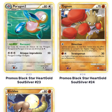
#23
#24
Promos Black Star HeartGold
Promos Black Star HeartGold
SoulSilver #23
SoulSilver #24