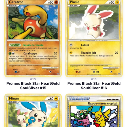
#15
#16
Promos Black Star HeartGold
Promos Black Star HeartGold
SoulSilver #15
SoulSilver #16