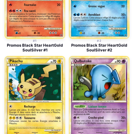
#1
#2
Promos Black Star HeartGold
Promos Black Star HeartGold
SoulSilver #1
SoulSilver #2