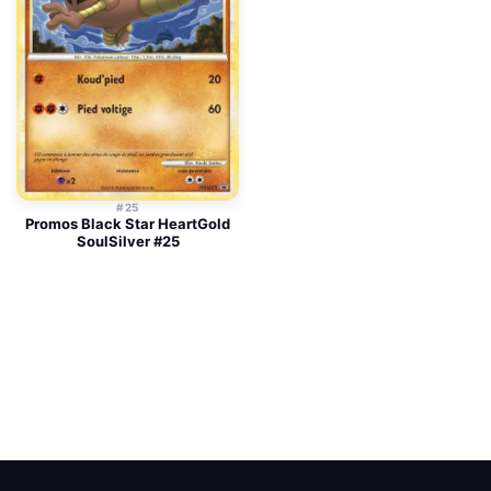
#25
Promos Black Star HeartGold
SoulSilver #25