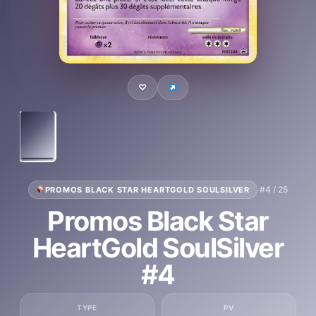
♡
·
#4 / 25
PROMOS BLACK STAR HEARTGOLD SOULSILVER
Promos Black Star
HeartGold SoulSilver
#4
TYPE
PV