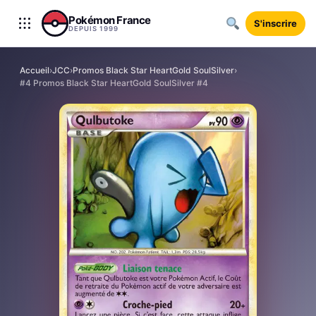
Aller au contenu
Pokémon France
S'inscrire
DEPUIS 1999
Accueil
›
JCC
›
Promos Black Star HeartGold SoulSilver
›
#4 Promos Black Star HeartGold SoulSilver #4