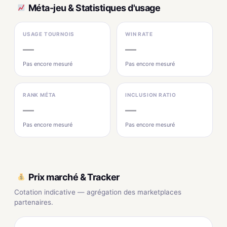
Méta-jeu & Statistiques d'usage
USAGE TOURNOIS
WIN RATE
—
—
Pas encore mesuré
Pas encore mesuré
RANK MÉTA
INCLUSION RATIO
—
—
Pas encore mesuré
Pas encore mesuré
Prix marché & Tracker
Cotation indicative — agrégation des marketplaces
partenaires.