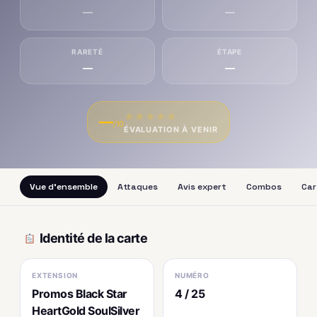
—
—
RARETÉ
ÉTAPE
—
—
★
★
★
★
★
—
/10
ÉVALUATION À VENIR
Vue d'ensemble
Attaques
Avis expert
Combos
Car
Identité de la carte
EXTENSION
NUMÉRO
Promos Black Star
4 / 25
HeartGold SoulSilver