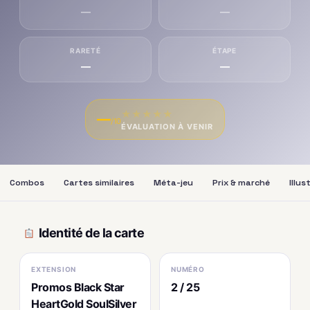
—
—
RARETÉ
ÉTAPE
—
—
★
★
★
★
★
—
/10
ÉVALUATION À VENIR
Combos
Cartes similaires
Méta-jeu
Prix & marché
Illus
Identité de la carte
EXTENSION
NUMÉRO
Promos Black Star
2 / 25
HeartGold SoulSilver