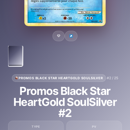
♡
·
#2 / 25
PROMOS BLACK STAR HEARTGOLD SOULSILVER
Promos Black Star
HeartGold SoulSilver
#2
TYPE
PV