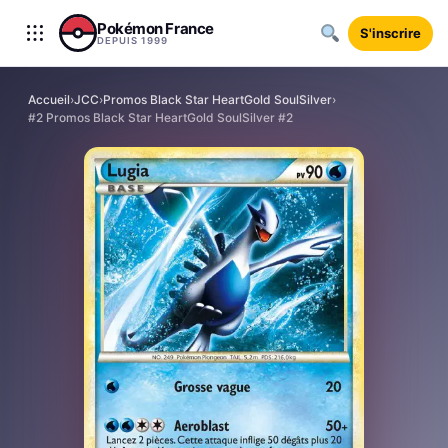
Aller au contenu
Pokémon France
S'inscrire
DEPUIS 1999
Accueil
›
JCC
›
Promos Black Star HeartGold SoulSilver
›
#2 Promos Black Star HeartGold SoulSilver #2