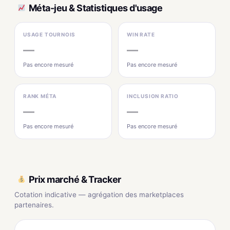
Méta-jeu & Statistiques d'usage
USAGE TOURNOIS
WIN RATE
—
—
Pas encore mesuré
Pas encore mesuré
RANK MÉTA
INCLUSION RATIO
—
—
Pas encore mesuré
Pas encore mesuré
Prix marché & Tracker
Cotation indicative — agrégation des marketplaces
partenaires.