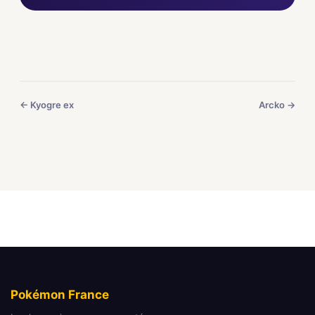
← Kyogre ex
Arcko →
Pokémon France