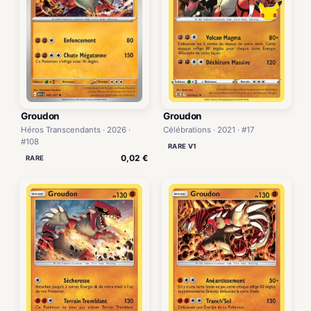
Groudon
Groudon
Héros Transcendants · 2026 ·
Célébrations · 2021 · #17
#108
RARE V1
0,02 €
RARE