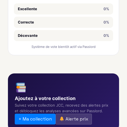
Excellente
0%
Correcte
0%
Décevante
0%
Système de vote bientôt actif via Passlord
Ajoutez à votre collection
Suivez votre collection JCC, recevez des alertes prix
et débloquez les analyses avancées sur Passlord.
+ Ma collection
Alerte prix