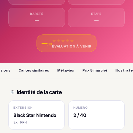
RARETÉ
ÉTAPE
—
—
★
★
★
★
★
—
/10
ÉVALUATION À VENIR
rsions
Cartes similaires
Méta-jeu
Prix & marché
Illustrat
Identité de la carte
EXTENSION
NUMÉRO
Black Star Nintendo
2 / 40
EX · PRNI