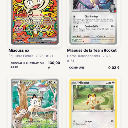
Miaouss ex
Miaouss de la Team Rocket
Équilibre Parfait · 2026 · #121
Héros Transcendants · 2026 ·
#161
130,00
SPECIAL ILLUSTRATION
0,02 €
RARE
€
COMMUNE