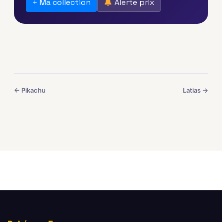
+ Ma collection
Alerte prix
← Pikachu
Latias →