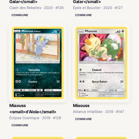
Galar</small>
Galar</small>
Clash des Rebelles · 2020 · #126
Épée et Bouclier · 2020 · #127
COMMUNE
COMMUNE
Miaouss
Miaouss
<small>d'Alola</small>
Alliance Infaillible · 2019 · #147
Éclipse Cosmique · 2019 · #128
COMMUNE
COMMUNE