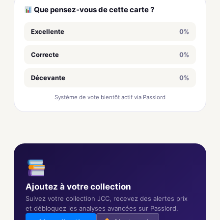
Que pensez-vous de cette carte ?
Excellente
0%
Correcte
0%
Décevante
0%
Système de vote bientôt actif via Passlord
Ajoutez à votre collection
Suivez votre collection JCC, recevez des alertes prix
et débloquez les analyses avancées sur Passlord.