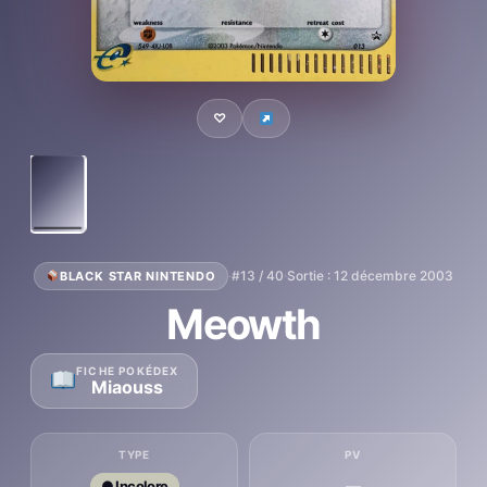
♡
·
#13 / 40
·
Sortie : 12 décembre 2003
BLACK STAR NINTENDO
Meowth
FICHE POKÉDEX
Miaouss
TYPE
PV
—
● Incolore