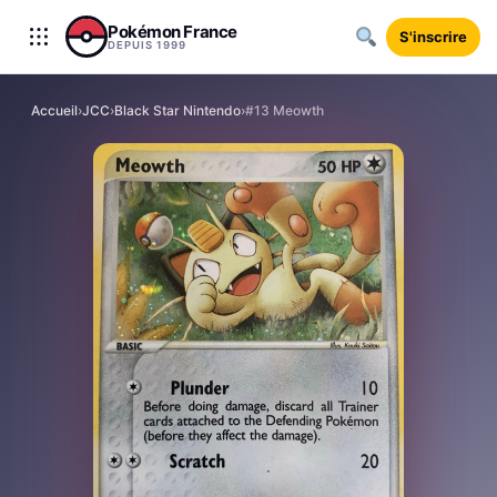
Aller au contenu
Pokémon France
S'inscrire
DEPUIS 1999
Accueil
›
JCC
›
Black Star Nintendo
›
#13 Meowth