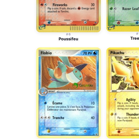
#
#6
Tre
Poussifeu