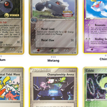
#
22
#23
Chi
dum
Metang