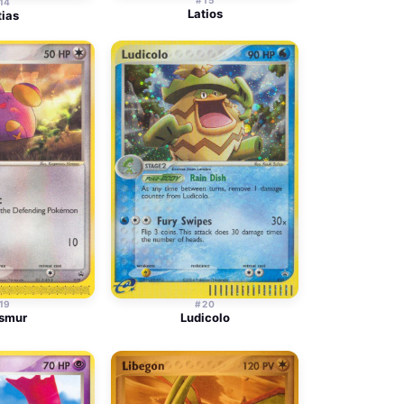
14
Latios
tias
19
#20
smur
Ludicolo