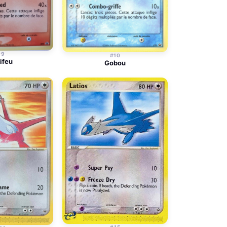
#9
#10
ifeu
Gobou
#15