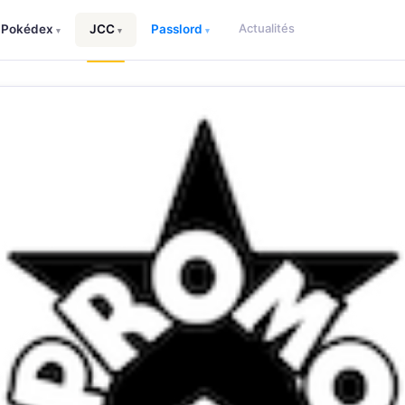
Actualités
Pokédex
JCC
Passlord
▾
▾
▾