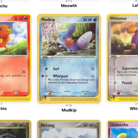
#
#13
12
La
Meowth
achu
17
#
#18
chic
Whi
Mudkip