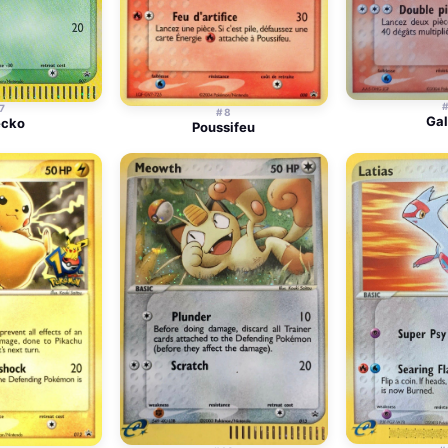
7
#8
Gal
ecko
Poussifeu