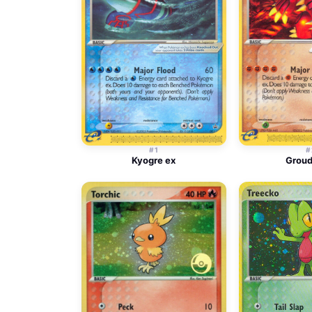
#1
#
Kyogre ex
Groud