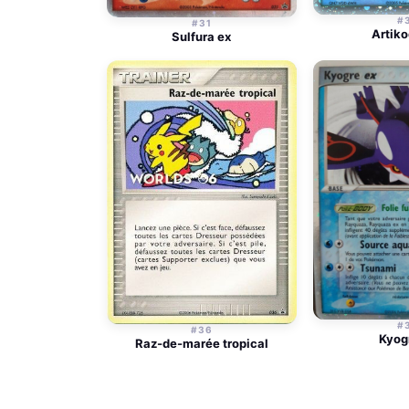
#
#31
Artiko
Sulfura ex
#
#36
Kyog
Raz-de-marée tropical