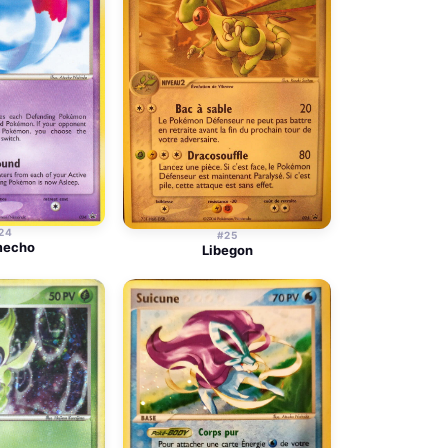
24
#25
mecho
Libegon