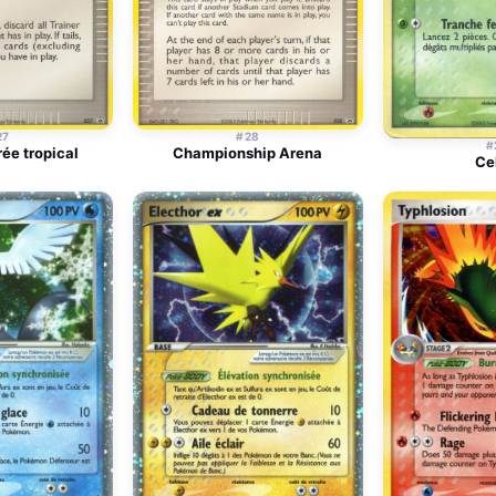
27
#28
#
ée tropical
Championship Arena
Ce