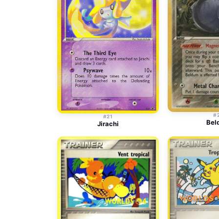
#
#21
Bel
Jirachi