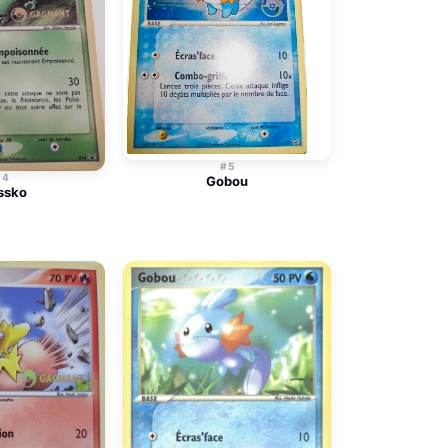
#5
#4
Gobou
ssko