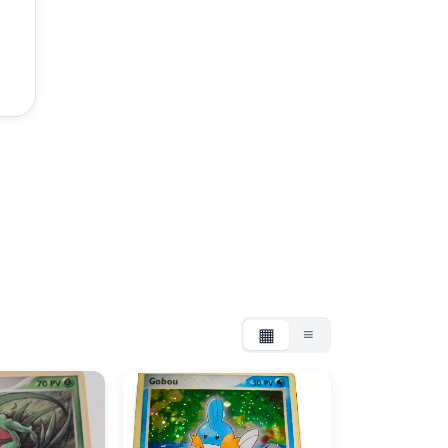
▦
≡
Grille
Liste