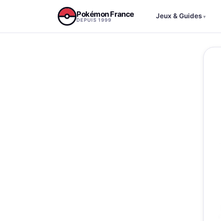
Aller au contenu
Pokémon France
Jeux & Guides
▾
DEPUIS 1999