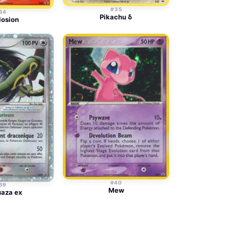
#35
34
Pikachu δ
losion
#40
39
Mew
aza ex