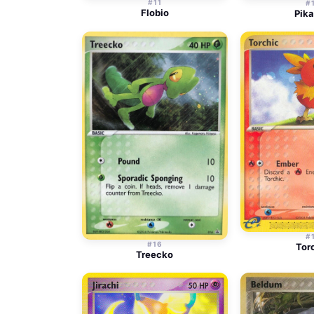
#11
#
Flobio
Pik
#
#16
Tor
Treecko