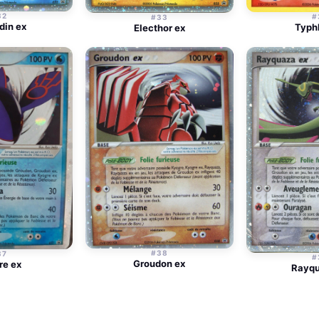
32
#
#33
din ex
Typh
Electhor ex
#38
37
#
Groudon ex
re ex
Rayqu