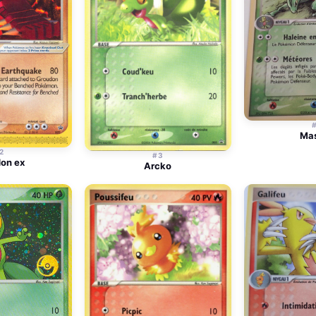
Ma
2
#3
on ex
Arcko