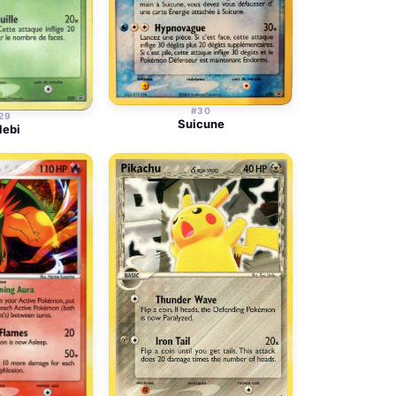
#30
29
Suicune
lebi