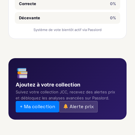
Correcte
0%
Décevante
0%
Système de vote bientôt actif via Passlord
Ajoutez à votre collection
Suivez votre collection JCC, recevez des alertes prix
et débloquez les analyses avancées sur Passlord.
+ Ma collection
Alerte prix