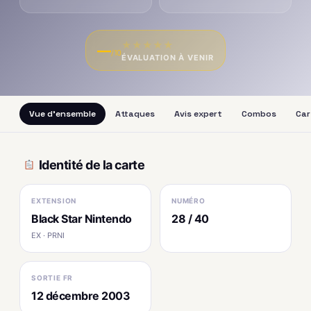
★
★
★
★
★
—
/10
ÉVALUATION À VENIR
Vue d'ensemble
Attaques
Avis expert
Combos
Car
Identité de la carte
EXTENSION
NUMÉRO
Black Star Nintendo
28 / 40
EX · PRNI
SORTIE FR
12 décembre 2003