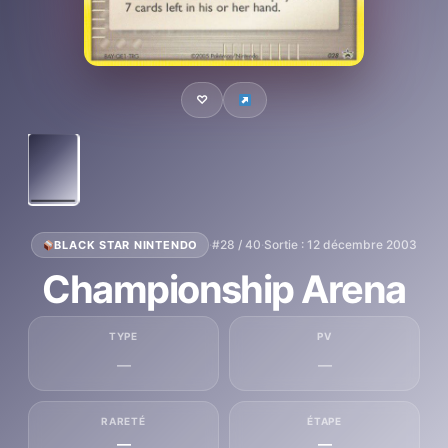
♡
·
#28 / 40
·
Sortie : 12 décembre 2003
BLACK STAR NINTENDO
Championship Arena
TYPE
PV
—
—
RARETÉ
ÉTAPE
—
—