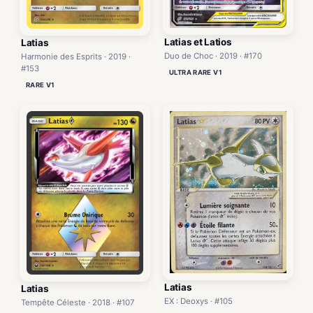
Latias et Latios
Latias
Duo de Choc · 2019 · #170
Harmonie des Esprits · 2019 ·
#153
ULTRA RARE V1
RARE V1
Latias
Latias
EX : Deoxys · #105
Tempête Céleste · 2018 · #107