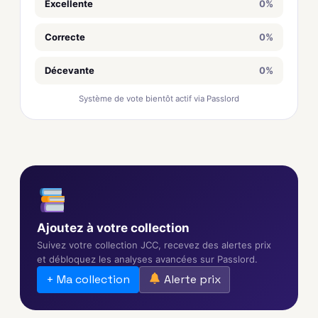
Excellente
0%
Correcte
0%
Décevante
0%
Système de vote bientôt actif via Passlord
Ajoutez à votre collection
Suivez votre collection JCC, recevez des alertes prix
et débloquez les analyses avancées sur Passlord.
+ Ma collection
Alerte prix