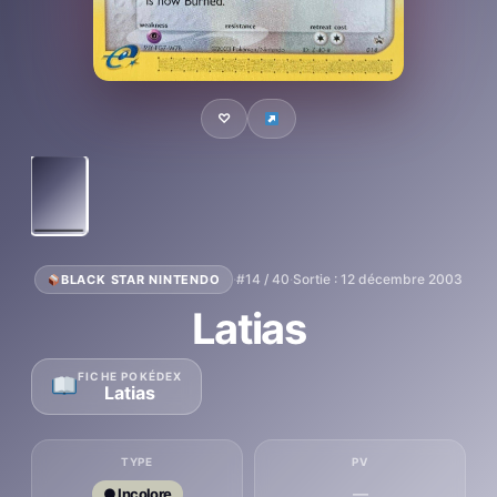
♡
·
#14 / 40
·
Sortie : 12 décembre 2003
BLACK STAR NINTENDO
Latias
FICHE POKÉDEX
Latias
TYPE
PV
—
● Incolore