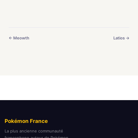
← Meowth
Latios →
Pokémon France
La plus ancienne communauté
francophone autour de Pokémon.