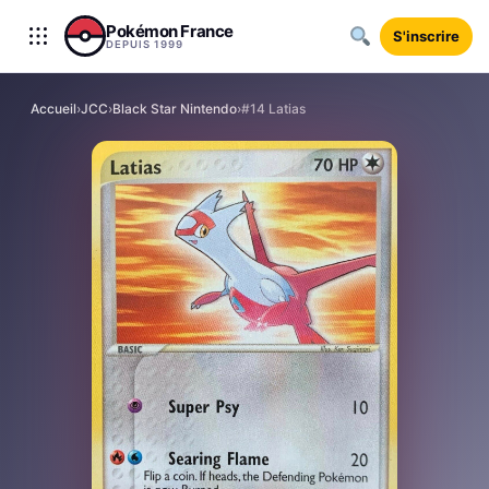
Aller au contenu
Pokémon France
S'inscrire
DEPUIS 1999
Accueil
›
JCC
›
Black Star Nintendo
›
#14 Latias