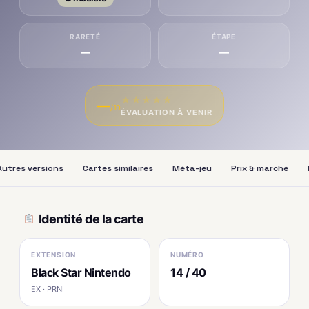
RARETÉ
ÉTAPE
—
—
★
★
★
★
★
—
/10
ÉVALUATION À VENIR
Autres versions
Cartes similaires
Méta-jeu
Prix & marché
Identité de la carte
EXTENSION
NUMÉRO
Black Star Nintendo
14 / 40
EX · PRNI