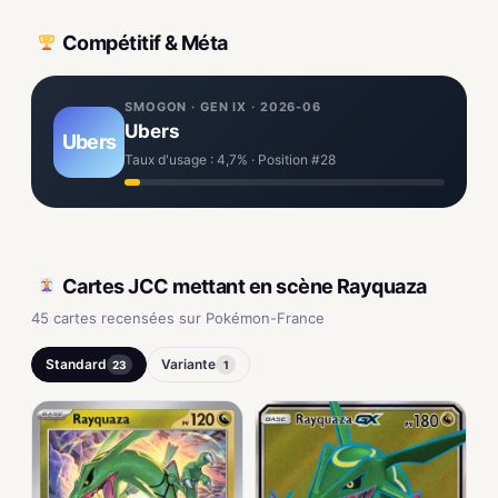
Compétitif & Méta
SMOGON · GEN IX · 2026-06
Ubers
Ubers
Taux d'usage : 4,7% · Position #28
Cartes JCC mettant en scène Rayquaza
45 cartes recensées sur Pokémon-France
Standard
Variante
23
1