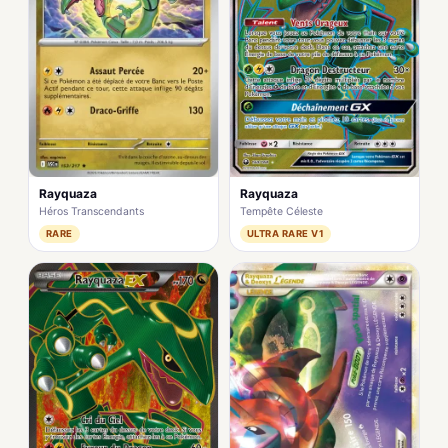
Rayquaza
Rayquaza
Héros Transcendants
Tempête Céleste
RARE
ULTRA RARE V1