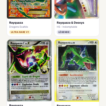
Rayquaza
Rayquaza & Deoxys
Dragons Exaltés
HS : Indomptable
ULTRA RARE V1
LÉGENDE
Rayquaza
Rayquaza