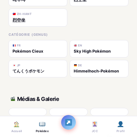
ZH-HANT
烈空坐
CATÉGORIE (GENUS)
FR
EN
Pokémon Cieux
Sky High Pokémon
JP
DE
てんくうポケモン
Himmelhoch-Pokémon
Médias & Galerie
Accueil
Pokédex
JCC
Profil