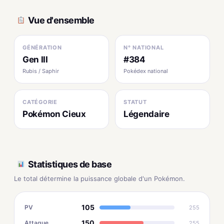
Vue d'ensemble
GÉNÉRATION
N° NATIONAL
Gen III
#384
Rubis / Saphir
Pokédex national
CATÉGORIE
STATUT
Pokémon Cieux
Légendaire
Statistiques de base
Le total détermine la puissance globale d'un Pokémon.
105
PV
255
150
Attaque
255