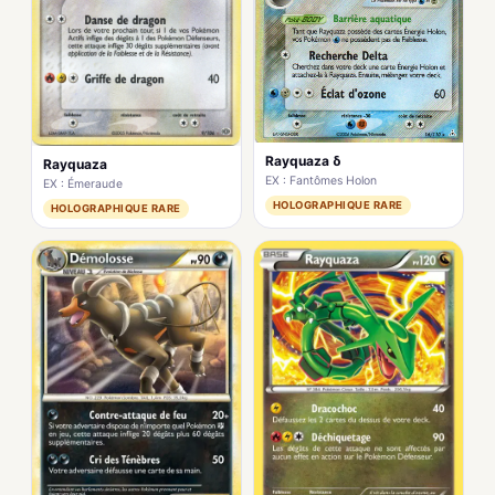
Rayquaza δ
Rayquaza
EX : Fantômes Holon
EX : Émeraude
HOLOGRAPHIQUE RARE
HOLOGRAPHIQUE RARE