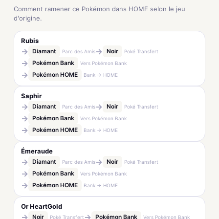
Comment ramener ce Pokémon dans HOME selon le jeu
d'origine.
Rubis
→
→
Diamant
Noir
Parc des Amis
Poké Transfert
→
Pokémon Bank
Vers Pokémon Bank
→
Pokémon HOME
Bank → HOME
Saphir
→
→
Diamant
Noir
Parc des Amis
Poké Transfert
→
Pokémon Bank
Vers Pokémon Bank
→
Pokémon HOME
Bank → HOME
Émeraude
→
→
Diamant
Noir
Parc des Amis
Poké Transfert
→
Pokémon Bank
Vers Pokémon Bank
→
Pokémon HOME
Bank → HOME
Or HeartGold
→
→
Noir
Pokémon Bank
Poké Transfert
Vers Pokémon Bank