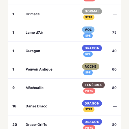
NORMAL
1
Grimace
—
STAT
VOL
1
Lame d’Air
75
SPÉ
DRAGON
1
Ouragan
40
SPÉ
ROCHE
1
Pouvoir Antique
60
SPÉ
TÉNÈBRES
9
Mâchouille
80
PHYS
DRAGON
18
Danse Draco
—
STAT
DRAGON
20
Draco-Griffe
80
PHYS