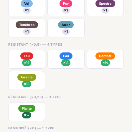
Vol
Psy
Spectre
×1
×1
×1
Ténèbres
Acier
×1
×1
RÉSISTANT (×0,5) — 4 TYPES
Feu
Eau
Combat
×½
×½
×½
Insecte
×½
RÉSISTANT (×0,25) — 1 TYPE
Plante
×¼
IMMUNISÉ (×0) — 1 TYPE