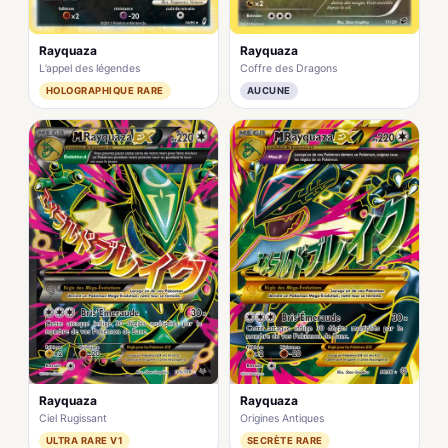
Rayquaza
Rayquaza
L’appel des légendes
Coffre des Dragons
HOLOGRAPHIQUE RARE
AUCUNE
Rayquaza
Rayquaza
Ciel Rugissant
Origines Antiques
ULTRA RARE V1
SECRÈTE RARE