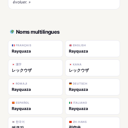
évoluer. »
Noms multilingues
FRANÇAIS
ENGLISH
Rayquaza
Rayquaza
漢字
KANA
レックウザ
レックウザ
ROMAJI
DEUTSCH
Rayquaza
Rayquaza
ESPAÑOL
ITALIANO
Rayquaza
Rayquaza
한국어
ZH-HANS
레쿠쟈
烈空坐