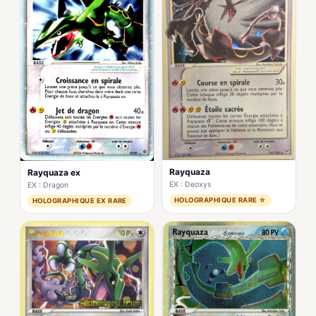
Rayquaza
Rayquaza ex
EX : Deoxys
EX : Dragon
HOLOGRAPHIQUE RARE ☆
HOLOGRAPHIQUE EX RARE