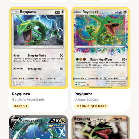
Rayquaza
Rayquaza
Voltage Éclatant
Gardiens Ascendants
MAGNIFIQUE RARE
RARE V1