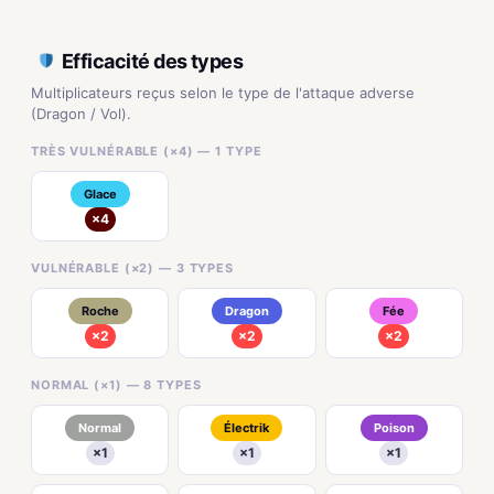
Efficacité des types
Multiplicateurs reçus selon le type de l'attaque adverse
(Dragon / Vol).
TRÈS VULNÉRABLE (×4) — 1 TYPE
Glace
×4
VULNÉRABLE (×2) — 3 TYPES
Roche
Dragon
Fée
×2
×2
×2
NORMAL (×1) — 8 TYPES
Normal
Électrik
Poison
×1
×1
×1