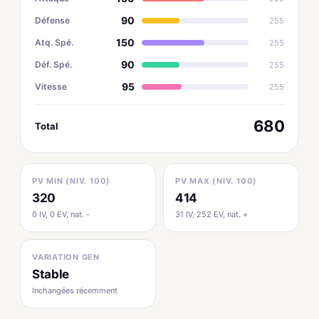
90
Défense
255
150
Atq. Spé.
255
90
Déf. Spé.
255
95
Vitesse
255
680
Total
PV MIN (NIV. 100)
PV MAX (NIV. 100)
320
414
0 IV, 0 EV, nat. -
31 IV, 252 EV, nat. +
VARIATION GEN
Stable
Inchangées récemment