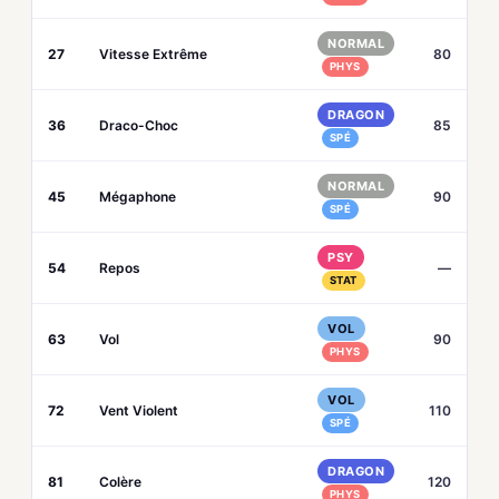
NORMAL
27
Vitesse Extrême
80
PHYS
DRAGON
36
Draco-Choc
85
SPÉ
NORMAL
45
Mégaphone
90
SPÉ
PSY
54
Repos
—
STAT
VOL
63
Vol
90
PHYS
VOL
72
Vent Violent
110
SPÉ
DRAGON
81
Colère
120
PHYS