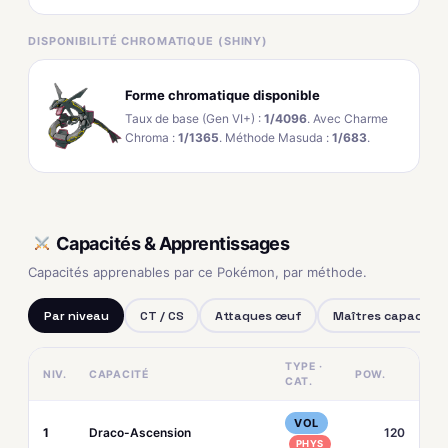
DISPONIBILITÉ CHROMATIQUE (SHINY)
Forme chromatique disponible
Taux de base (Gen VI+) :
1/4096
. Avec Charme
Chroma :
1/1365
. Méthode Masuda :
1/683
.
Capacités & Apprentissages
Capacités apprenables par ce Pokémon, par méthode.
Par niveau
CT / CS
Attaques œuf
Maîtres capacités
TYPE ·
NIV.
CAPACITÉ
POW.
CAT.
VOL
1
Draco-Ascension
120
PHYS