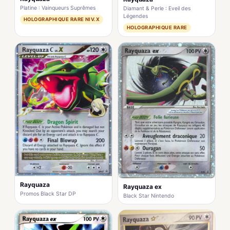
Platine : Vainqueurs Suprêmes
Diamant & Perle : Eveil des
Légendes
HOLOGRAPHIQUE RARE NIV.X
HOLOGRAPHIQUE RARE
Rayquaza
Rayquaza ex
Promos Black Star DP
Black Star Nintendo