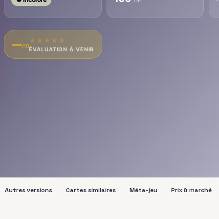
★
★
★
★
★
—
/10
ÉVALUATION À VENIR
Autres versions
Cartes similaires
Méta-jeu
Prix & marché