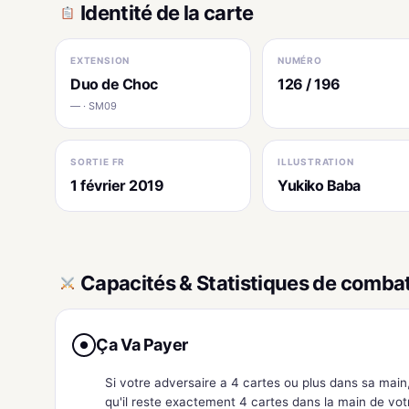
Identité de la carte
EXTENSION
NUMÉRO
Duo de Choc
126 / 196
— · SM09
SORTIE FR
ILLUSTRATION
1 février 2019
Yukiko Baba
Capacités & Statistiques de comba
Ça Va Payer
●
Si votre adversaire a 4 cartes ou plus dans sa main
qu'il reste exactement 4 cartes dans la main de vot