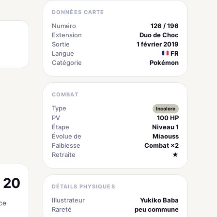
DONNÉES CARTE
Numéro
126 / 196
Extension
Duo de Choc
Sortie
1 février 2019
Langue
FR
Catégorie
Pokémon
COMBAT
Type
Incolore
PV
100 HP
Étape
Niveau 1
Évolue de
Miaouss
Faiblesse
Combat ×2
Retraite
★
20
DÉTAILS PHYSIQUES
Illustrateur
Yukiko Baba
ce
Rareté
peu commune