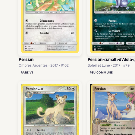
Persian
Persian <small>d'Alola<
Ombres Ardentes · 2017 · #102
Soleil et Lune · 2017 · #79
RARE V1
PEU COMMUNE