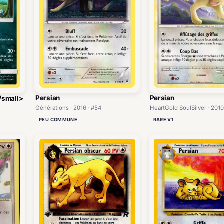
Persian
Persian
/small>
Générations · 2016 · #54
HeartGold SoulSilver · 2010
PEU COMMUNE
RARE V1