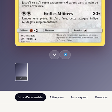
♡
C
Vue d'ensemble
Attaques
Avis expert
Combos