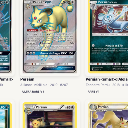
/small>
Persian
Persian <small>d'Alol
19
Alliance Infaillible · 2019 · #207
Tonnerre Perdu · 2018 · #11
ULTRA RARE V1
RARE V1