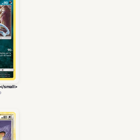
a</small>
9