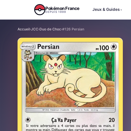
Aller au contenu
Pokémon France
Jeux & Guides
▾
DEPUIS 1999
Accueil
›
JCC
›
Duo de Choc
›
#126 Persian