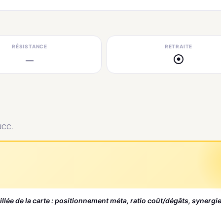
RÉSISTANCE
RETRAITE
—
●
 JCC.
aillée de la carte : positionnement méta, ratio coût/dégâts, synergi