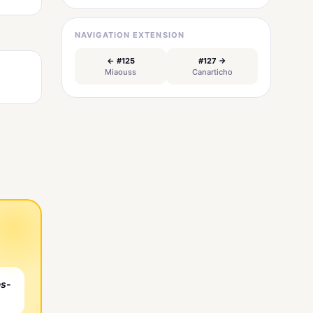
NAVIGATION EXTENSION
← #125
#127 →
Miaouss
Canarticho
es-