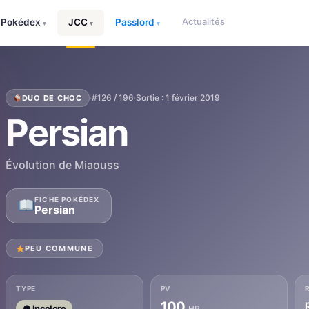
Actualités
Pokédex
JCC
Passlord
▾
▾
▾
·
#126 / 196
·
Sortie : 1 février 2019
DUO DE CHOC
Persian
Évolution de Miaouss
FICHE POKÉDEX
Persian
PEU COMMUNE
TYPE
PV
100
● Incolore
HP