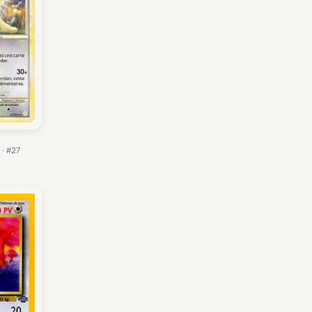
 · #27