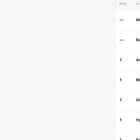
NIV.
C
—
M
—
R
1
A
1
Bl
1
Gr
1
H
1
P