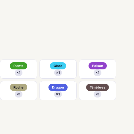
Plante
Glace
Poison
×1
×1
×1
Roche
Dragon
Ténèbres
×1
×1
×1