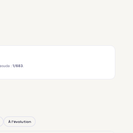
asuda :
1/683
.
À l'évolution