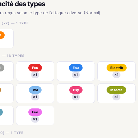
acité des types
urs reçus selon le type de l'attaque adverse (Normal).
(×2) — 1 TYPE
t
) — 16 TYPES
l
Feu
Eau
Électrik
×1
×1
×1
Vol
Psy
Insecte
×1
×1
×1
Fée
×1
0) — 1 TYPE