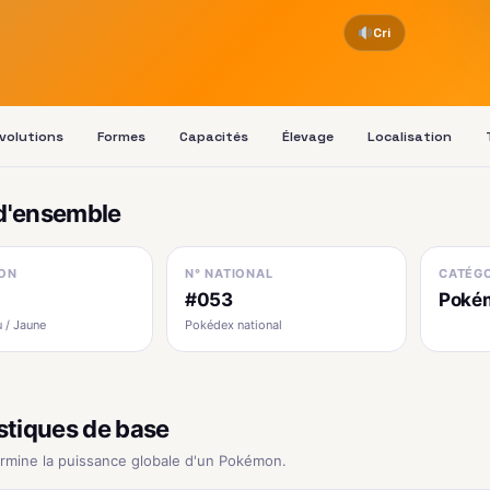
Cri
volutions
Formes
Capacités
Élevage
Localisation
d'ensemble
ON
N° NATIONAL
CATÉGO
#053
Pokém
 / Jaune
Pokédex national
stiques de base
ermine la puissance globale d'un Pokémon.