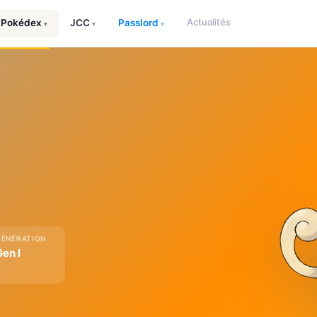
Actualités
Pokédex
JCC
Passlord
▾
▾
▾
GÉNÉRATION
Gen I