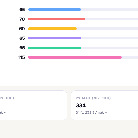
65
70
60
65
65
115
IV. 100)
PV MAX (NIV. 100)
334
t. -
31 IV, 252 EV, nat. +