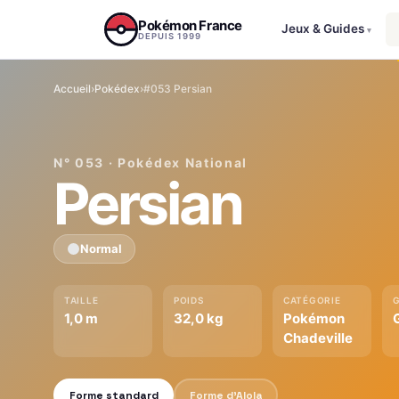
Aller au contenu
Pokémon France
Jeux & Guides
▾
DEPUIS 1999
Accueil
›
Pokédex
›
#053 Persian
N° 053 · Pokédex National
Persian
Normal
TAILLE
POIDS
CATÉGORIE
1,0 m
32,0 kg
Pokémon
Chadeville
Forme standard
Forme d'Alola