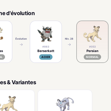
ne d'évolution
Évolution
Niv. 28
→
→
#863
#053
ss
Berserkatt
Persian
AL
ACIER
NORMAL
es & Variantes