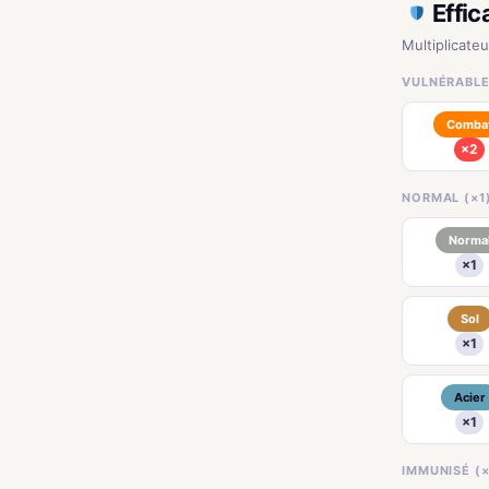
Effic
Multiplicate
VULNÉRABLE 
Comba
×2
NORMAL (×1
Norma
×1
Sol
×1
Acier
×1
IMMUNISÉ (×