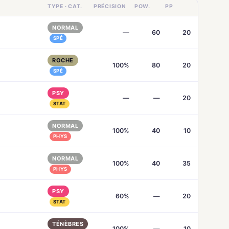
TYPE · CAT.
PRÉCISION
POW.
PP
NORMAL
—
60
20
SPÉ
ROCHE
100%
80
20
SPÉ
PSY
—
—
20
STAT
NORMAL
100%
40
10
PHYS
NORMAL
100%
40
35
PHYS
PSY
60%
—
20
STAT
TÉNÈBRES
100%
—
10