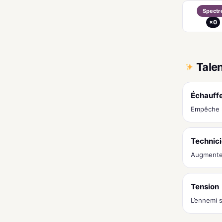
Spectr
×0
Tale
Échauff
Empêche l
Technic
Augmente 
Tension
L’ennemi 