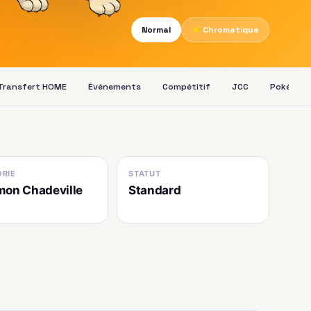
Normal
★
Chromatique
Transfert HOME
Événements
Compétitif
JCC
Pokédex
RIE
STATUT
on Chadeville
Standard