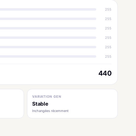
255
255
255
255
255
255
440
VARIATION GEN
Stable
Inchangées récemment