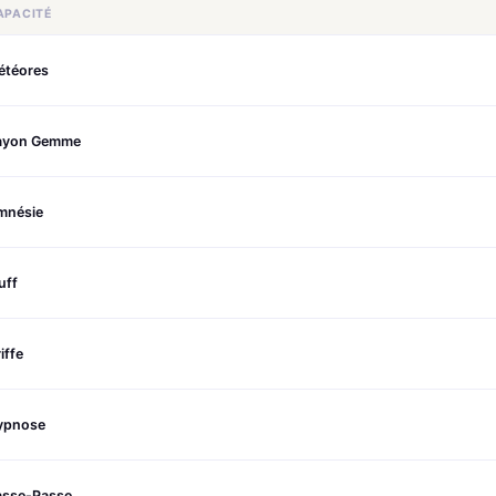
APACITÉ
étéores
ayon Gemme
mnésie
uff
iffe
ypnose
asse-Passe