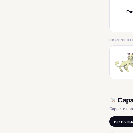
Fo
DISPONIBIL
Capa
Capacités a
Par nivea