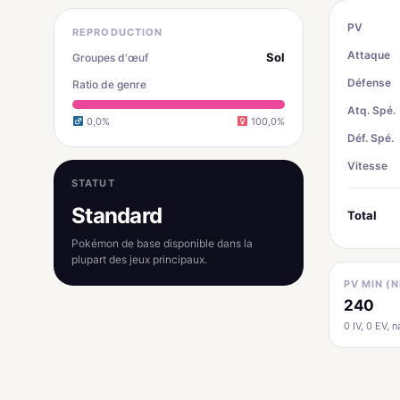
PV
REPRODUCTION
Attaque
Sol
Groupes d'œuf
Défense
Ratio de genre
Atq. Spé.
0,0%
100,0%
Déf. Spé.
Vitesse
STATUT
Standard
Total
Pokémon de base disponible dans la
plupart des jeux principaux.
PV MIN (N
240
0 IV, 0 EV, na