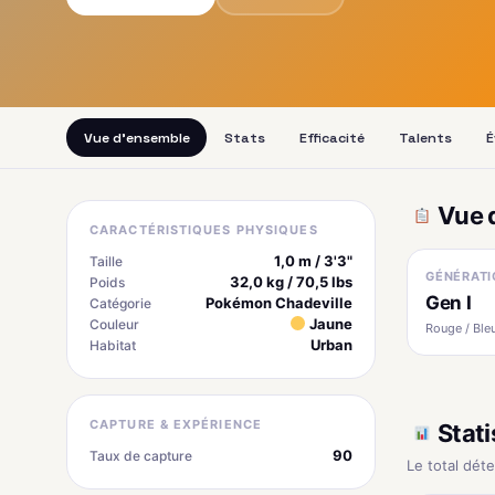
Vue d'ensemble
Stats
Efficacité
Talents
É
Vue 
CARACTÉRISTIQUES PHYSIQUES
1,0 m / 3'3"
Taille
GÉNÉRATI
32,0 kg / 70,5 lbs
Poids
Gen I
Pokémon Chadeville
Catégorie
Jaune
Couleur
Rouge / Bleu
Urban
Habitat
CAPTURE & EXPÉRIENCE
Stati
90
Taux de capture
Le total dét