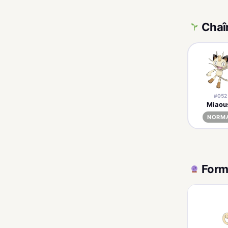
Chaî
#052
Miaou
NORM
Form