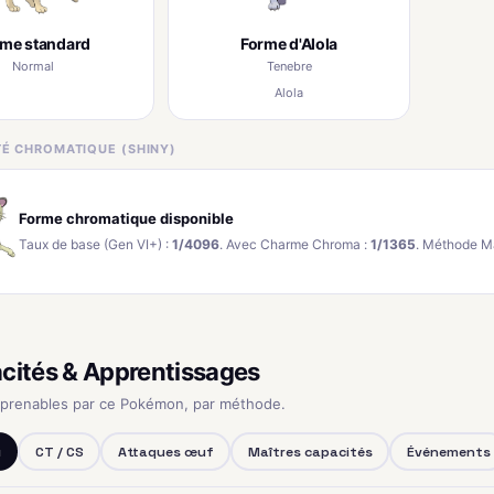
rme standard
Forme d'Alola
Normal
Tenebre
Alola
ITÉ CHROMATIQUE (SHINY)
Forme chromatique disponible
Taux de base (Gen VI+) :
1/4096
. Avec Charme Chroma :
1/1365
. Méthode M
cités & Apprentissages
pprenables par ce Pokémon, par méthode.
u
CT / CS
Attaques œuf
Maîtres capacités
Événements