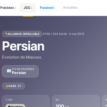
Actualités
Pokédex
JCC
Passlord
▾
▾
▾
·
#148 / 234
·
Sortie : 3 mai 2019
ALLIANCE INFAILLIBLE
Persian
Évolution de Miaouss
FICHE POKÉDEX
Persian
RARE V1
TYPE
PV
100
● Incolore
HP