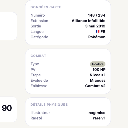
DONNÉES CARTE
Numéro
148 / 234
Extension
Alliance Infaillible
Sortie
3 mai 2019
Langue
FR
Catégorie
Pokémon
COMBAT
Type
Incolore
PV
100 HP
Étape
Niveau 1
Évolue de
Miaouss
Faiblesse
Combat ×2
DÉTAILS PHYSIQUES
90
Illustrateur
nagimiso
Rareté
rare v1