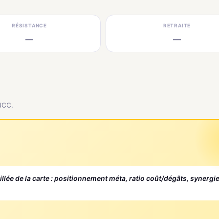
RÉSISTANCE
RETRAITE
—
—
 JCC.
aillée de la carte : positionnement méta, ratio coût/dégâts, synergi