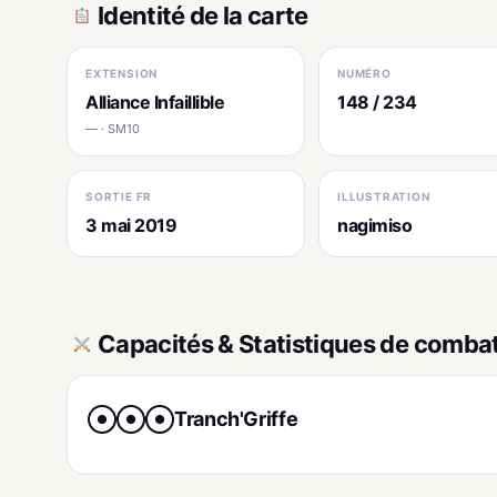
Identité de la carte
EXTENSION
NUMÉRO
Alliance Infaillible
148 / 234
— · SM10
SORTIE FR
ILLUSTRATION
3 mai 2019
nagimiso
Capacités & Statistiques de comba
Tranch'Griffe
●
●
●