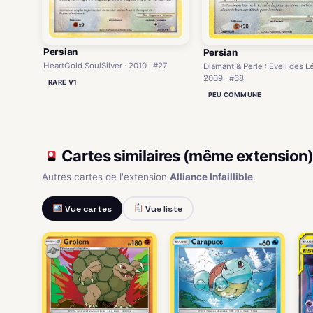
Persian
Persian
HeartGold SoulSilver · 2010 · #27
Diamant & Perle : Eveil des L
2009 · #68
RARE V1
PEU COMMUNE
Cartes similaires (même extension
Autres cartes de l'extension
Alliance Infaillible
.
Vue cartes
Vue liste