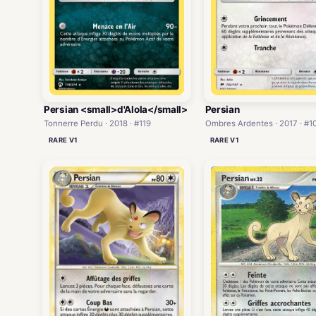
Persian <small>d'Alola</small>
Persian
Tonnerre Perdu · 2018 · #119
Ombres Ardentes · 2017 · #1
RARE V1
RARE V1