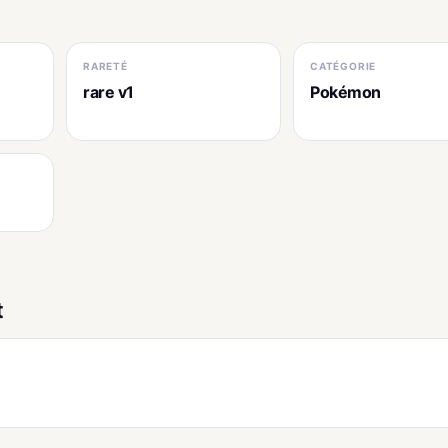
RARETÉ
CATÉGORIE
rare v1
Pokémon
t