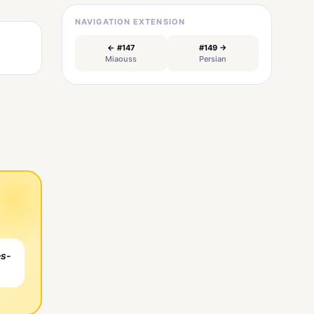
NAVIGATION EXTENSION
← #147
#149 →
Miaouss
Persian
es-