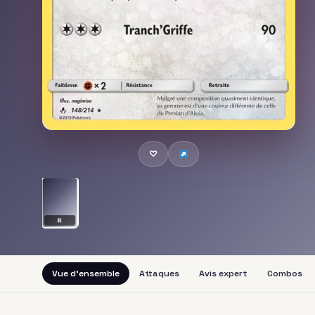
♡
R
Vue d'ensemble
Attaques
Avis expert
Combos