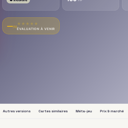
★
★
★
★
★
—
/10
ÉVALUATION À VENIR
Autres versions
Cartes similaires
Méta-jeu
Prix & marché