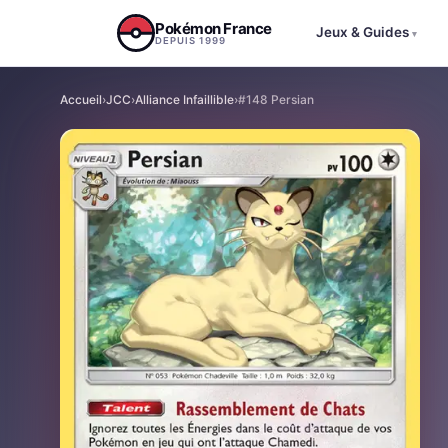
Aller au contenu
Pokémon France
Jeux & Guides
▾
DEPUIS 1999
Accueil
›
JCC
›
Alliance Infaillible
›
#148 Persian