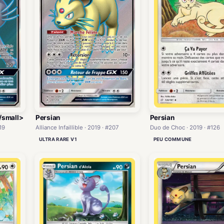
/small>
Persian
Persian
19
Alliance Infaillible · 2019 · #207
Duo de Choc · 2019 · #126
ULTRA RARE V1
PEU COMMUNE