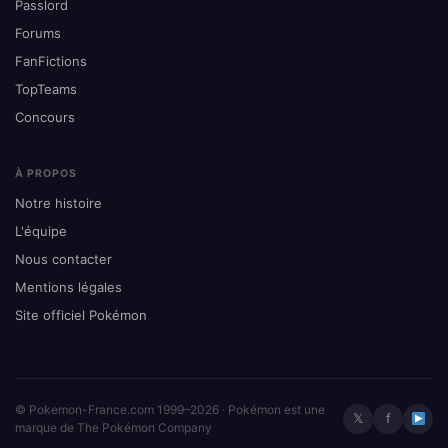
Passlord
Forums
FanFictions
TopTeams
Concours
À PROPOS
Notre histoire
L'équipe
Nous contacter
Mentions légales
Site officiel Pokémon
© Pokemon-France.com 1999–2026 · Pokémon est une
𝕏
f
marque de The Pokémon Company