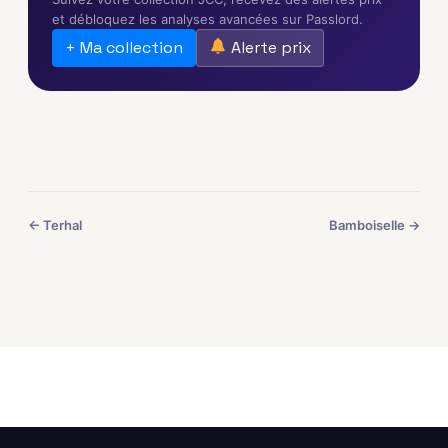
et débloquez les analyses avancées sur Passlord.
+ Ma collection
Alerte prix
← Terhal
Bamboiselle →