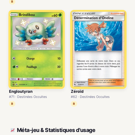
R
Engloutyran
Zéroïd
#71 · Destinées Occultes
#62 · Destinées Occultes
R
R
Méta-jeu & Statistiques d'usage