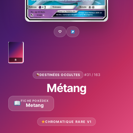
♡
R
·
#31 / 163
DESTINÉES OCCULTES
Métang
FICHE POKÉDEX
Metang
CHROMATIQUE RARE V1