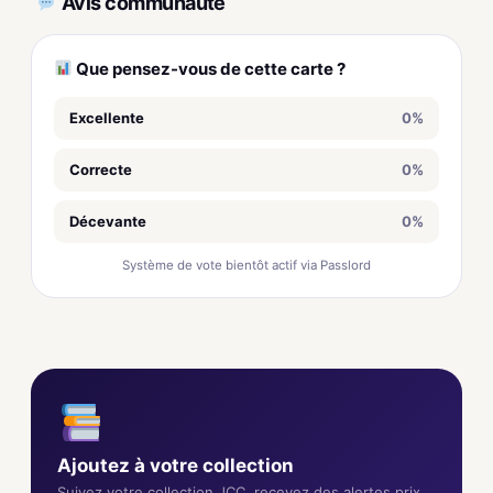
Avis communauté
Que pensez-vous de cette carte ?
Excellente
0%
Correcte
0%
Décevante
0%
Système de vote bientôt actif via Passlord
Ajoutez à votre collection
Suivez votre collection JCC, recevez des alertes prix