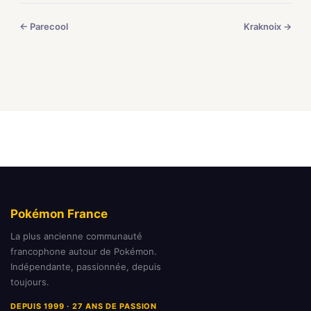
← Parecool
Kraknoix →
Pokémon France
La plus ancienne communauté
francophone autour de Pokémon.
Indépendante, passionnée, depuis
toujours.
DEPUIS 1999 · 27 ANS DE PASSION