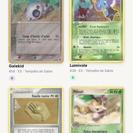
Lumivole
Galekid
#38 · EX : Tempête de Sable
#56 · EX : Tempête de Sable
C
C