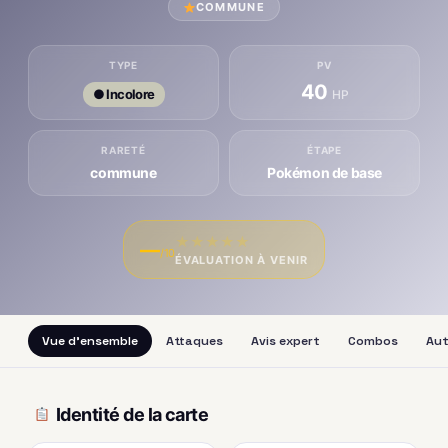
COMMUNE
TYPE
PV
40
● Incolore
HP
RARETÉ
ÉTAPE
commune
Pokémon de base
★
★
★
★
★
—
/10
ÉVALUATION À VENIR
Vue d'ensemble
Attaques
Avis expert
Combos
Aut
Identité de la carte