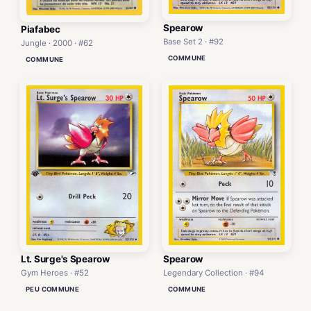
Spearow
Piafabec
Base Set 2 · #92
Jungle · 2000 · #62
COMMUNE
COMMUNE
Lt. Surge's Spearow
Spearow
Gym Heroes · #52
Legendary Collection · #94
PEU COMMUNE
COMMUNE