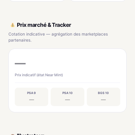
Prix marché & Tracker
Cotation indicative — agrégation des marketplaces
partenaires.
—
Prix indicatif (état Near Mint)
PSA 9
PSA 10
BGS 10
—
—
—