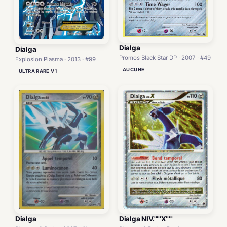
Dialga
Dialga
Promos Black Star DP · 2007 · #49
Explosion Plasma · 2013 · #99
AUCUNE
ULTRA RARE V1
Dialga NIV.'''''X'''''
Dialga