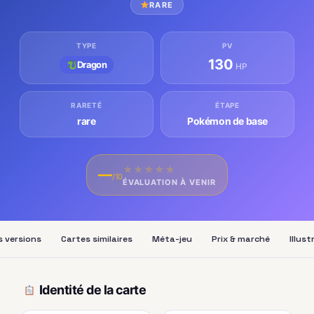
RARE
TYPE
PV
130
Dragon
HP
RARETÉ
ÉTAPE
rare
Pokémon de base
★
★
★
★
★
—
/10
ÉVALUATION À VENIR
s versions
Cartes similaires
Méta-jeu
Prix & marché
Illus
Identité de la carte