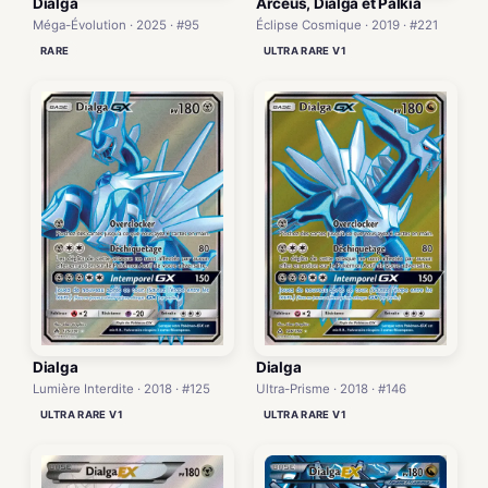
Dialga
Arceus, Dialga et Palkia
Méga-Évolution · 2025 · #95
Éclipse Cosmique · 2019 · #221
RARE
ULTRA RARE V1
Dialga
Dialga
Lumière Interdite · 2018 · #125
Ultra-Prisme · 2018 · #146
ULTRA RARE V1
ULTRA RARE V1