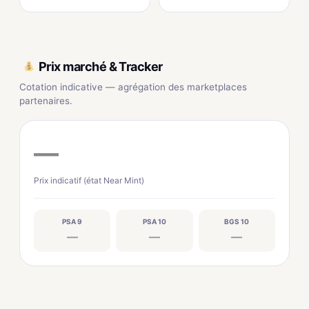
Prix marché & Tracker
Cotation indicative — agrégation des marketplaces
partenaires.
—
Prix indicatif (état Near Mint)
PSA 9
PSA 10
BGS 10
—
—
—