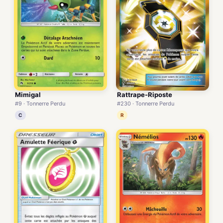
Rattrape-Riposte
Mimigal
#230 · Tonnerre Perdu
#9 · Tonnerre Perdu
R
C