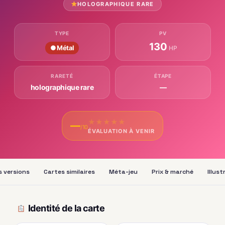
HOLOGRAPHIQUE RARE
TYPE
PV
130
● Métal
HP
RARETÉ
ÉTAPE
holographique rare
—
★
★
★
★
★
—
/10
ÉVALUATION À VENIR
s versions
Cartes similaires
Méta-jeu
Prix & marché
Illus
Identité de la carte