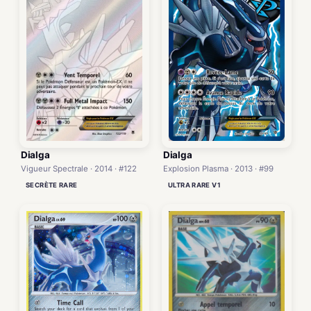
Dialga
Dialga
Vigueur Spectrale · 2014 · #122
Explosion Plasma · 2013 · #99
SECRÈTE RARE
ULTRA RARE V1