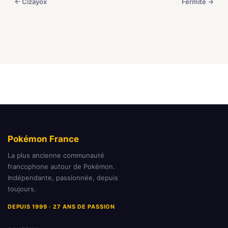
← Cizayox
Fermite →
Pokémon France
La plus ancienne communauté
francophone autour de Pokémon.
Indépendante, passionnée, depuis
toujours.
DEPUIS 1999 · 27 ANS DE PASSION