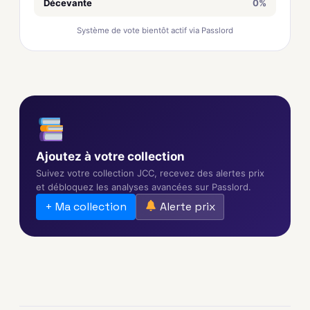
Décevante
0%
Système de vote bientôt actif via Passlord
Ajoutez à votre collection
Suivez votre collection JCC, recevez des alertes prix
et débloquez les analyses avancées sur Passlord.
+ Ma collection
Alerte prix