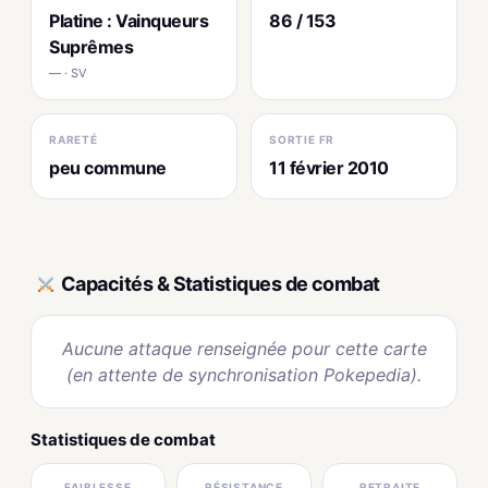
Platine : Vainqueurs
86 / 153
Suprêmes
— · SV
RARETÉ
SORTIE FR
peu commune
11 février 2010
Capacités & Statistiques de combat
Aucune attaque renseignée pour cette carte
(en attente de synchronisation Pokepedia).
Statistiques de combat
FAIBLESSE
RÉSISTANCE
RETRAITE