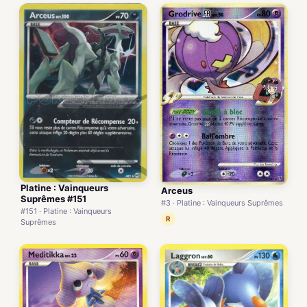
Platine : Vainqueurs
Arceus
Suprêmes #151
#3 · Platine : Vainqueurs Suprêmes
#151 · Platine : Vainqueurs
R
Suprêmes