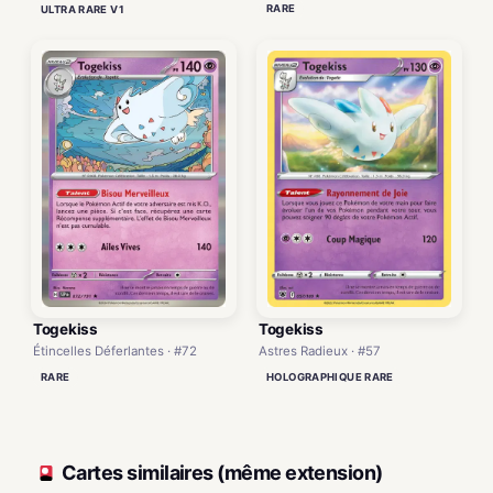
RARE
ULTRA RARE V1
Togekiss
Togekiss
Étincelles Déferlantes · #72
Astres Radieux · #57
RARE
HOLOGRAPHIQUE RARE
Cartes similaires (même extension)