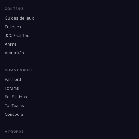
CONTENU
Guides de jeux
Pokédex
JCC / Cartes
Animé
Actualités
COMMUNAUTÉ
Passlord
Forums
FanFictions
TopTeams
Concours
À PROPOS