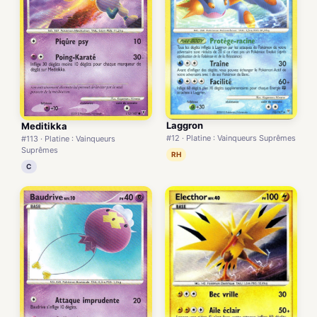
Laggron
Meditikka
#12 · Platine : Vainqueurs Suprêmes
#113 · Platine : Vainqueurs
Suprêmes
RH
C