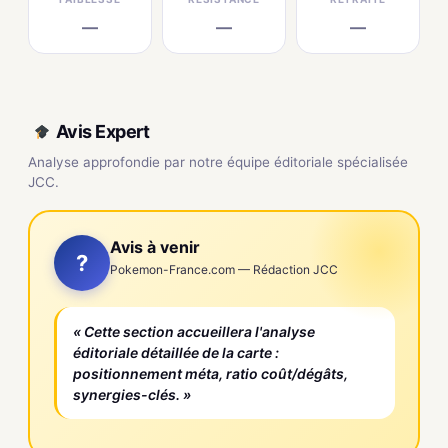
—
—
—
Avis Expert
Analyse approfondie par notre équipe éditoriale spécialisée
JCC.
Avis à venir
?
Pokemon-France.com — Rédaction JCC
« Cette section accueillera l'analyse
éditoriale détaillée de la carte :
positionnement méta, ratio coût/dégâts,
synergies-clés. »