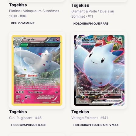
Togekiss
Togekiss
Platine : Vainqueurs Suprêmes ·
Diamant & Perle : Duels au
2010 · #86
Sommet · #11
PEU COMMUNE
HOLOGRAPHIQUE RARE
Togekiss
Togekiss
Ciel Rugissant · #46
Voltage Éclatant · #141
HOLOGRAPHIQUE RARE
HOLOGRAPHIQUE RARE VMAX