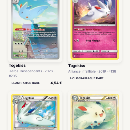
Togekiss
Togekiss
Héros Transcendants · 2026 ·
Alliance Infaillible · 2019 · #138
#235
HOLOGRAPHIQUE RARE
4,54 €
ILLUSTRATION RARE