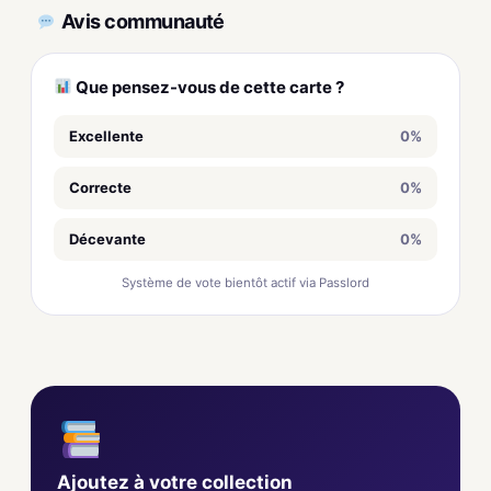
Avis communauté
Que pensez-vous de cette carte ?
Excellente
0%
Correcte
0%
Décevante
0%
Système de vote bientôt actif via Passlord
Ajoutez à votre collection