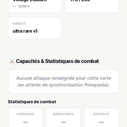
— · SWSH4
RARETÉ
ultra rare v1
Capacités & Statistiques de combat
Aucune attaque renseignée pour cette carte
(en attente de synchronisation Pokepedia).
Statistiques de combat
FAIBLESSE
RÉSISTANCE
RETRAITE
—
—
—