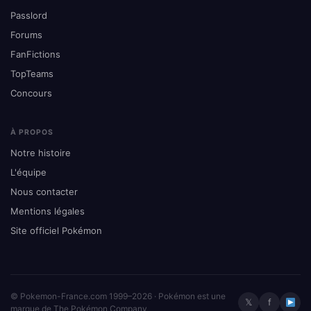
Passlord
Forums
FanFictions
TopTeams
Concours
À PROPOS
Notre histoire
L'équipe
Nous contacter
Mentions légales
Site officiel Pokémon
© Pokemon-France.com 1999–2026 · Pokémon est une
𝕏
f
marque de The Pokémon Company