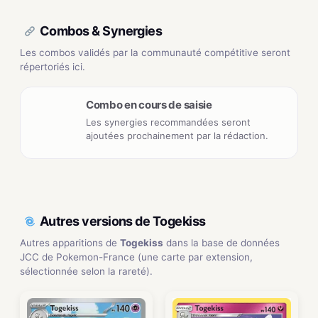
Combos & Synergies
Les combos validés par la communauté compétitive seront
répertoriés ici.
Combo en cours de saisie
Les synergies recommandées seront
ajoutées prochainement par la rédaction.
Autres versions de Togekiss
Autres apparitions de
Togekiss
dans la base de données
JCC de Pokemon-France (une carte par extension,
sélectionnée selon la rareté).