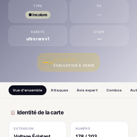
TYPE
PV
—
● Incolore
RARETÉ
ÉTAPE
ultra rare v1
—
★
★
★
★
★
—
/10
ÉVALUATION À VENIR
Vue d'ensemble
Attaques
Avis expert
Combos
Aut
Identité de la carte
EXTENSION
NUMÉRO
Voltage Éclatant
178 / 203