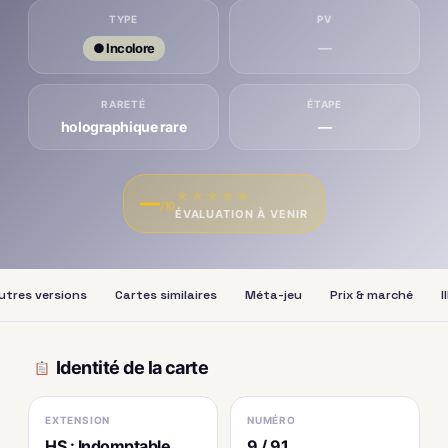
TYPE
PV
—
● Incolore
RARETÉ
ÉTAPE
holographique rare
—
★
★
★
★
★
—
/10
ÉVALUATION À VENIR
utres versions
Cartes similaires
Méta-jeu
Prix & marché
I
Identité de la carte
EXTENSION
NUMÉRO
HS : Indomptable
9 / 91