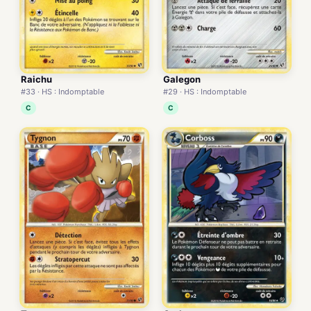
Raichu
Galegon
#33 · HS : Indomptable
#29 · HS : Indomptable
C
C