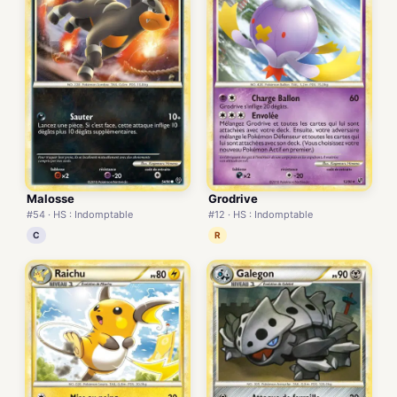
Malosse
Grodrive
#54 · HS : Indomptable
#12 · HS : Indomptable
C
R