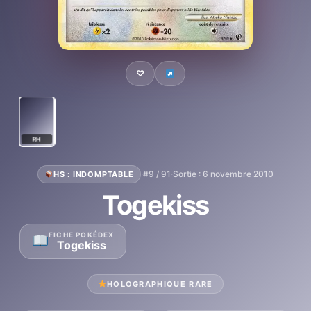
♡
RH
·
#9 / 91
·
Sortie : 6 novembre 2010
HS : INDOMPTABLE
Togekiss
FICHE POKÉDEX
Togekiss
HOLOGRAPHIQUE RARE