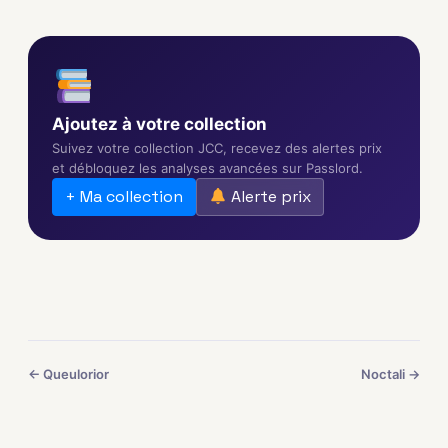
Ajoutez à votre collection
Suivez votre collection JCC, recevez des alertes prix
et débloquez les analyses avancées sur Passlord.
+ Ma collection
Alerte prix
← Queulorior
Noctali →