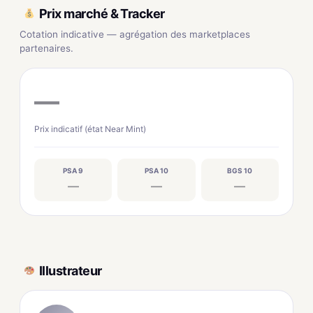
Prix marché & Tracker
Cotation indicative — agrégation des marketplaces
partenaires.
—
Prix indicatif (état Near Mint)
PSA 9
PSA 10
BGS 10
—
—
—
Illustrateur