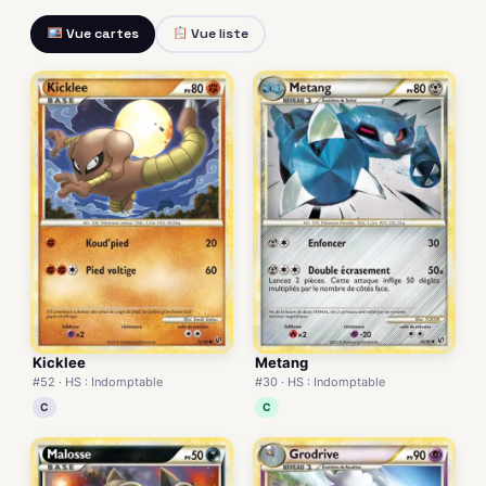
Vue cartes
Vue liste
Kicklee
Metang
#52 · HS : Indomptable
#30 · HS : Indomptable
C
C