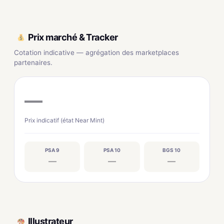
Prix marché & Tracker
Cotation indicative — agrégation des marketplaces
partenaires.
—
Prix indicatif (état Near Mint)
PSA 9
PSA 10
BGS 10
—
—
—
Illustrateur