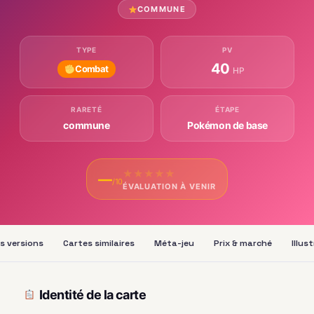
COMMUNE
TYPE
PV
40
Combat
HP
RARETÉ
ÉTAPE
commune
Pokémon de base
★
★
★
★
★
—
/10
ÉVALUATION À VENIR
s versions
Cartes similaires
Méta-jeu
Prix & marché
Illus
Identité de la carte