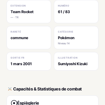
EXTENSION
NUMÉRO
Team Rocket
61 / 83
— · TR
RARETÉ
CATÉGORIE
commune
Pokémon
Niveau 14
SORTIE FR
ILLUSTRATION
1 mars 2001
Sumiyoshi Kizuki
Capacités & Statistiques de combat
Éspièglerie
●