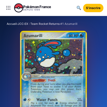
Aller au contenu
Pokémon France
S'inscrire
DEPUIS 1999
Accueil
›
JCC
›
EX : Team Rocket Returns
›
#1 Azumarill