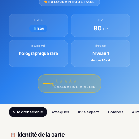
HOLOGRAPHIQUE RARE
TYPE
PV
80
Eau
HP
RARETÉ
ÉTAPE
holographique rare
Niveau 1
depuis Marill
★
★
★
★
★
—
/10
ÉVALUATION À VENIR
Vue d'ensemble
Attaques
Avis expert
Combos
Aut
Identité de la carte