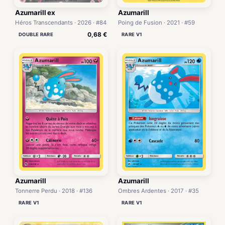
Azumarill ex
Azumarill
Héros Transcendants · 2026 · #84
Poing de Fusion · 2021 · #59
0,68 €
DOUBLE RARE
RARE V1
Azumarill
Azumarill
Tonnerre Perdu · 2018 · #136
Ombres Ardentes · 2017 · #35
RARE V1
RARE V1