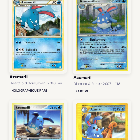
Azumarill
Azumarill
HeartGold SoulSilver · 2010 · #2
Diamant & Perle · 2007 · #18
HOLOGRAPHIQUE RARE
RARE V1