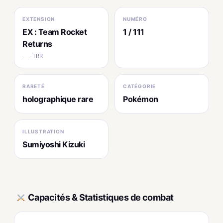
EXTENSION
NUMÉRO
EX : Team Rocket
1 / 111
Returns
— · TRR
RARETÉ
CATÉGORIE
holographique rare
Pokémon
ILLUSTRATION
Sumiyoshi Kizuki
Capacités & Statistiques de combat