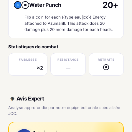
20+
Water Punch
●
Flip a coin for each {{type|eau|jcc}} Energy
attached to Azumarill. This attack does 20
damage plus 20 more damage for each heads.
Statistiques de combat
FAIBLESSE
RÉSISTANCE
RETRAITE
×2
—
●
électrique
Avis Expert
Analyse approfondie par notre équipe éditoriale spécialisée
JCC.