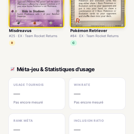
Misdreavus
Pokémon Retriever
#25 · EX : Team Rocket Returns
#84 · EX : Team Rocket Returns
R
C
Méta-jeu & Statistiques d'usage
USAGE TOURNOIS
WIN RATE
—
—
Pas encore mesuré
Pas encore mesuré
RANK MÉTA
INCLUSION RATIO
—
—