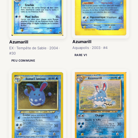
Azumarill
Azumarill
Aquapolis · 2003 · #4
EX : Tempête de Sable · 2004 ·
#30
RARE V1
PEU COMMUNE