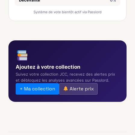
Décevante
0%
Système de vote bientôt actif via Passlord
Ajoutez à votre collection
Suivez votre collection JCC, recevez des alertes prix
et débloquez les analyses avancées sur Passlord.
+ Ma collection
Alerte prix