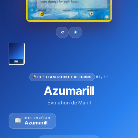
♡
RH
·
#1 / 111
EX : TEAM ROCKET RETURNS
Azumarill
Évolution de Marill
FICHE POKÉDEX
Azumarill