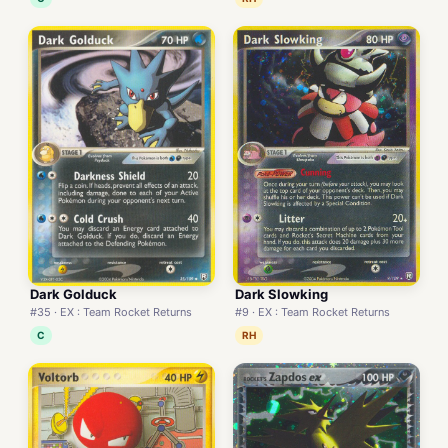
Dark Golduck
Dark Slowking
#35 · EX : Team Rocket Returns
#9 · EX : Team Rocket Returns
C
RH