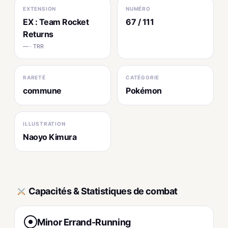
EXTENSION
NUMÉRO
EX : Team Rocket
67 / 111
Returns
— · TRR
RARETÉ
CATÉGORIE
commune
Pokémon
ILLUSTRATION
Naoyo Kimura
Capacités & Statistiques de combat
Minor Errand-Running
●