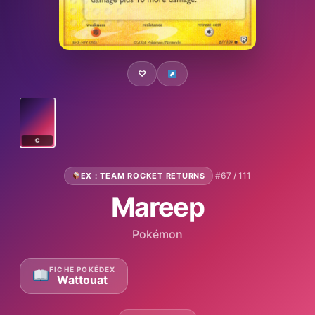
♡
C
·
#67 / 111
EX : TEAM ROCKET RETURNS
Mareep
Pokémon
FICHE POKÉDEX
Wattouat