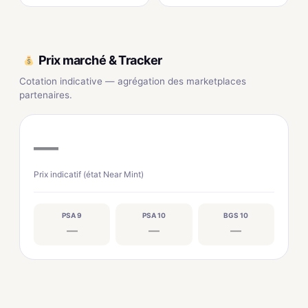
Prix marché & Tracker
Cotation indicative — agrégation des marketplaces
partenaires.
—
Prix indicatif (état Near Mint)
PSA 9
PSA 10
BGS 10
—
—
—