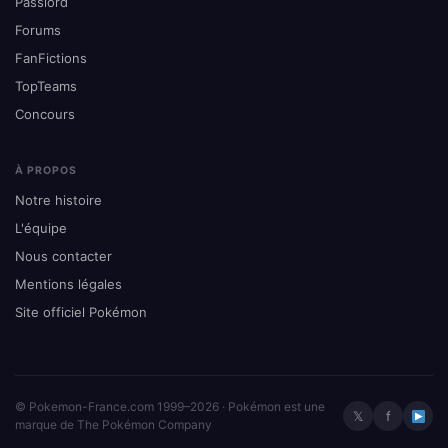
Passlord
Forums
FanFictions
TopTeams
Concours
À PROPOS
Notre histoire
L'équipe
Nous contacter
Mentions légales
Site officiel Pokémon
© Pokemon-France.com 1999–2026 · Pokémon est une
𝕏
f
marque de The Pokémon Company