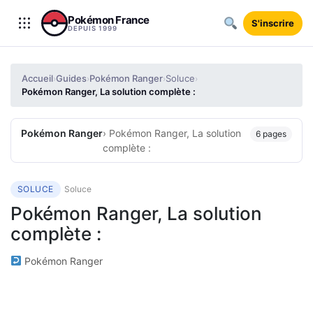
Aller au contenu
Pokémon France
S'inscrire
DEPUIS 1999
Accueil
Guides
Pokémon Ranger
Soluce
›
›
›
›
Pokémon Ranger, La solution complète :
Pokémon Ranger
› Pokémon Ranger, La solution
6 pages
complète :
SOLUCE
Soluce
Pokémon Ranger, La solution
complète :
Pokémon Ranger