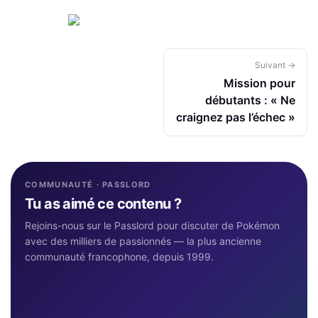
Suivant →
Mission pour
débutants : « Ne
craignez pas l’échec »
COMMUNAUTÉ · PASSLORD
Tu as aimé ce contenu ?
Rejoins-nous sur le Passlord pour discuter de Pokémon
avec des milliers de passionnés — la plus ancienne
communauté francophone, depuis 1999.