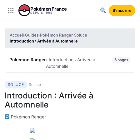
Aller au contenu
Pokémon France
S'inscrire
DEPUIS 1999
Accueil
Guides
Pokémon Ranger
Soluce
›
›
›
›
Introduction : Arrivée à Automnelle
Pokémon Ranger
› Introduction : Arrivée à
6 pages
Automnelle
SOLUCE
Soluce
Introduction : Arrivée à
Automnelle
Pokémon Ranger