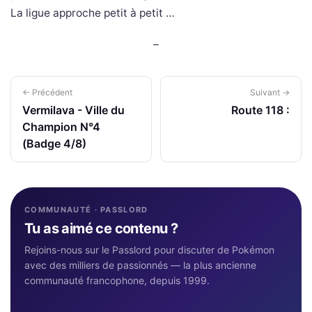
La ligue approche petit à petit …
–
← Précédent
Suivant →
Vermilava - Ville du
Route 118 :
Champion N°4
(Badge 4/8)
COMMUNAUTÉ · PASSLORD
Tu as aimé ce contenu ?
Rejoins-nous sur le Passlord pour discuter de Pokémon
avec des milliers de passionnés — la plus ancienne
communauté francophone, depuis 1999.