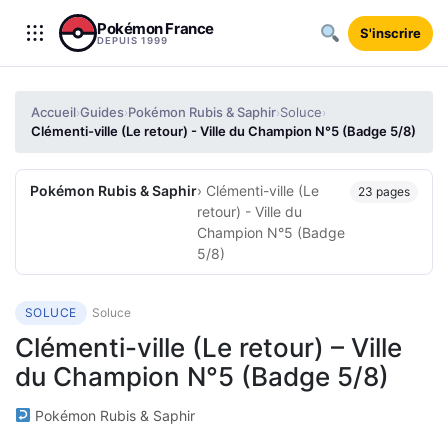
Aller au contenu
Pokémon France
S'inscrire
DEPUIS 1999
Accueil
Guides
Pokémon Rubis & Saphir
Soluce
›
›
›
›
Clémenti-ville (Le retour) - Ville du Champion N°5 (Badge 5/8)
Pokémon Rubis & Saphir
› Clémenti-ville (Le
23 pages
retour) - Ville du
Champion N°5 (Badge
5/8)
SOLUCE
Soluce
Clémenti-ville (Le retour) – Ville
du Champion N°5 (Badge 5/8)
Pokémon Rubis & Saphir