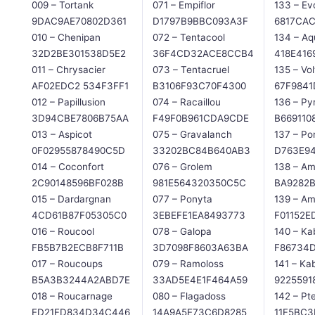
009 – Tortank
071 – Empiflor
133 – Evo
9DAC9AE70802D361
D1797B9BBC093A3F
6817CA
010 – Chenipan
072 – Tentacool
134 – Aq
32D2BE301538D5E2
36F4CD32ACE8CCB4
418E416
011 – Chrysacier
073 – Tentacruel
135 – Vol
AF02EDC2 534F3FF1
B3106F93C70F4300
67F984
012 – Papillusion
074 – Racaillou
136 – Pyr
3D94CBE7806B75AA
F49F0B961CDA9CDE
B669110
013 – Aspicot
075 – Gravalanch
137 – Po
0F02955878490C5D
33202BC84B640AB3
D763E9
014 – Coconfort
076 – Grolem
138 – Am
2C90148596BF028B
981E564320350C5C
BA9282
015 – Dardargnan
077 – Ponyta
139 – Am
4CD61B87F05305C0
3EBEFE1EA8493773
F01152E
016 – Roucool
078 – Galopa
140 – Ka
FB5B7B2ECB8F711B
3D7098F8603A63BA
F86734
017 – Roucoups
079 – Ramoloss
141 – Ka
B5A3B3244A2ABD7E
33AD5E4E1F464A59
9225591
018 – Roucarnage
080 – Flagadoss
142 – Pt
ED21FD834D34C446
14A9A5E73C6D8285
11F5BC