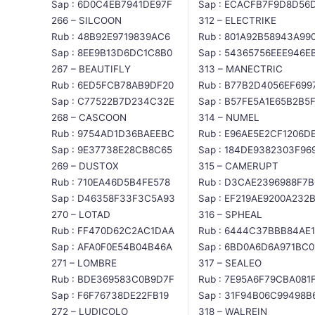
Sap : 6D0C4EB7941DE97F
Sap : ECACFB7F9D8D56
266 – SILCOON
312 – ELECTRIKE
Rub : 48B92E9719839AC6
Rub : 801A92B58943A99
Sap : 8EE9B13D6DC1C8B0
Sap : 54365756EEE946E
267 – BEAUTIFLY
313 – MANECTRIC
Rub : 6ED5FCB78AB9DF20
Rub : B77B2D4056EF699
Sap : C77522B7D234C32E
Sap : B57FE5A1E65B2B5
268 – CASCOON
314 – NUMEL
Rub : 9754AD1D36BAEEBC
Rub : E96AE5E2CF1206D
Sap : 9E37738E28CB8C65
Sap : 184DE9382303F96
269 – DUSTOX
315 – CAMERUPT
Rub : 710EA46D5B4FE578
Rub : D3CAE2396988F7
Sap : D46358F33F3C5A93
Sap : EF219AE9200A232
270 – LOTAD
316 – SPHEAL
Rub : FF470D62C2AC1DAA
Rub : 6444C37BBB84AE1
Sap : AFA0F0E54B04B46A
Sap : 6BD0A6D6A971BC0
271 – LOMBRE
317 – SEALEO
Rub : BDE369583C0B9D7F
Rub : 7E95A6F79CBA081
Sap : F6F76738DE22FB19
Sap : 31F94B06C99498B
272 – LUDICOLO
318 – WALREIN