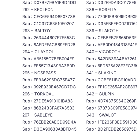
Sap : D07BE79BA1EBD4DD
Sap : D32E9DA3C0178E9
292 – KECLEON
338 – ROSELIA
Rub : CEC6F594D8E0773B
Rub : 770E1FBB069DB90
Sap : C1C37C63510F0207
Sap : D35EBFEFC071D16
293 – BALTOY
339 – SLAKOTH
Rub : 263444607F7F553C
Rub : CEBBEB7E865D53F
Sap : 8AFDEFACB69FFD26
Sap : AFB0D0184318F41F
294 – CLAYDOL
340 – VIGOROTH
Rub : AB5165C7BFB004F9
Rub : 542DB39A4BA7261
Sap : FF55713439BA3B0D
Sap : 6ED825A28E2FC36
295 – NOSEPASS
341 – SLAKING
Rub : FF3A6296DC75E477
Rub : CCBE811BC910ADD
Sap : 992E939E467CD7DC
Sap : FF1CE265AF2CE89
296 – TORKOAL
342 – GULPIN
Rub : 27DE5A910101BA83
Rub : 4D74375964C269F
Sap : 86B2433FA87A3583
Sap : 67873309FE58C97
297 – SABLEYE
343 – SWALOT
Rub : 76EBB20AECD99D4A
Rub : 1FE236F3ED591D3
Sap : D3CA90630A8BFD45
Sap : BD2FEDB2656975D