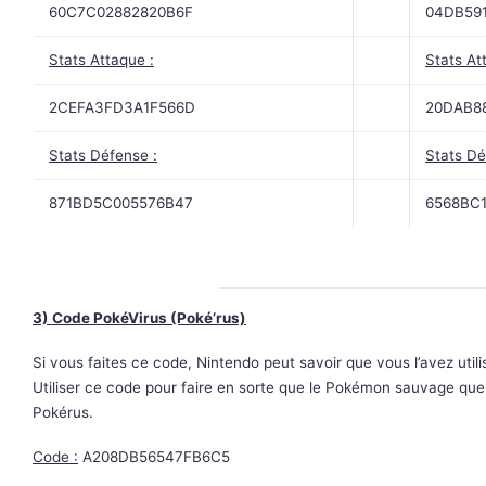
60C7C02882820B6F
04DB59
Stats Attaque :
Stats At
2CEFA3FD3A1F566D
20DAB8
Stats Défense :
Stats Dé
871BD5C005576B47
6568BC
3) Code PokéVirus (Poké’rus)
Si vous faites ce code, Nintendo peut savoir que vous l’avez utili
Utiliser ce code pour faire en sorte que le Pokémon sauvage que 
Pokérus.
Code :
A208DB56547FB6C5