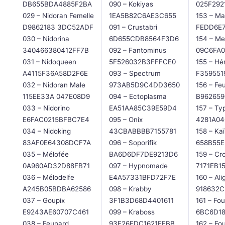
DB655BDA4885F2BA
090 – Kokiyas
025F292
029 – Nidoran Femelle
1EA5B82C6AE3C655
153 – M
D9862183 3DC52ADF
091 – Crustabri
FEDD6E
030 – Nidorina
6D655CDB8564F3D6
154 – M
340466380412FF7B
092 – Fantominus
09C6FA
031 – Nidoqueen
5F526032B3FFFCE0
155 – Hé
A4115F36A58D2F6E
093 – Spectrum
F359551
032 – Nidoran Male
973AB5D9C4DD3650
156 – Fe
115EE33A 047E08D9
094 – Ectoplasma
B962659
033 – Nidorino
EA51AA85C39E59D4
157 – Ty
E6FAC0215BFBC7E4
095 – Onix
4281A04
034 – Nidoking
43CBABBBB7155781
158 – Ka
83AF0E64308DCF7A
096 – Soporifik
658B55E
035 – Mélofée
BA6D6DF7DE9213D6
159 – Cro
0A960AD32D88FB71
097 – Hypnomade
7171EB1
036 – Mélodelfe
E4A57331BFD72F7E
160 – Ali
A245B05BDBA62586
098 – Krabby
918632
037 – Goupix
3F1B3D68D4401611
161 – Fou
E9243AE60707C461
099 – Kraboss
6BC6D18
038 – Feunard
93F26FDC1621EFBB
162 – Fo