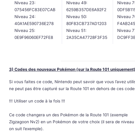
Niveau 23:
Niveau 49:
Niveau 7
075456FC83E07CAB
6259B357DE6A92F2
0DF5B11
Niveau 24:
Niveau 50:
Niveau 7
40A1AE590736E278
80F83CB737AD1203
F4AB24
Niveau 25:
Niveau 51:
Niveau 7
0E9F96060EF72FE8
2A35CA47728F3F35
DC9FF3
3) Codes des nouveaux Pokémon (sur la Route 101 uniquement)
Si vous faites ce code, Nintendo peut savoir que vous l’avez uti
ne peut pas être capturé sur la Route 101 en dehors de ces code
!!! Utiliser un code à la fois !!!
Ce code changera un des Pokémon de la Route 101 (exemple
Zigzagoon Nv2) en un Pokémon de votre choix (il sera de niveau 
on suit l’exemple).