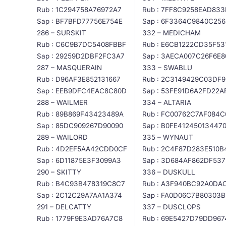
Rub : 1C294758A76972A7
Rub : 7FF8C9258EAD833
Sap : BF7BFD77756E754E
Sap : 6F3364C9840C25
286 – SURSKIT
332 – MEDICHAM
Rub : C6C9B7DC5408FBBF
Rub : E6CB1222CD35F53
Sap : 29259D2DBF2FC3A7
Sap : 3AECA007C26F6E8
287 – MASQUERAIN
333 – SWABLU
Rub : D96AF3E852131667
Rub : 2C3149429C03DF9
Sap : EEB9DFC4EAC8C80D
Sap : 53FE91D6A2FD22A
288 – WAILMER
334 – ALTARIA
Rub : 89B869F43423489A
Rub : FC00762C7AF084C
Sap : 85DC909267D90090
Sap : B0FE41245013447
289 – WAILORD
335 – WYNAUT
Rub : 4D2EF5AA42CDD0CF
Rub : 2C4F87D283E510B
Sap : 6D11875E3F3099A3
Sap : 3D684AF862DF537
290 – SKITTY
336 – DUSKULL
Rub : B4C93B478319C8C7
Rub : A3F940BC92A0DA
Sap : 2C12C29A7AA1A374
Sap : FA0D06C7B80303B
291 – DELCATTY
337 – DUSCLOPS
Rub : 1779F9E3AD76A7C8
Rub : 69E5427D79DD967