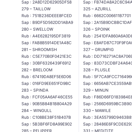
Sap : 2A8D12D62905DF58
Sap : FB74DA8A2C6C94
279 – TAILLOW
325 – AZURILL
Rub : 751B236DEEE8FCED
Rub : 6662C006611B7701
Sap : B9DF5D562DD1ABA9
Sap : 2A15B9DCBBC1DAF
280 – SWELLOW
326 – SPOINK
Rub : A4E6282195DF3819
Rub : 2541DFA860A6A0D
Sap : FAB8B5914DE1A48C
Sap : E8AFD87C70F9F0A
281 – SHROOMISH
327 – GRUMPIG
Rub : C5E770B0F0421E3C
Rub : DD716271AC8A706
Sap : 30BF6326439F6912
Sap : 83D73CDBF24A64
282 – BRELOOM
328 – PLUSLE
Rub : 67419DA8EF5E6D06
Rub : 5F7CA9FCC716496
Sap : 016FD9EE651FD9BC
Sap : 6656AB7CE3559AB
283 – SPINDA
329 – MINUN
Rub : FCF05AA6AF46CE55
Rub : F86D66FD183984E
Sap : 90B5B84B1B804A29
Sap : 2566D6959BC3B90
284 – WINGULL
330 – MAWILE
Rub : C108BE38F51B407B
Rub : 3EA55799D9463B8
Sap : 5B3BF6FD8A99E902
Sap : 28486E6F9CDE629
285 – PELIPPER
331 – MEDITITE