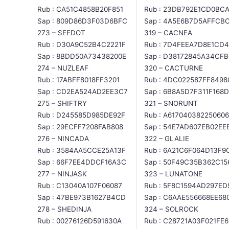
Rub : CA51C4858B20F851
Rub : 23DB792E1CD0BC
Sap : 809D86D3F03D6BFC
Sap : 4A5E6B7D5AFFCB
273 – SEEDOT
319 – CACNEA
Rub : D30A9C52B4C2221F
Rub : 7D4FEEA7D8E1CD
Sap : 8BDD50A73438200E
Sap : D38172845A34CFB
274 – NUZLEAF
320 – CACTURNE
Rub : 17ABFF8018FF3201
Rub : 4DC022587FF8498
Sap : CD2EA524AD2EE3C7
Sap : 6B8A5D7F311F168D
275 – SHIFTRY
321 – SNORUNT
Rub : D245585D985DE92F
Rub : A617040382250606
Sap : 29ECFF7208FAB808
Sap : 54E7AD607EB02EE
276 – NINCADA
322 – GLALIE
Rub : 3584AA5CCE25A13F
Rub : 6A21C6F064D13F9
Sap : 66F7EE4DDCF16A3C
Sap : 50F49C35B362C15
277 – NINJASK
323 – LUNATONE
Rub : C13040A107F06087
Rub : 5F8C1594AD297ED
Sap : 47BE973B1627B4CD
Sap : C6AAE556668EE68
278 – SHEDINJA
324 – SOLROCK
Rub : 00276126D591630A
Rub : C28721A03F021FE6