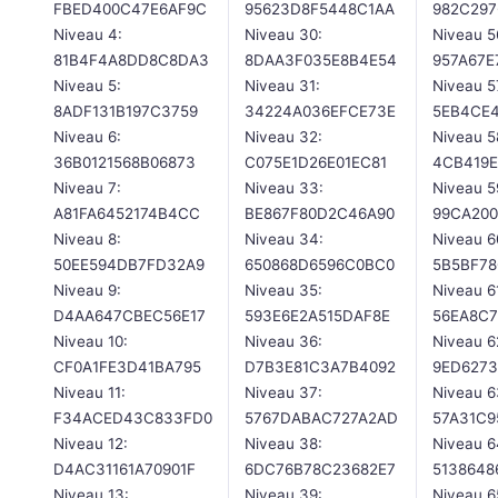
FBED400C47E6AF9C
95623D8F5448C1AA
982C297
Niveau 4:
Niveau 30:
Niveau 5
81B4F4A8DD8C8DA3
8DAA3F035E8B4E54
957A67E
Niveau 5:
Niveau 31:
Niveau 5
8ADF131B197C3759
34224A036EFCE73E
5EB4CE
Niveau 6:
Niveau 32:
Niveau 5
36B0121568B06873
C075E1D26E01EC81
4CB419E
Niveau 7:
Niveau 33:
Niveau 5
A81FA6452174B4CC
BE867F80D2C46A90
99CA20
Niveau 8:
Niveau 34:
Niveau 6
50EE594DB7FD32A9
650868D6596C0BC0
5B5BF78
Niveau 9:
Niveau 35:
Niveau 6
D4AA647CBEC56E17
593E6E2A515DAF8E
56EA8C7
Niveau 10:
Niveau 36:
Niveau 6
CF0A1FE3D41BA795
D7B3E81C3A7B4092
9ED627
Niveau 11:
Niveau 37:
Niveau 6
F34ACED43C833FD0
5767DABAC727A2AD
57A31C9
Niveau 12:
Niveau 38:
Niveau 6
D4AC31161A70901F
6DC76B78C23682E7
5138648
Niveau 13:
Niveau 39:
Niveau 6