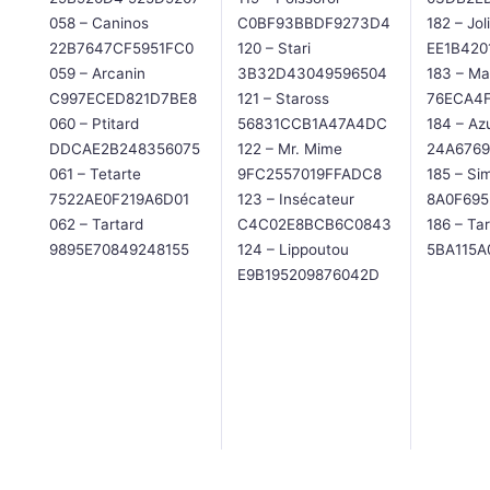
058 – Caninos
C0BF93BBDF9273D4
182 – Joli
22B7647CF5951FC0
120 – Stari
EE1B420
059 – Arcanin
3B32D43049596504
183 – Mar
C997ECED821D7BE8
121 – Staross
76ECA4
060 – Ptitard
56831CCB1A47A4DC
184 – Azu
DDCAE2B248356075
122 – Mr. Mime
24A6769
061 – Tetarte
9FC2557019FFADC8
185 – Si
7522AE0F219A6D01
123 – Insécateur
8A0F69
062 – Tartard
C4C02E8BCB6C0843
186 – Ta
9895E70849248155
124 – Lippoutou
5BA115A
E9B195209876042D