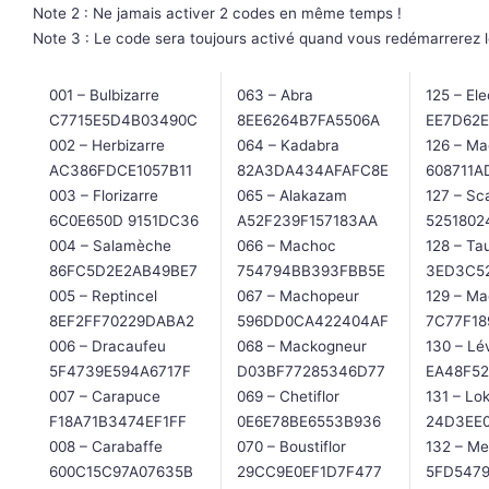
Note 2 : Ne jamais activer 2 codes en même temps !
Note 3 : Le code sera toujours activé quand vous redémarrerez l
001 – Bulbizarre
063 – Abra
125 – El
C7715E5D4B03490C
8EE6264B7FA5506A
EE7D62E
002 – Herbizarre
064 – Kadabra
126 – M
AC386FDCE1057B11
82A3DA434AFAFC8E
608711A
003 – Florizarre
065 – Alakazam
127 – Sc
6C0E650D 9151DC36
A52F239F157183AA
5251802
004 – Salamèche
066 – Machoc
128 – Ta
86FC5D2E2AB49BE7
754794BB393FBB5E
3ED3C5
005 – Reptincel
067 – Machopeur
129 – Ma
8EF2FF70229DABA2
596DD0CA422404AF
7C77F18
006 – Dracaufeu
068 – Mackogneur
130 – Lé
5F4739E594A6717F
D03BF77285346D77
EA48F52
007 – Carapuce
069 – Chetiflor
131 – Lo
F18A71B3474EF1FF
0E6E78BE6553B936
24D3EE
008 – Carabaffe
070 – Boustiflor
132 – M
600C15C97A07635B
29CC9E0EF1D7F477
5FD5479