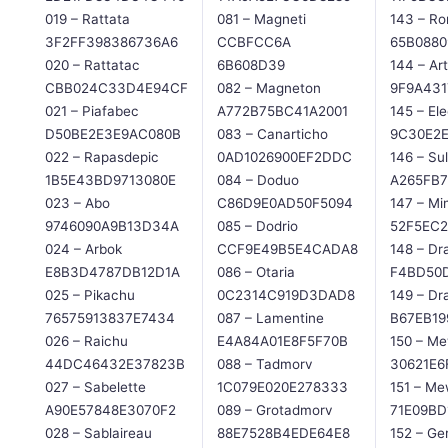
019 – Rattata
081 – Magneti
143 – Ro
3F2FF398386736A6
CCBFCC6A
65B0880
020 – Rattatac
6B608D39
144 – Art
CBB024C33D4E94CF
082 – Magneton
9F9A431
021 – Piafabec
A772B75BC41A2001
145 – El
D50BE2E3E9AC080B
083 – Canarticho
9C30E2E
022 – Rapasdepic
0AD1026900EF2DDC
146 – Su
1B5E43BD9713080E
084 – Doduo
A265FB7
023 – Abo
C86D9E0AD50F5094
147 – Mi
9746090A9B13D34A
085 – Dodrio
52F5EC
024 – Arbok
CCF9E49B5E4CADA8
148 – Dr
E8B3D4787DB12D1A
086 – Otaria
F4BD50
025 – Pikachu
0C2314C919D3DAD8
149 – Dr
76575913837E7434
087 – Lamentine
B67EB19
026 – Raichu
E4A84A01E8F5F70B
150 – M
44DC46432E37823B
088 – Tadmorv
30621E6
027 – Sabelette
1C079E020E278333
151 – M
A90E57848E3070F2
089 – Grotadmorv
71E09BD
028 – Sablaireau
88E7528B4EDE64E8
152 – Ge