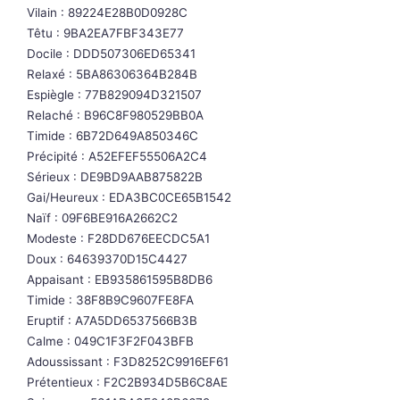
Vilain : 89224E28B0D0928C
Têtu : 9BA2EA7FBF343E77
Docile : DDD507306ED65341
Relaxé : 5BA86306364B284B
Espiègle : 77B829094D321507
Relaché : B96C8F980529BB0A
Timide : 6B72D649A850346C
Précipité : A52EFEF55506A2C4
Sérieux : DE9BD9AAB875822B
Gai/Heureux : EDA3BC0CE65B1542
Naïf : 09F6BE916A2662C2
Modeste : F28DD676EECDC5A1
Doux : 64639370D15C4427
Appaisant : EB935861595B8DB6
Timide : 38F8B9C9607FE8FA
Eruptif : A7A5DD6537566B3B
Calme : 049C1F3F2F043BFB
Adoussissant : F3D8252C9916EF61
Prétentieux : F2C2B934D5B6C8AE