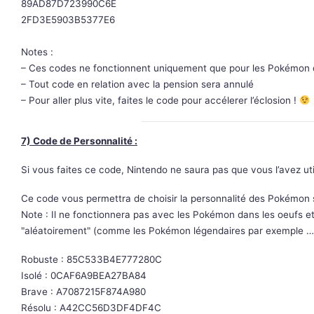
89AD87D723990C6E
2FD3E5903B5377E6
Notes :
– Ces codes ne fonctionnent uniquement que pour les Pokémon q
– Tout code en relation avec la pension sera annulé
– Pour aller plus vite, faites le code pour accélerer l’éclosion !
7) Code de Personnalité :
Si vous faites ce code, Nintendo ne saura pas que vous l’avez uti
Ce code vous permettra de choisir la personnalité des Pokémon s
Note : Il ne fonctionnera pas avec les Pokémon dans les oeufs e
"aléatoirement" (comme les Pokémon légendaires par exemple …
Robuste : 85C533B4E777280C
Isolé : 0CAF6A9BEA27BA84
Brave : A7087215F874A980
Résolu : A42CC56D3DF4DF4C