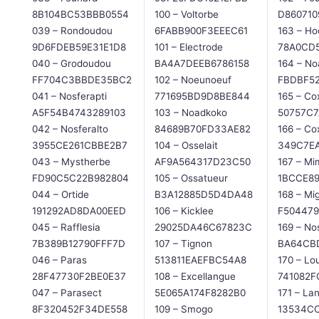
8B104BC53BBB0554
100 – Voltorbe
D86071
039 – Rondoudou
6FABB900F3EEEC61
163 – Ho
9D6FDEB59E31E1D8
101 – Electrode
78A0CD5
040 – Grodoudou
BA4A7DEEB6786158
164 – No
FF704C3BBDE35BC2
102 – Noeunoeuf
FBDBF5
041 – Nosferapti
771695BD9D8BE844
165 – Co
A5F54B4743289103
103 – Noadkoko
50757C
042 – Nosferalto
84689B70FD33AE82
166 – Co
3955CE261CBBE2B7
104 – Osselait
349C7E
043 – Mystherbe
AF9A564317D23C50
167 – Mi
FD90C5C22B982804
105 – Ossatueur
1BCCE8
044 – Ortide
B3A12885D5D4DA48
168 – Mi
191292AD8DA00EED
106 – Kicklee
F50447
045 – Rafflesia
29025DA46C67823C
169 – No
7B389B12790FFF7D
107 – Tignon
BA64CB
046 – Paras
513811EAEFBC54A8
170 – Lo
28F47730F2BE0E37
108 – Excellangue
741082F
047 – Parasect
5E065A174F8282B0
171 – La
8F320452F34DE558
109 – Smogo
13534C