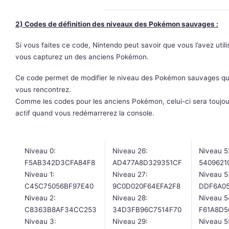
2) Codes de définition des niveaux des Pokémon sauvages :
Si vous faites ce code, Nintendo peut savoir que vous l’avez utili
vous capturez un des anciens Pokémon.
Ce code permet de modifier le niveau des Pokémon sauvages q
vous rencontrez.
Comme les codes pour les anciens Pokémon, celui-ci sera toujou
actif quand vous redémarrerez la console.
Niveau 0:
Niveau 26:
Niveau 5
F5AB342D3CFA84F8
AD477A8D329351CF
5409621
Niveau 1:
Niveau 27:
Niveau 5
C45C75056BF97E40
9C0D020F64EFA2F8
DDF6A0
Niveau 2:
Niveau 28:
Niveau 5
C8363B8AF34CC253
34D3FB96C7514F70
F61A8D5
Niveau 3:
Niveau 29:
Niveau 5