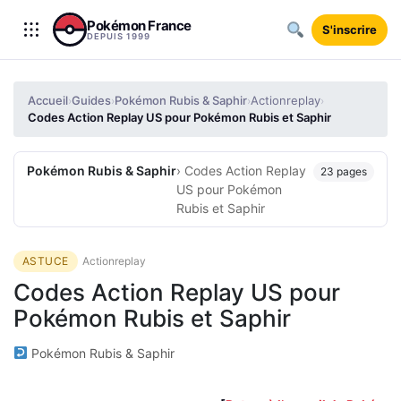
Aller au contenu
Pokémon France
S'inscrire
DEPUIS 1999
Accueil
Guides
Pokémon Rubis & Saphir
Actionreplay
›
›
›
›
Codes Action Replay US pour Pokémon Rubis et Saphir
Pokémon Rubis & Saphir
› Codes Action Replay
23 pages
US pour Pokémon
Rubis et Saphir
ASTUCE
Actionreplay
Codes Action Replay US pour
Pokémon Rubis et Saphir
Pokémon Rubis & Saphir