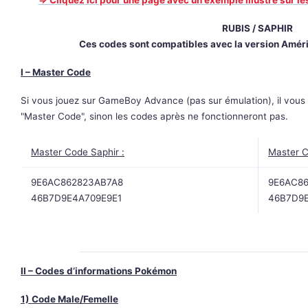
=> Cliquez ici pour une page avec un exemple illustré sur l
RUBIS / SAPHIR
Ces codes sont compatibles avec la version Améri
I – Master Code
Si vous jouez sur GameBoy Advance (pas sur émulation), il vous
"Master Code", sinon les codes après ne fonctionneront pas.
Master Code Saphir :
Master C
9E6AC862823AB7A8
9E6AC8
46B7D9E4A709E9E1
46B7D9E
II – Codes d’informations Pokémon
1) Code Male/Femelle