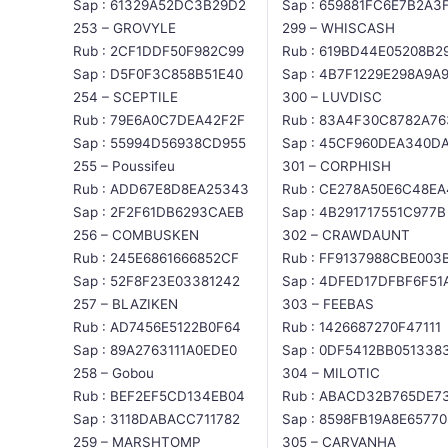
Sap : 61329A52DC3B29D2
Sap : 659881FC6E7B2A3
253 – GROVYLE
299 – WHISCASH
Rub : 2CF1DDF50F982C99
Rub : 619BD44E05208B2
Sap : D5F0F3C858B51E40
Sap : 4B7F1229E298A9A
254 – SCEPTILE
300 – LUVDISC
Rub : 79E6A0C7DEA42F2F
Rub : 83A4F30C8782A76
Sap : 55994D56938CD955
Sap : 45CF960DEA340D
255 – Poussifeu
301 – CORPHISH
Rub : ADD67E8D8EA25343
Rub : CE278A50E6C48EA
Sap : 2F2F61DB6293CAEB
Sap : 4B291717551C977B
256 – COMBUSKEN
302 – CRAWDAUNT
Rub : 245E6861666852CF
Rub : FF9137988CBE003
Sap : 52F8F23E03381242
Sap : 4DFED17DFBF6F51
257 – BLAZIKEN
303 – FEEBAS
Rub : AD7456E5122B0F64
Rub : 1426687270F47111
Sap : 89A2763111A0EDE0
Sap : 0DF5412BB051338
258 – Gobou
304 – MILOTIC
Rub : BEF2EF5CD134EB04
Rub : ABACD32B765DE7
Sap : 3118DABACC711782
Sap : 8598FB19A8E65770
259 – MARSHTOMP
305 – CARVANHA