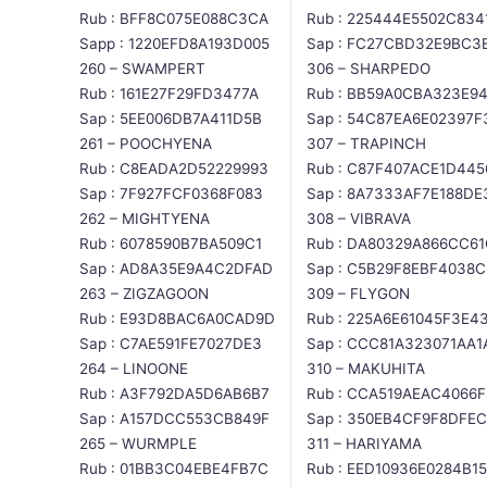
Rub : BFF8C075E088C3CA
Rub : 225444E5502C834
Sapp : 1220EFD8A193D005
Sap : FC27CBD32E9BC3
260 – SWAMPERT
306 – SHARPEDO
Rub : 161E27F29FD3477A
Rub : BB59A0CBA323E9
Sap : 5EE006DB7A411D5B
Sap : 54C87EA6E02397F
261 – POOCHYENA
307 – TRAPINCH
Rub : C8EADA2D52229993
Rub : C87F407ACE1D445
Sap : 7F927FCF0368F083
Sap : 8A7333AF7E188DE
262 – MIGHTYENA
308 – VIBRAVA
Rub : 6078590B7BA509C1
Rub : DA80329A866CC61
Sap : AD8A35E9A4C2DFAD
Sap : C5B29F8EBF4038C
263 – ZIGZAGOON
309 – FLYGON
Rub : E93D8BAC6A0CAD9D
Rub : 225A6E61045F3E4
Sap : C7AE591FE7027DE3
Sap : CCC81A323071AA1
264 – LINOONE
310 – MAKUHITA
Rub : A3F792DA5D6AB6B7
Rub : CCA519AEAC4066F
Sap : A157DCC553CB849F
Sap : 350EB4CF9F8DFEC
265 – WURMPLE
311 – HARIYAMA
Rub : 01BB3C04EBE4FB7C
Rub : EED10936E0284B15