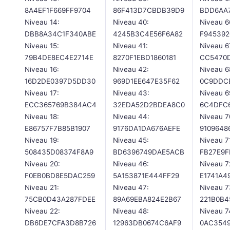
8A4EF1F669FF9704
86F413D7CBDB39D9
BDD6AA
Niveau 14:
Niveau 40:
Niveau 6
DBB8A34C1F340ABE
4245B3C4E56F6A82
F945392
Niveau 15:
Niveau 41:
Niveau 6
79B4DE8EC4E2714E
8270F1EBD1860181
CC5470
Niveau 16:
Niveau 42:
Niveau 6
16D2DE0397D5DD30
969D1EE647E35F62
0C9DDC
Niveau 17:
Niveau 43:
Niveau 6
ECC365769B384AC4
32EDA52D2BDEA8C0
6C4DFC
Niveau 18:
Niveau 44:
Niveau 7
E86757F7B85B1907
9176DA1DA676AEFE
9109648
Niveau 19:
Niveau 45:
Niveau 7
508435D08374F8A9
BD6396749DAE5ACB
FB27E9F
Niveau 20:
Niveau 46:
Niveau 7
F0EB0BD8E5DAC259
5A153871E444FF29
E1741A4
Niveau 21:
Niveau 47:
Niveau 7
75CB0D43A287FDEE
89A69EBA824E2B67
221B0B
Niveau 22:
Niveau 48:
Niveau 7
DB6DE7CFA3D8B726
12963DB0674C6AF9
0AC354