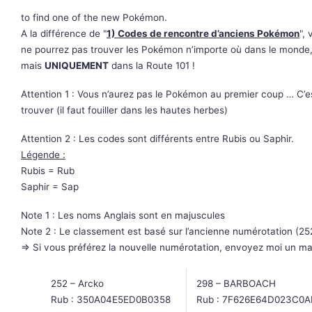
to find one of the new Pokémon.
A la différence de "
1) Codes de rencontre d’anciens Pokémon
",
ne pourrez pas trouver les Pokémon n’importe où dans le monde
mais
UNIQUEMENT
dans la Route 101 !
Attention 1 : Vous n’aurez pas le Pokémon au premier coup … C’e
trouver (il faut fouiller dans les hautes herbes)
Attention 2 : Les codes sont différents entre Rubis ou Saphir.
Légende :
Rubis = Rub
Saphir = Sap
Note 1 : Les noms Anglais sont en majuscules
Note 2 : Le classement est basé sur l’ancienne numérotation (25
=> Si vous préférez la nouvelle numérotation, envoyez moi un ma
252 – Arcko
298 – BARBOACH
Rub : 350A04E5ED0B0358
Rub : 7F626E64D023C0A