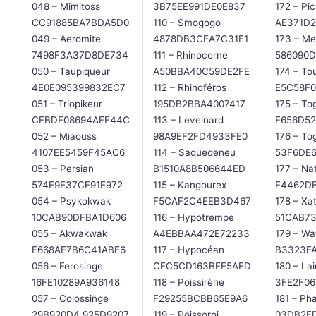
048 – Mimitoss
3B75EE991DE0E837
172 – Pi
CC91885BA7BDA5D0
110 – Smogogo
AE371D
049 – Aeromite
4878DB3CEA7C31E1
173 – Me
7498F3A37D8DE734
111 – Rhinocorne
586090D
050 – Taupiqueur
A50BBA40C59DE2FE
174 – T
4E0E095399832EC7
112 – Rhinoféros
E5C58F
051 – Triopikeur
195DB2BBA4007417
175 – To
CFBDF08694AFF44C
113 – Leveinard
F656D5
052 – Miaouss
98A9EF2FD4933FE0
176 – To
4107EE5459F45AC6
114 – Saquedeneu
53F6DE
053 – Persian
B1510A8B506644ED
177 – Na
574E9E37CF91E972
115 – Kangourex
F4462D
054 – Psykokwak
F5CAF2C4EEB3D467
178 – Xa
10CAB90DFBA1D606
116 – Hypotrempe
51CAB7
055 – Akwakwak
A4EBBAA472E72233
179 – Wa
E668AE7B6C41ABE6
117 – Hypocéan
B3323F
056 – Ferosinge
CFC5CD163BFE5AED
180 – Lai
16FE10289A936148
118 – Poissirène
3FE2F0
057 – Colossinge
F29255BCBB65E9A6
181 – Ph
29B920D4 925D9207
119 – Poissoroi
03DB2E