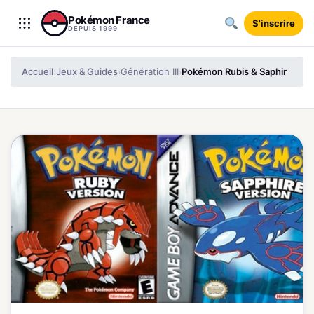
Aller au contenu
Pokémon France
S'inscrire
DEPUIS 1999
Accueil
Jeux & Guides
Génération III
Pokémon Rubis & Saphir
›
›
›