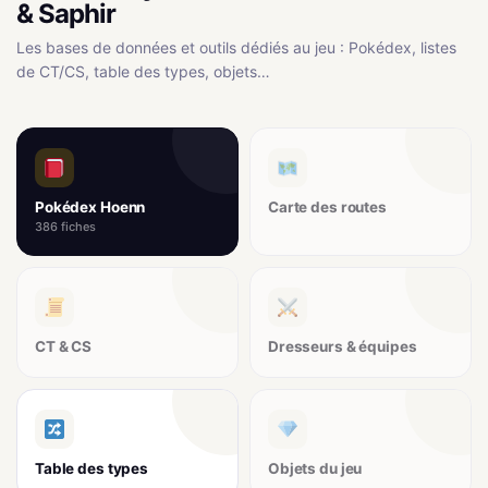
& Saphir
Les bases de données et outils dédiés au jeu : Pokédex, listes
de CT/CS, table des types, objets…
Pokédex Hoenn
Carte des routes
386 fiches
CT & CS
Dresseurs & équipes
Table des types
Objets du jeu