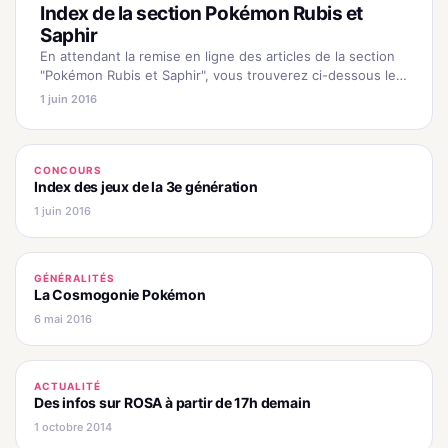
Index de la section Pokémon Rubis et
Saphir
En attendant la remise en ligne des articles de la section
"Pokémon Rubis et Saphir", vous trouverez ci-dessous le
lien qui redirige vers les anciens articles. Informations
1 juin 2016
Présentation…
CONCOURS
Index des jeux de la 3e génération
1 juin 2016
GÉNÉRALITÉS
La Cosmogonie Pokémon
6 mai 2016
ACTUALITÉ
Des infos sur ROSA à partir de 17h demain
1 octobre 2014