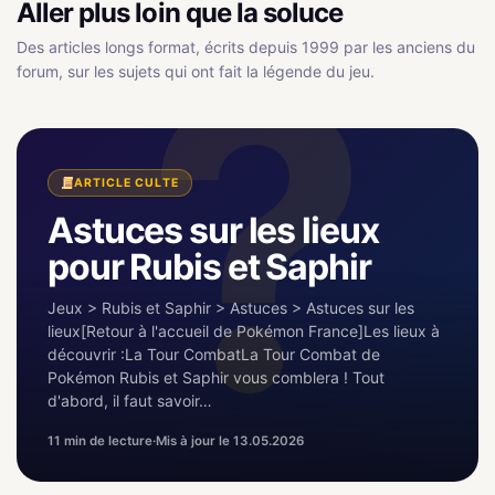
Aller plus loin que la soluce
Des articles longs format, écrits depuis 1999 par les anciens du
forum, sur les sujets qui ont fait la légende du jeu.
ARTICLE CULTE
Astuces sur les lieux
pour Rubis et Saphir
Jeux > Rubis et Saphir > Astuces > Astuces sur les
lieux[Retour à l'accueil de Pokémon France]Les lieux à
découvrir :La Tour CombatLa Tour Combat de
Pokémon Rubis et Saphir vous comblera ! Tout
d'abord, il faut savoir…
11 min de lecture
·
Mis à jour le 13.05.2026