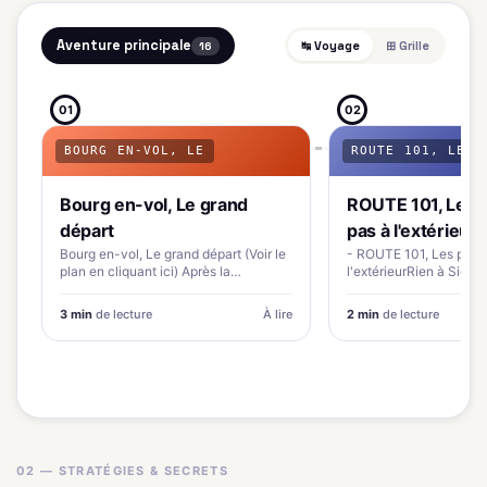
Aventure principale
↹ Voyage
⊞ Grille
16
01
02
BOURG EN-VOL, LE
ROUTE 101, LES
Bourg en-vol, Le grand
ROUTE 101, Les 
départ
pas à l'extérieur
Bourg en-vol, Le grand départ (Voir le
- ROUTE 101, Les prem
plan en cliquant ici) Après la
l'extérieurRien à Signal
traditionelle petite introduction…
Route. Par contre, je…
3 min
de lecture
À lire
2 min
de lecture
02 — STRATÉGIES & SECRETS