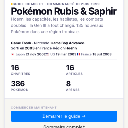
GUIDE COMPLET · COMMUNAUTÉ DEPUIS 1999
Pokémon Rubis & Saphir
Hoenn, les capacités, les habiletés, les combats
doubles : la Gen III a tout changé. 135 nouveaux
Pokémon dans une région tropicale.
Game Freak
· Nintendo
·
Game Boy Advance
·
Sorti en
2003
en France
·
Région
Hoenn
Japon
21 nov 2002
US
19 mar 2003
France
18 juil 2003
16
16
CHAPITRES
ARTICLES
386
8
POKÉMON
ARÈNES
COMMENCER MAINTENANT
Démarrer le guide →
Sommaire complet