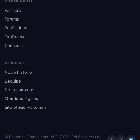
COMMUNAUTÉ
Passlord
Forums
FanFictions
TopTeams
Concours
À PROPOS
Notre histoire
L'équipe
Nous contacter
Mentions légales
Site officiel Pokémon
© Pokemon-France.com 1999–2026 · Pokémon est une
𝕏
f