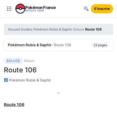
Aller au contenu
Pokémon France
S'inscrire
DEPUIS 1999
Accueil
Guides
Pokémon Rubis & Saphir
Soluce
Route 106
›
›
›
›
Pokémon Rubis & Saphir
› Route 106
23 pages
SOLUCE
Soluce
Route 106
Pokémon Rubis & Saphir
–
Route 106