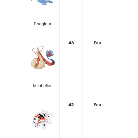
Phogleur
43
Eau
Milobellus
42
Eau