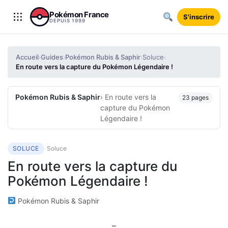
Aller au contenu
Pokémon France
S'inscrire
DEPUIS 1999
Accueil
Guides
Pokémon Rubis & Saphir
Soluce
›
›
›
›
En route vers la capture du Pokémon Légendaire !
Pokémon Rubis & Saphir
› En route vers la
23 pages
capture du Pokémon
Légendaire !
SOLUCE
Soluce
En route vers la capture du
Pokémon Légendaire !
Pokémon Rubis & Saphir
–