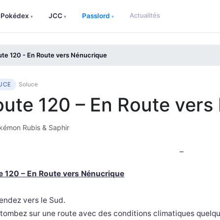
Actualités
Pokédex
JCC
Passlord
▾
▾
▾
te 120 - En Route vers Nénucrique
UCE
Soluce
ute 120 – En Route vers
émon Rubis & Saphir
–
e 120 – En Route vers Nénucrique
endez vers le Sud.
tombez sur une route avec des conditions climatiques quelqu