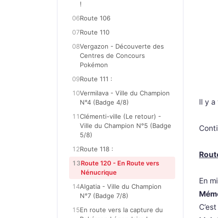
!
06
Route 106
07
Route 110
08
Vergazon - Découverte des
Centres de Concours
Pokémon
09
Route 111 :
10
Vermilava - Ville du Champion
Il y 
N°4 (Badge 4/8)
11
Clémenti-ville (Le retour) -
Ville du Champion N°5 (Badge
Conti
5/8)
12
Route 118 :
Rout
13
Route 120 - En Route vers
Nénucrique
En mi
14
Algatia - Ville du Champion
Mémo
N°7 (Badge 7/8)
C’est
15
En route vers la capture du