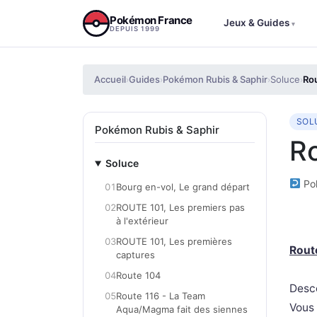
Aller au contenu
Pokémon France
Jeux & Guides
▾
DEPUIS 1999
Accueil
Guides
Pokémon Rubis & Saphir
Soluce
Rou
›
›
›
›
SOL
Pokémon Rubis & Saphir
Ro
Soluce
Pok
01
Bourg en-vol, Le grand départ
02
ROUTE 101, Les premiers pas
à l'extérieur
03
ROUTE 101, Les premières
Rout
captures
04
Route 104
Desc
05
Route 116 - La Team
Vous 
Aqua/Magma fait des siennes