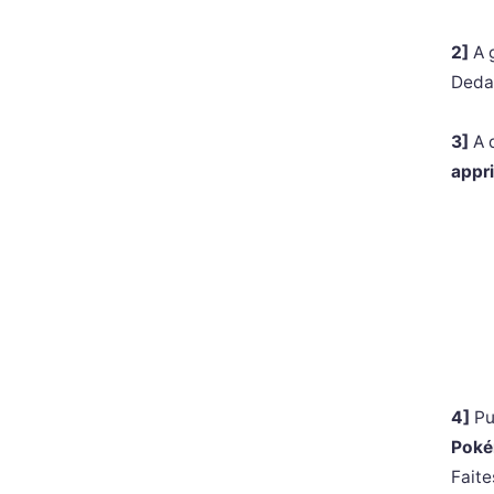
2]
A 
Dedan
3]
A 
appr
4]
Pu
Pok
Faite