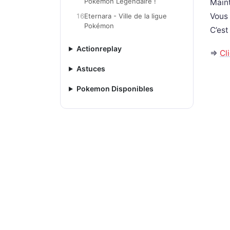
Pokémon Légendaire !
Maint
Vous 
16
Eternara - Ville de la ligue
Pokémon
C’est
Actionreplay
=>
Cl
Astuces
Pokemon Disponibles