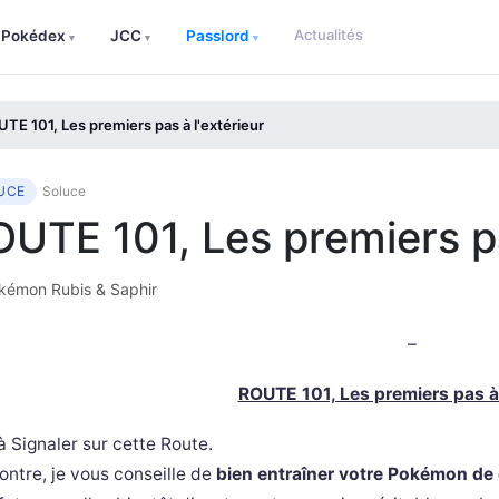
Actualités
Pokédex
JCC
Passlord
▾
▾
▾
TE 101, Les premiers pas à l'extérieur
UCE
Soluce
UTE 101, Les premiers pa
émon Rubis & Saphir
–
ROUTE 101, Les premiers pas à 
à Signaler sur cette Route.
ontre, je vous conseille de
bien entraîner votre Pokémon de