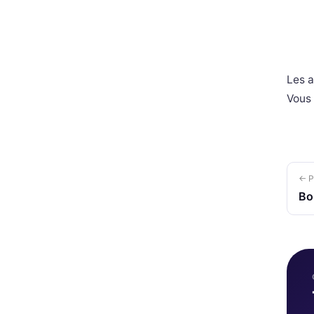
Les a
Vous 
← P
Bo