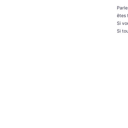
Parle
êtes 
Si vo
Si to