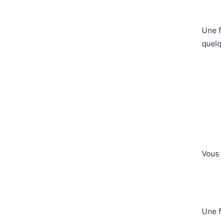
Une f
quelq
Vous 
Une f