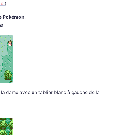
ici
)
e Pokémon
.
es.
ir la dame avec un tablier blanc à gauche de la