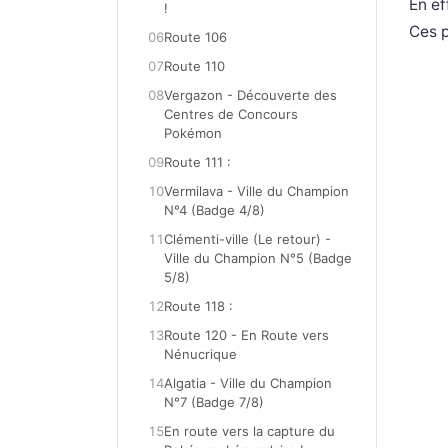
En ef
!
Ces p
06
Route 106
07
Route 110
08
Vergazon - Découverte des
Centres de Concours
Pokémon
09
Route 111 :
10
Vermilava - Ville du Champion
N°4 (Badge 4/8)
11
Clémenti-ville (Le retour) -
Ville du Champion N°5 (Badge
5/8)
12
Route 118 :
13
Route 120 - En Route vers
Nénucrique
14
Algatia - Ville du Champion
N°7 (Badge 7/8)
15
En route vers la capture du