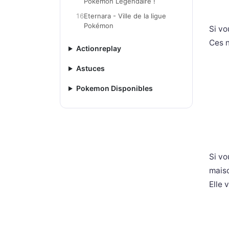
Pokémon Légendaire !
16
Eternara - Ville de la ligue
Pokémon
Si vo
Ces n
Actionreplay
Astuces
Pokemon Disponibles
Si vo
maiso
Elle 