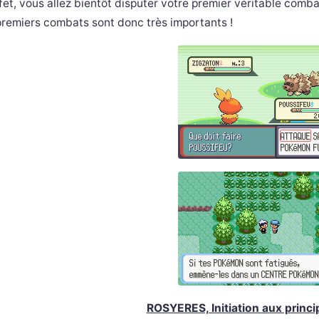
fet, vous allez bientôt disputer votre premier véritable comba
remiers combats sont donc très importants !
ROSYERES, Initiation aux princ