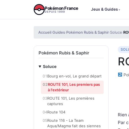
Aller au contenu
Pokémon France
Jeux & Guides
▾
DEPUIS 1999
Accueil
Guides
Pokémon Rubis & Saphir
Soluce
ROU
›
›
›
›
SOL
Pokémon Rubis & Saphir
RO
Soluce
Pok
01
Bourg en-vol, Le grand départ
02
ROUTE 101, Les premiers pas
à l'extérieur
03
ROUTE 101, Les premières
captures
04
Route 104
Rien 
05
Route 116 - La Team
Par c
Aqua/Magma fait des siennes