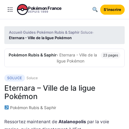
Aller au contenu
Pokémon France
S'inscrire
DEPUIS 1999
Accueil
Guides
Pokémon Rubis & Saphir
Soluce
›
›
›
›
Eternara - Ville de la ligue Pokémon
Pokémon Rubis & Saphir
› Eternara - Ville de la
23 pages
ligue Pokémon
SOLUCE
Soluce
Eternara – Ville de la ligue
Pokémon
Pokémon Rubis & Saphir
Ressortez maintenant de
Atalanopolis
par la voie