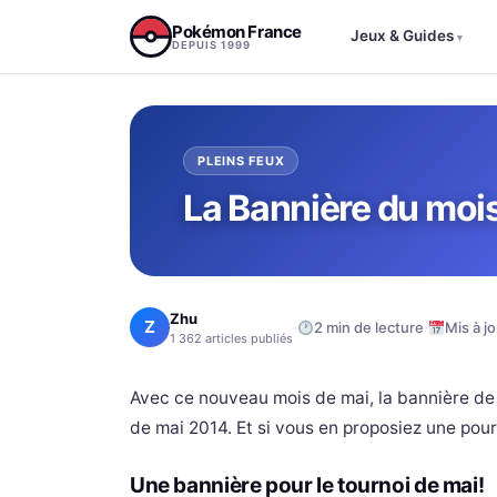
Aller au contenu
Pokémon France
Jeux & Guides
▾
DEPUIS 1999
PLEINS FEUX
La Bannière du mois 
Zhu
Z
·
·
2 min de lecture
Mis à j
1 362 articles publiés
Avec ce nouveau mois de mai, la bannière de
de mai 2014. Et si vous en proposiez une pour
Une bannière pour le tournoi de mai!