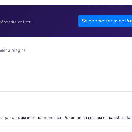
Se connecter avec Pa
épondre et liker.
er à réagir !
utôt que de dessiner moi-même les Pokémon, je suis assez satisfait du 