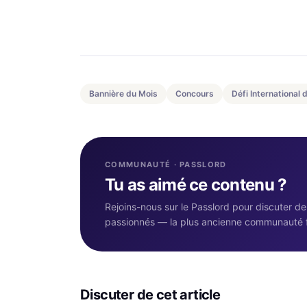
Bannière du Mois
Concours
Défi International
COMMUNAUTÉ · PASSLORD
Tu as aimé ce contenu ?
Rejoins-nous sur le Passlord pour discuter d
passionnés — la plus ancienne communauté 
Discuter de cet article