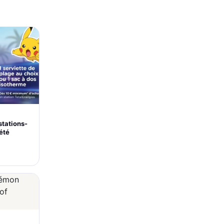
stations-
’été