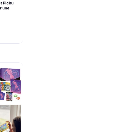
et Pichu
r une