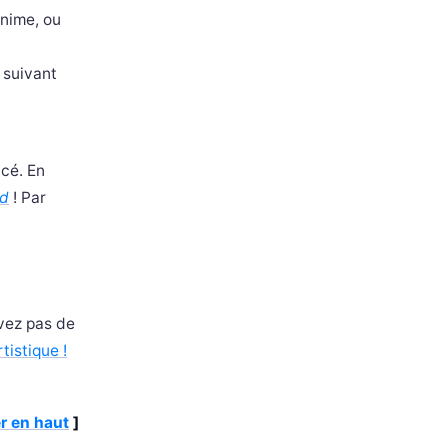
anime, ou
s suivant
ncé. En
rd
! Par
vez pas de
tistique !
r en haut
]