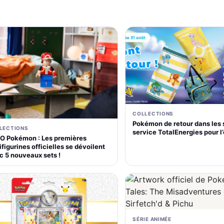
COLLECTIONS
Pokémon de retour dans les 
LECTIONS
service TotalEnergies pour l
O Pokémon : Les premières
figurines officielles se dévoilent
c 5 nouveaux sets !
SÉRIE ANIMÉE