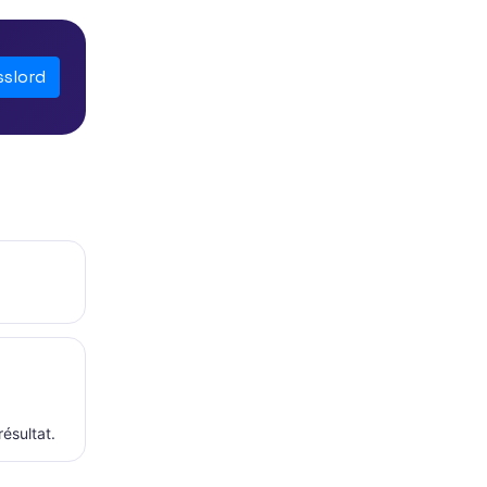
sslord
résultat.