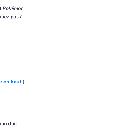
t
Pokémon
cipez pas à
r en haut
]
ion doit