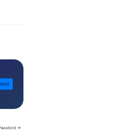
lord
Passlord →