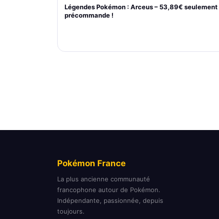
Légendes Pokémon : Arceus – 53,89€ seulement
précommande !
Pokémon France
La plus ancienne communauté
francophone autour de Pokémon.
Indépendante, passionnée, depuis
toujours.