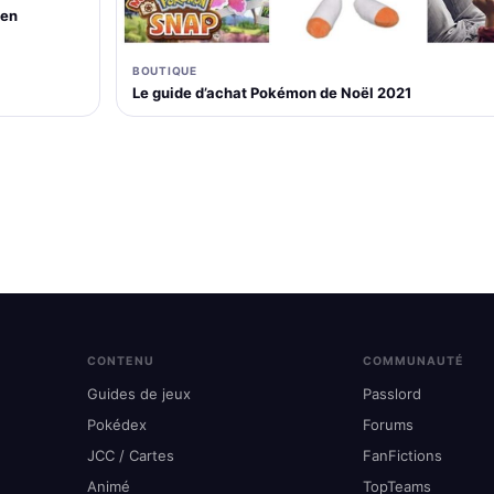
 en
BOUTIQUE
Le guide d’achat Pokémon de Noël 2021
CONTENU
COMMUNAUTÉ
Guides de jeux
Passlord
Pokédex
Forums
JCC / Cartes
FanFictions
Animé
TopTeams