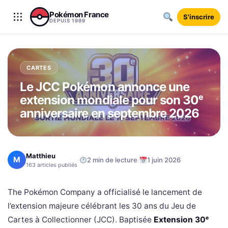
Aller au contenu
Pokémon France
S'inscrire
DEPUIS 1999
CARTES
Le JCC Pokémon annonce une
extension mondiale pour son 30ᵉ
anniversaire en septembre 2026
Matthieu
M
·
·
2 min de lecture
1 juin 2026
163 articles publiés
The Pokémon Company a officialisé le lancement de
l’extension majeure célébrant les 30 ans du Jeu de
Cartes à Collectionner (JCC). Baptisée
Extension 30ᵉ