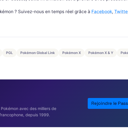
Pokémon ? Suivez-nous en temps réel grâce à
Facebook
,
Twitte
PGL
Pokémon Global Link
Pokémon X
Pokémon X & Y
Pok
Rejoindre le Pass
e Pokémon avec des milliers de
francophone, depuis 1999.