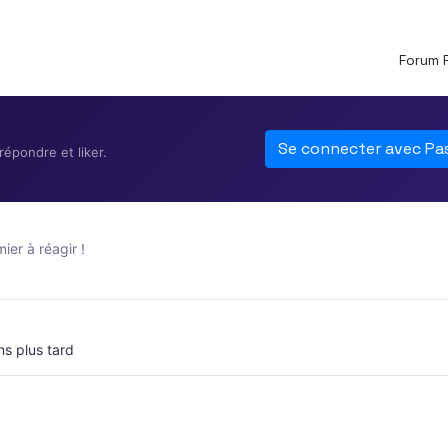
Forum 
Se connecter avec Pa
épondre et liker.
er à réagir !
ns plus tard