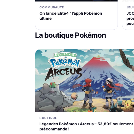
COMMUNAUTÉ
JEU
On lance Elite4 : l’appli Pokémon
JCC
ultime
pro
pou
La boutique Pokémon
BOUTIQUE
Légendes Pokémon : Arceus – 53,89€ seulement
précommande !