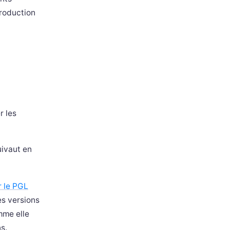
production
r les
uivaut en
r le PGL
es versions
mme elle
s.