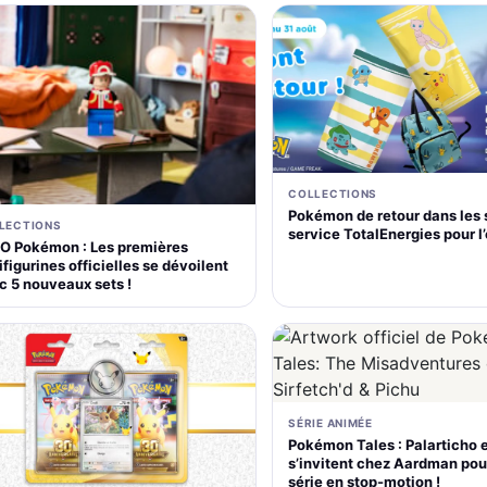
COLLECTIONS
Pokémon de retour dans les 
LECTIONS
service TotalEnergies pour l
O Pokémon : Les premières
figurines officielles se dévoilent
c 5 nouveaux sets !
SÉRIE ANIMÉE
Pokémon Tales : Palarticho 
s’invitent chez Aardman pou
série en stop-motion !