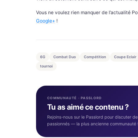
Vous ne voulez rien manquer de l’actualité 
Google+
!
6G
Combat Duo
Compétition
Coupe Eclair
tournoi
COMMUNAUTÉ · PASSLORD
Tu as aimé ce contenu ?
Rejoins-nous sur le Passlord pour discuter d
passionnés — la plus ancienne communauté 