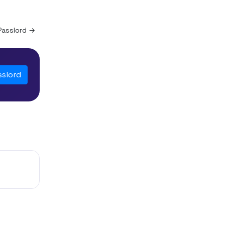
Passlord →
sslord