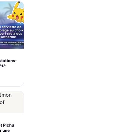
stations-
’été
et Pichu
r une