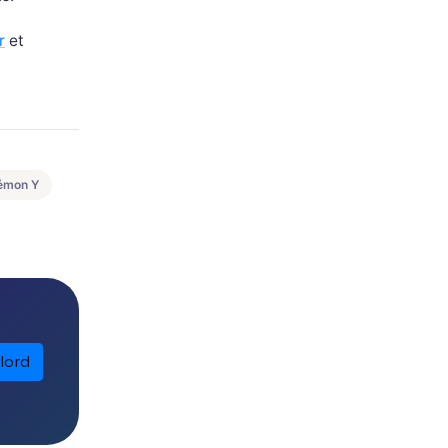
r
et
émon Y
lord