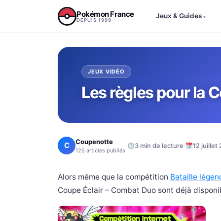
Aller au contenu
Pokémon France
Jeux & Guides
▾
DEPUIS 1999
JEUX VIDÉO
Les règles pour la 
Coupenotte
C
·
·
3 min de lecture
12 juillet
126 articles publiés
Alors même que la compétition
Bataille légen
Coupe Éclair – Combat Duo sont déjà disponi