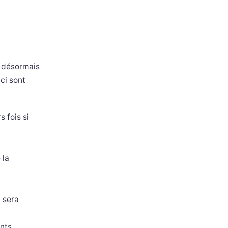
e désormais
ci sont
s fois si
 la
 sera
ents