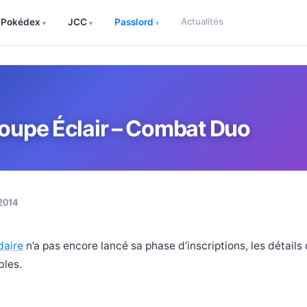
Actualités
Pokédex
JCC
Passlord
▾
▾
▾
Coupe Éclair – Combat Duo
 2014
daire
n’a pas encore lancé sa phase d’inscriptions, les détails 
bles.