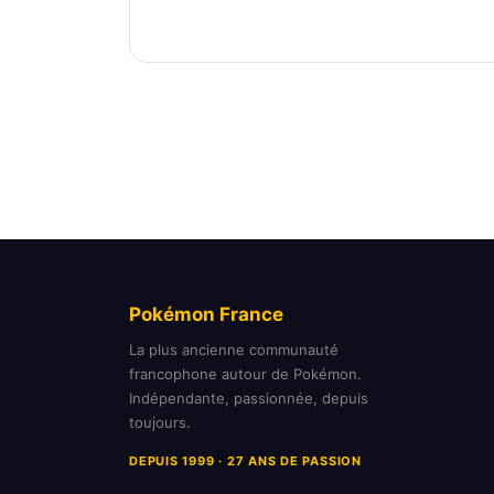
Pokémon France
La plus ancienne communauté
francophone autour de Pokémon.
Indépendante, passionnée, depuis
toujours.
DEPUIS 1999 · 27 ANS DE PASSION