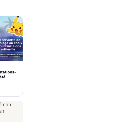
stations-
’été