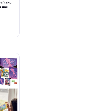
et Pichu
r une