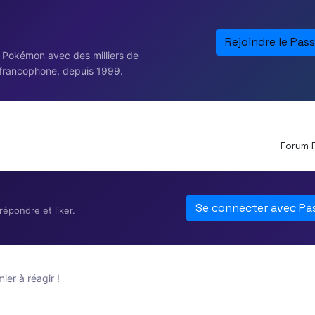
Rejoindre le Pass
e Pokémon avec des milliers de
francophone, depuis 1999.
Forum 
Se connecter avec Pa
épondre et liker.
er à réagir !