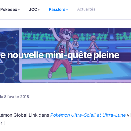
Actualités
Pokédex
JCC
Passlord
▾
▾
▾
 nouvelle mini-quête pleine
 le 8 février 2018
okémon Global Link dans
Pokémon Ultra-Soleil et Ultra-Lune
vi
r !