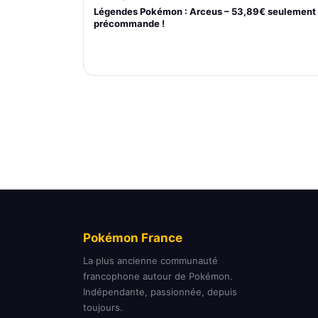
Légendes Pokémon : Arceus – 53,89€ seulement
précommande !
Pokémon France
La plus ancienne communauté
francophone autour de Pokémon.
Indépendante, passionnée, depuis
toujours.