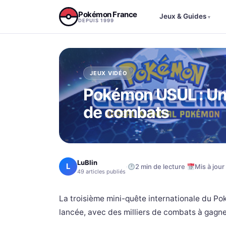
Aller au contenu
Pokémon France
Jeux & Guides
▾
DEPUIS 1999
JEUX VIDÉO
Pokémon USUL : Une
de combats
LuBlin
L
·
·
2 min de lecture
Mis à jour
49 articles publiés
La troisième mini-quête internationale du P
lancée, avec des milliers de combats à gagne