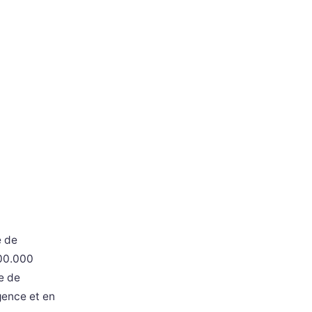
e de
100.000
e de
gence et en