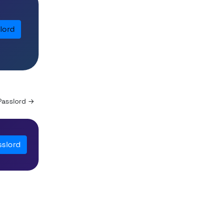
lord
Passlord →
sslord