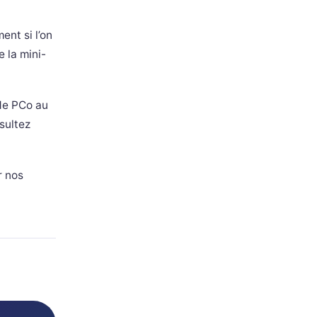
nt si l’on
e la mini-
 de PCo au
sultez
r nos