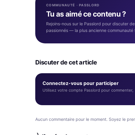
COMMUNAUTÉ · PASSLORD
Tu as aimé ce contenu ?
Rejoins-nous sur le Passlord pour discuter d
passionnés — la plus ancienne communauté 
Discuter de cet article
Connectez-vous pour participer
Utilisez votre compte Passlord pour commenter, r
Aucun commentaire pour le moment. Soyez le premi