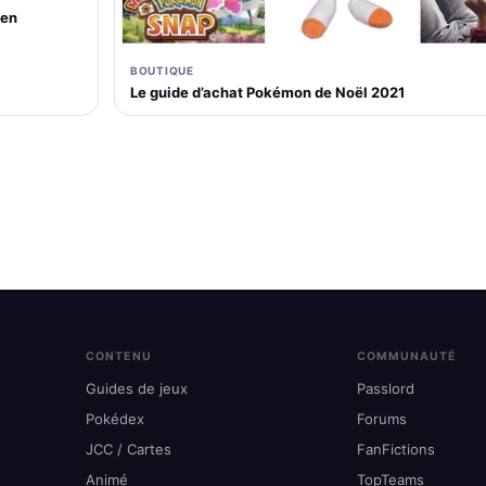
 en
BOUTIQUE
Le guide d’achat Pokémon de Noël 2021
CONTENU
COMMUNAUTÉ
Guides de jeux
Passlord
Pokédex
Forums
JCC / Cartes
FanFictions
Animé
TopTeams