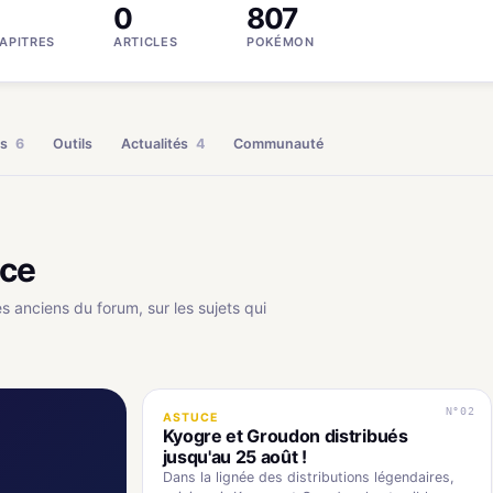
0
807
APITRES
ARTICLES
POKÉMON
es
6
Outils
Actualités
4
Communauté
uce
es anciens du forum, sur les sujets qui
N°02
ASTUCE
Kyogre et Groudon distribués
jusqu'au 25 août !
Dans la lignée des distributions légendaires,