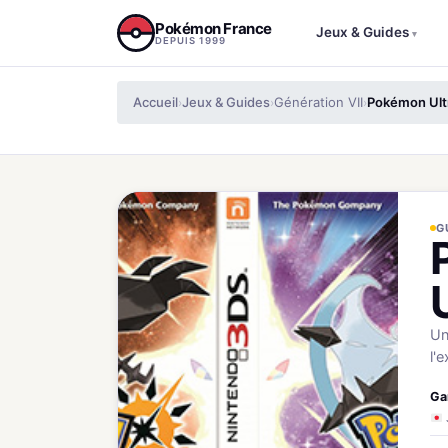
Aller au contenu
Pokémon France
Jeux & Guides
▾
DEPUIS 1999
Accueil
Jeux & Guides
Génération VII
Pokémon Ultr
›
›
›
G
Un
l'
Ga