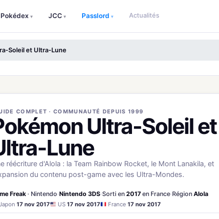
Actualités
Pokédex
JCC
Passlord
▾
▾
▾
a-Soleil et Ultra-Lune
UIDE COMPLET · COMMUNAUTÉ DEPUIS 1999
Pokémon Ultra-Soleil et
Ultra-Lune
e réécriture d'Alola : la Team Rainbow Rocket, le Mont Lanakila, et
expansion du contenu post-game avec les Ultra-Mondes.
me Freak
· Nintendo
·
Nintendo 3DS
·
Sorti en
2017
en France
·
Région
Alola
Japon
17 nov 2017
US
17 nov 2017
France
17 nov 2017