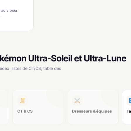
radis pour
e…
kémon Ultra-Soleil et Ultra-Lune
édex, listes de CT/CS, table des
CT & CS
Dresseurs & équipes
Ta