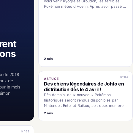
voici venir Kyogre et Groudon, les terribles
Pokémon météo d'Hoenn. Après avoir passé un
moment dans…
rent
ions
2 min
lle de 2018
N°04
ASTUCE
eaux de
Des chiens légendaires de Johto en
our le mois
distribution dès le 4 avril !
okémon
Dès demain, deux nouveaux Pokémon
historiques seront rendus disponibles par
Nintendo : Entei et Raikou, soit deux membres
des Bêtes Légendaires. Préparez…
2 min
N°06