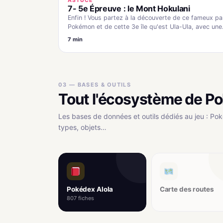
ASTUCE
7- 5e Épreuve : le Mont Hokulani
Enfin ! Vous partez à la découverte de ce fameux pa
Pokémon et de cette 3e île qu'est Ula-Ula, avec un
7 min
03 — BASES & OUTILS
Tout l'écosystème de Po
Les bases de données et outils dédiés au jeu : Pok
types, objets…
Pokédex Alola
Carte des routes
807 fiches