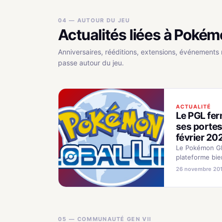
04 — AUTOUR DU JEU
Actualités liées à Pokém
Anniversaires, rééditions, extensions, événements 
passe autour du jeu.
ACTUALITÉ
Le PGL fe
ses portes
février 20
Le Pokémon Glo
plateforme bi
des joueurs de
26 novembre 20
sera définitiv
désactivée en 
prochain. Aprè
longues année
et loyaux servi
05 — COMMUNAUTÉ GEN VII