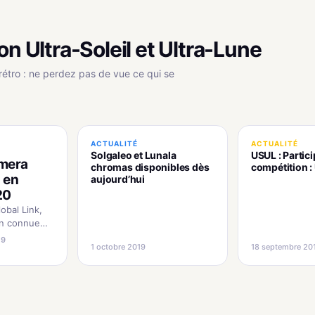
on Ultra-Soleil et Ultra-Lune
rétro : ne perdez pas de vue ce qui se
ACTUALITÉ
ACTUALITÉ
Solgaleo et Lunala
USUL : Partici
rmera
chromas disponibles dès
compétition : 
 en
aujourd’hui
20
bal Link,
en connue
puis 2010,
19
1 octobre 2019
18 septembre 20
ement
février
s neuf
s de bons
ces, les