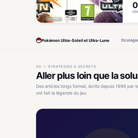
0
CH
Pokémon Ultra-Soleil et Ultra-Lune
Stratégi
02 — STRATÉGIES & SECRETS
Aller plus loin que la sol
Des articles longs format, écrits depuis 1999 par l
ont fait la légende du jeu.