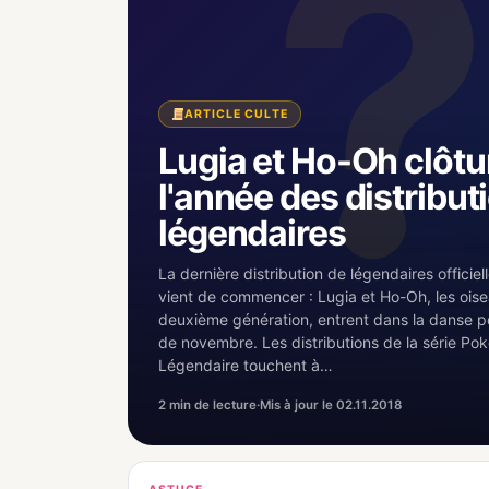
ARTICLE CULTE
Lugia et Ho-Oh clôtu
l'année des distribut
légendaires
La dernière distribution de légendaires officie
vient de commencer : Lugia et Ho-Oh, les ois
deuxième génération, entrent dans la danse p
de novembre. Les distributions de la série P
Légendaire touchent à…
2 min de lecture
·
Mis à jour le 02.11.2018