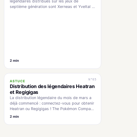
légendaires distribués sur les jeux de
septième génération sont Xerneas et Yveltal !
La distribution…
2 min
N°05
ASTUCE
Distribution des légendaires Heatran
et Regigigas
La distribution légendaire du mois de mars a
déjà commencé : connectez-vous pour obtenir
Heatran ou Regigigas ! The Pokémon Company
l'a…
2 min