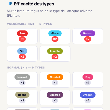
Efficacité des types
Multiplicateurs reçus selon le type de l'attaque adverse
(Plante).
VULNÉRABLE (×2) — 5 TYPES
Feu
Glace
Poison
×2
×2
×2
Vol
Insecte
×2
×2
NORMAL (×1) — 9 TYPES
Normal
Combat
Psy
×1
×1
×1
Roche
Spectre
Dragon
×1
×1
×1