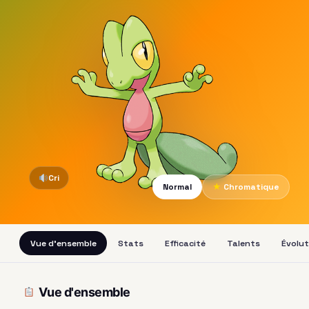
Cri
Normal
★
Chromatique
Vue d'ensemble
Stats
Efficacité
Talents
Évolut
Vue d'ensemble