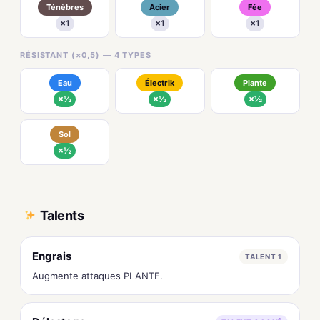
Ténèbres
Acier
Fée
×1
×1
×1
RÉSISTANT (×0,5) — 4 TYPES
Eau
Électrik
Plante
×½
×½
×½
Sol
×½
Talents
Engrais
TALENT 1
Augmente attaques PLANTE.