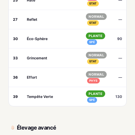
25
Hâte
—
STAT
NORMAL
27
Reflet
—
STAT
PLANTE
30
Éco-Sphère
90
SPÉ
NORMAL
33
Grincement
—
STAT
NORMAL
36
Effort
—
PHYS
PLANTE
39
Tempête Verte
130
SPÉ
Élevage avancé