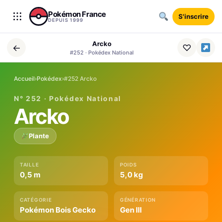
Aller au contenu
Pokémon France
S'inscrire
DEPUIS 1999
Arcko
←
♡
#252 · Pokédex National
Accueil
›
Pokédex
›
#252 Arcko
N° 252 · Pokédex National
Arcko
Plante
TAILLE
POIDS
0,5 m
5,0 kg
CATÉGORIE
GÉNÉRATION
Pokémon Bois Gecko
Gen III