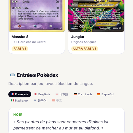
Massko δ
Jungko
EX : Gardiens de Cristal
Origines Antiques
RARE V1
ULTRA RARE V1
Entrées Pokédex
Description par jeu, avec sélection de langue.
Français
English
日本語
Deutsch
Español
Italiano
한국어
中文
NOIR
« Ses plantes de pieds sont couvertes d’épines lui
permettant de marcher au mur et au plafond. »