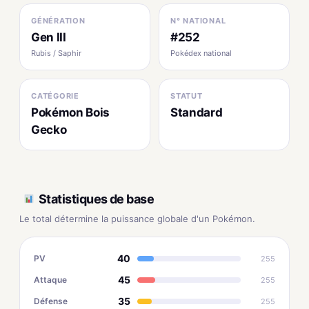
GÉNÉRATION
N° NATIONAL
Gen III
#252
Rubis / Saphir
Pokédex national
CATÉGORIE
STATUT
Pokémon Bois
Standard
Gecko
Statistiques de base
Le total détermine la puissance globale d'un Pokémon.
40
PV
255
45
Attaque
255
35
Défense
255