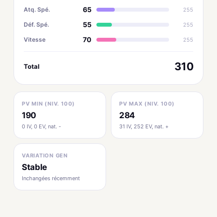
65
Atq. Spé.
255
55
Déf. Spé.
255
70
Vitesse
255
310
Total
PV MIN (NIV. 100)
PV MAX (NIV. 100)
190
284
0 IV, 0 EV, nat. -
31 IV, 252 EV, nat. +
VARIATION GEN
Stable
Inchangées récemment