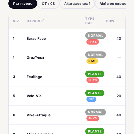
Par niveau
CT / CS
Attaques œuf
Maîtres capacités
TYPE ·
NIV.
CAPACITÉ
POW.
CAT.
NORMAL
1
Écras’Face
40
PHYS
NORMAL
1
Groz’Yeux
—
STAT
PLANTE
3
Feuillage
40
PHYS
PLANTE
5
Vole-Vie
20
SPÉ
NORMAL
6
Vive-Attaque
40
PHYS
PLANTE