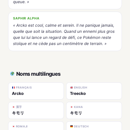
queue. »
SAPHIR ALPHA
« Arcko est cool, calme et serein. Il ne panique jamais,
quelle que soit la situation. Quand un ennemi plus gros
que lui lui lance un regard de défi, ce Pokémon reste
stoïque et ne cède pas un centimètre de terrain. »
Noms multilingues
FRANÇAIS
ENGLISH
Arcko
Treecko
漢字
KANA
キモリ
キモリ
ROMAJI
DEUTSCH