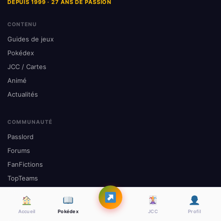
DEPUIS 1999 · 27 ANS DE PASSION
CONTENU
Guides de jeux
Pokédex
JCC / Cartes
Animé
Actualités
COMMUNAUTÉ
Passlord
Forums
FanFictions
TopTeams
Concours
Accueil
Pokédex
JCC
Profil
À PROPOS