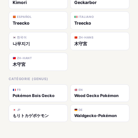
Kimori
Geckarbor
ESPAÑOL
ITALIANO
Treecko
Treecko
한국어
ZH-HANS
나무지기
木守宫
ZH-HANT
木守宮
CATÉGORIE (GENUS)
FR
EN
Pokémon Bois Gecko
Wood Gecko Pokémon
JP
DE
もりトカゲポケモン
Waldgecko-Pokémon