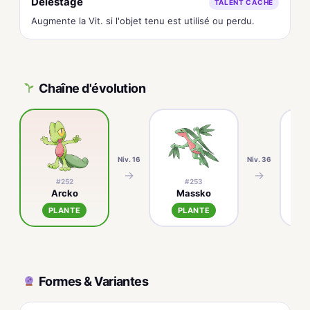
Délestage
TALENT CACHÉ
Augmente la Vit. si l'objet tenu est utilisé ou perdu.
Chaîne d'évolution
Niv. 16
Niv. 36
→
→
#252
#253
Arcko
Massko
PLANTE
PLANTE
Formes & Variantes