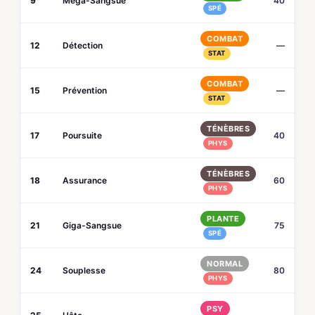
9
Méga-Sangsue
40
SPÉ
COMBAT
12
Détection
—
STAT
COMBAT
15
Prévention
—
STAT
TÉNÈBRES
17
Poursuite
40
PHYS
TÉNÈBRES
18
Assurance
60
PHYS
PLANTE
21
Giga-Sangsue
75
SPÉ
NORMAL
24
Souplesse
80
PHYS
PSY