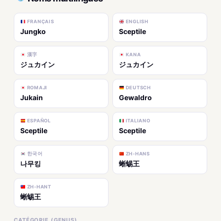
FRANÇAIS
ENGLISH
Jungko
Sceptile
漢字
KANA
ジュカイン
ジュカイン
ROMAJI
DEUTSCH
Jukain
Gewaldro
ESPAÑOL
ITALIANO
Sceptile
Sceptile
한국어
ZH-HANS
나무킹
蜥蜴王
ZH-HANT
蜥蜴王
CATÉGORIE (GENUS)