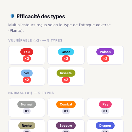
Efficacité des types
Multiplicateurs reçus selon le type de l'attaque adverse
(Plante).
VULNÉRABLE (×2) — 5 TYPES
Feu
Glace
Poison
×2
×2
×2
Vol
Insecte
×2
×2
NORMAL (×1) — 9 TYPES
Normal
Combat
Psy
×1
×1
×1
Roche
Spectre
Dragon