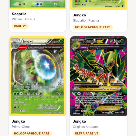
Sceptile
Jungko
Platine : Arceus
Glaciation Plasma
RARE V1
HOLOGRAPHIQUE RARE
Jungko
Jungko
Primo-Choc
Origines Antiques
HOLOGRAPHIQUE RARE
ULTRA RARE V1