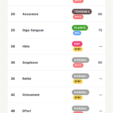
PHYS
TÉNÈBRES
20
Assurance
60
PHYS
PLANTE
25
Giga-Sangsue
75
SPÉ
PSY
28
Hâte
—
STAT
NORMAL
30
Souplesse
80
PHYS
NORMAL
35
Reflet
—
STAT
NORMAL
42
Grincement
—
STAT
NORMAL
49
Effort
—