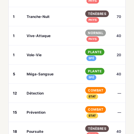
PHYS
TÉNÈBRES
1
Tranche-Nuit
70
PHYS
NORMAL
1
Vive-Attaque
40
PHYS
PLANTE
1
Vole-Vie
20
SPÉ
PLANTE
5
Méga-Sangsue
40
SPÉ
COMBAT
12
Détection
—
STAT
COMBAT
15
Prévention
—
STAT
TÉNÈBRES
18
Poursuite
40