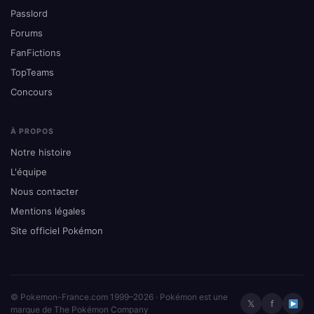
Passlord
Forums
FanFictions
TopTeams
Concours
À PROPOS
Notre histoire
L'équipe
Nous contacter
Mentions légales
Site officiel Pokémon
© Pokemon-France.com 1999–2026 · Pokémon est une
𝕏
f
marque de The Pokémon Company