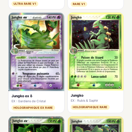
ULTRA RARE V1
RARE V1
Jungko
Jungko ex δ
EX : Rubis & Saphir
EX : Gardiens de Cristal
HOLOGRAPHIQUE RARE
HOLOGRAPHIQUE EX RARE