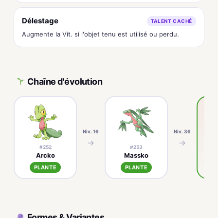
Délestage
TALENT CACHÉ
Augmente la Vit. si l'objet tenu est utilisé ou perdu.
Chaîne d'évolution
Niv. 16
Niv. 36
→
→
#252
#253
Arcko
Massko
PLANTE
PLANTE
Formes & Variantes