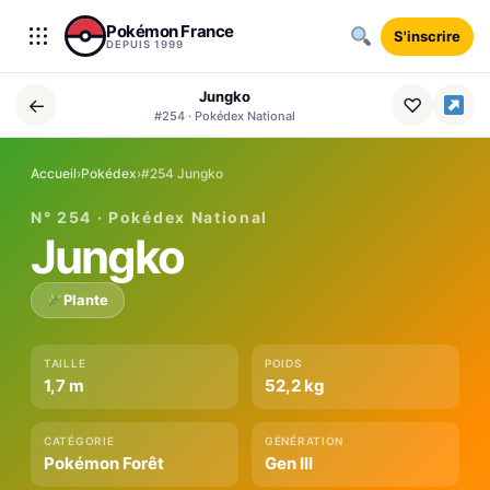
Aller au contenu
Pokémon France
S'inscrire
DEPUIS 1999
Jungko
←
♡
#254 · Pokédex National
Accueil
›
Pokédex
›
#254 Jungko
N° 254 · Pokédex National
Jungko
Plante
TAILLE
POIDS
1,7 m
52,2 kg
CATÉGORIE
GÉNÉRATION
Pokémon Forêt
Gen III