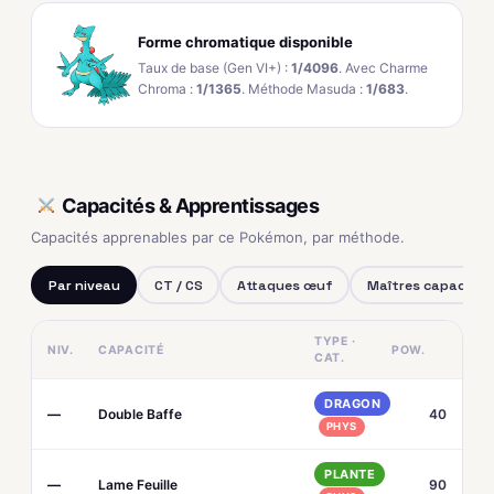
Forme chromatique disponible
Taux de base (Gen VI+) :
1/4096
. Avec Charme
Chroma :
1/1365
. Méthode Masuda :
1/683
.
Capacités & Apprentissages
Capacités apprenables par ce Pokémon, par méthode.
Par niveau
CT / CS
Attaques œuf
Maîtres capacités
TYPE ·
NIV.
CAPACITÉ
POW.
CAT.
DRAGON
—
Double Baffe
40
PHYS
PLANTE
—
Lame Feuille
90