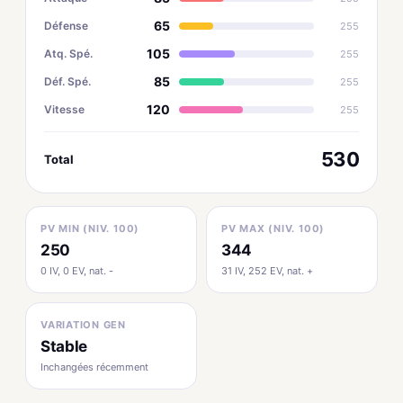
65
Défense
255
105
Atq. Spé.
255
85
Déf. Spé.
255
120
Vitesse
255
530
Total
PV MIN (NIV. 100)
PV MAX (NIV. 100)
250
344
0 IV, 0 EV, nat. -
31 IV, 252 EV, nat. +
VARIATION GEN
Stable
Inchangées récemment