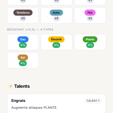
×1
×1
×1
Ténèbres
Acier
Fée
×1
×1
×1
RÉSISTANT (×0,5) — 4 TYPES
Eau
Électrik
Plante
×½
×½
×½
Sol
×½
Talents
Engrais
TALENT 1
Augmente attaques PLANTE.