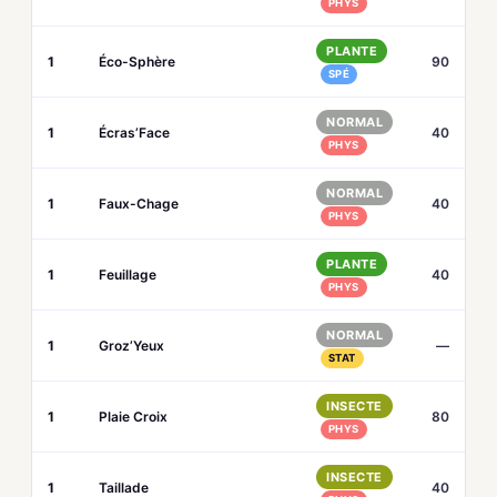
PHYS
PLANTE
1
Éco-Sphère
90
SPÉ
NORMAL
1
Écras’Face
40
PHYS
NORMAL
1
Faux-Chage
40
PHYS
PLANTE
1
Feuillage
40
PHYS
NORMAL
1
Groz’Yeux
—
STAT
INSECTE
1
Plaie Croix
80
PHYS
INSECTE
1
Taillade
40