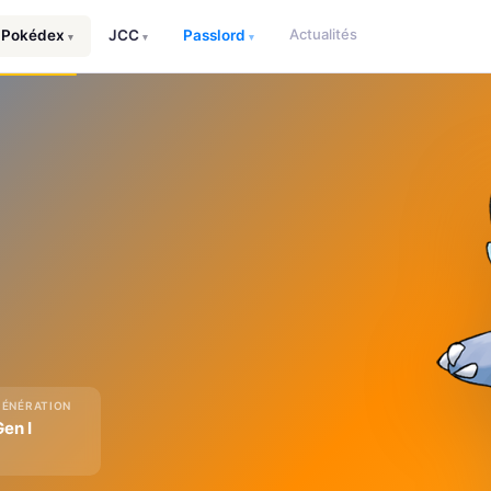
Actualités
Pokédex
JCC
Passlord
▾
▾
▾
GÉNÉRATION
Gen I