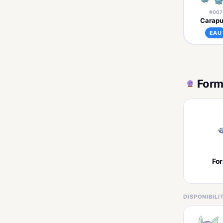
#007
Carap
EAU
Form
Fo
DISPONIBIL