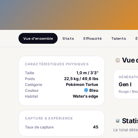
Vue d'ensemble
Stats
Efficacité
Talents
É
Vue 
CARACTÉRISTIQUES PHYSIQUES
1,0 m / 3'3"
Taille
GÉNÉRATI
22,5 kg / 49,6 lbs
Poids
Gen I
Pokémon Tortue
Catégorie
Bleu
Couleur
Rouge / Bleu
Water's edge
Habitat
CAPTURE & EXPÉRIENCE
Stati
45
Taux de capture
Le total dét