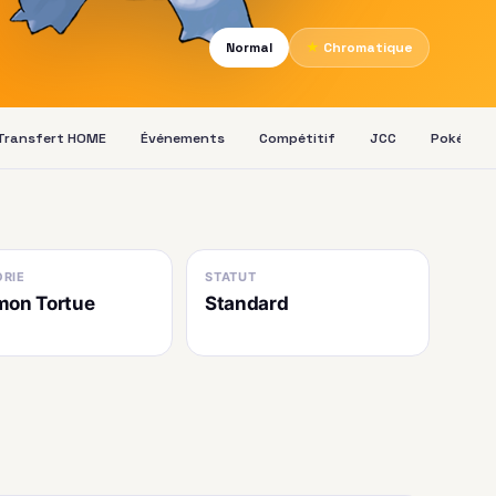
Normal
★
Chromatique
Transfert HOME
Événements
Compétitif
JCC
Pokédex
RIE
STATUT
mon Tortue
Standard