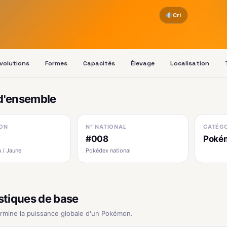
Cri
volutions
Formes
Capacités
Élevage
Localisation
d'ensemble
ON
N° NATIONAL
CATÉGO
#008
Poké
 / Jaune
Pokédex national
stiques de base
ermine la puissance globale d'un Pokémon.