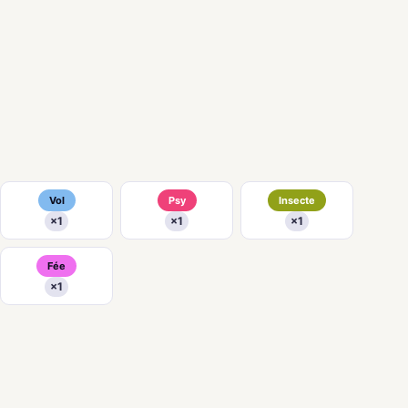
Vol
Psy
Insecte
×1
×1
×1
Fée
×1