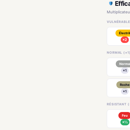
Effic
Multiplicate
VULNÉRABLE
Électri
×2
NORMAL (×1
Norma
×1
Roche
×1
RÉSISTANT (
Feu
×½