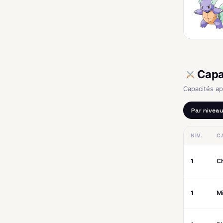
Capa
Capacités a
Par nivea
NIV.
C
1
C
1
M