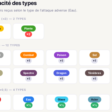
acité des types
urs reçus selon le type de l'attaque adverse (Eau).
 (×2) — 2 TYPES
k
Plante
×2
) — 12 TYPES
l
Combat
Poison
Sol
×1
×1
×1
Spectre
Dragon
Ténèbres
×1
×1
×1
×0,5) — 4 TYPES
Eau
Glace
Acier
×½
×½
×½