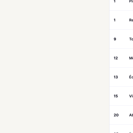
1
Pi
1
Re
9
T
12
M
13
É
15
V
20
Ab