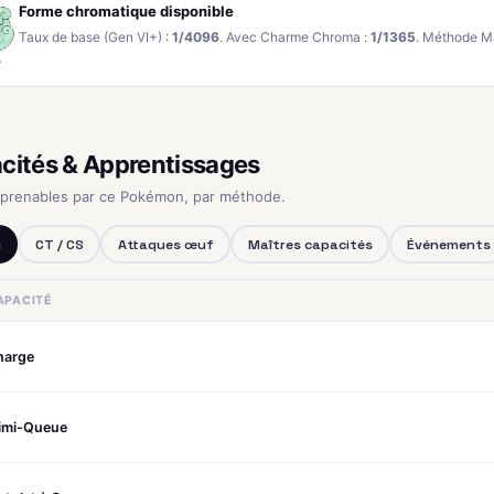
Forme chromatique disponible
Taux de base (Gen VI+) :
1/4096
. Avec Charme Chroma :
1/1365
. Méthode M
cités & Apprentissages
pprenables par ce Pokémon, par méthode.
u
CT / CS
Attaques œuf
Maîtres capacités
Événements
APACITÉ
harge
imi-Queue