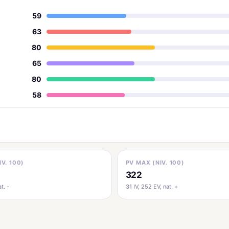
59
63
80
65
80
58
IV. 100)
PV MAX (NIV. 100)
322
t. -
31 IV, 252 EV, nat. +