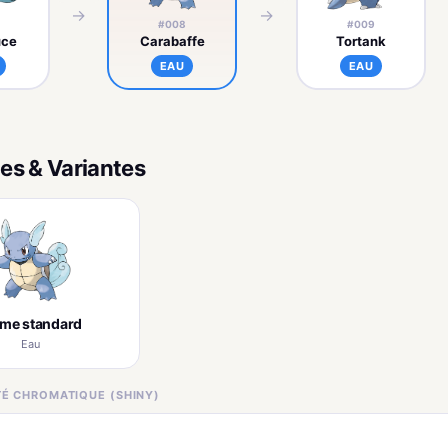
→
→
#008
#009
uce
Carabaffe
Tortank
EAU
EAU
es & Variantes
rme standard
Eau
ITÉ CHROMATIQUE (SHINY)