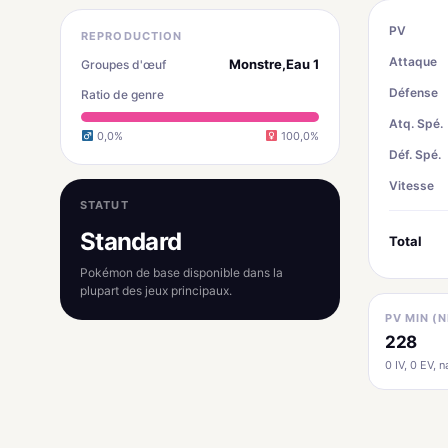
PV
REPRODUCTION
Attaque
Monstre,Eau 1
Groupes d'œuf
Défense
Ratio de genre
Atq. Spé.
0,0%
100,0%
Déf. Spé.
Vitesse
STATUT
Standard
Total
Pokémon de base disponible dans la
plupart des jeux principaux.
PV MIN (N
228
0 IV, 0 EV, na