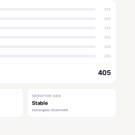
255
255
255
255
255
255
405
VARIATION GEN
Stable
Inchangées récemment