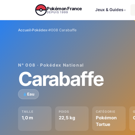
Aller au contenu
Pokémon France
Jeux & Guides
▾
DEPUIS 1999
Accueil
›
Pokédex
›
#008 Carabaffe
N° 008 · Pokédex National
Carabaffe
Eau
TAILLE
POIDS
CATÉGORIE
1,0 m
22,5 kg
Pokémon
Tortue