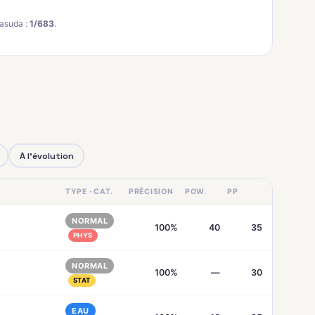
asuda :
1/683
.
À l'évolution
TYPE · CAT.
PRÉCISION
POW.
PP
NORMAL
100%
40
35
PHYS
NORMAL
100%
—
30
STAT
EAU