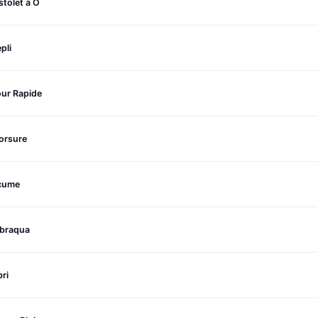
stolet à O
pli
our Rapide
orsure
cume
ibraqua
ri