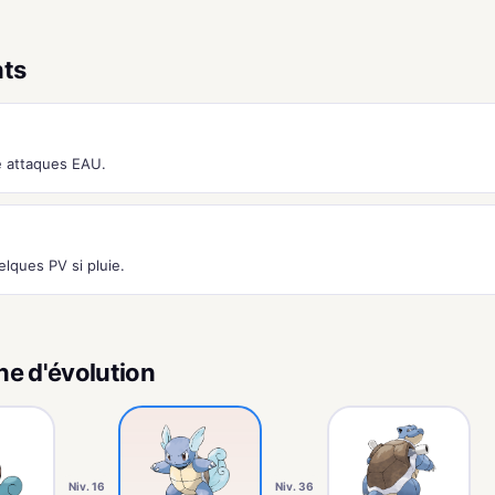
nts
 attaques EAU.
lques PV si pluie.
ne d'évolution
Niv. 16
Niv. 36