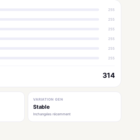
255
255
255
255
255
255
314
VARIATION GEN
Stable
Inchangées récemment