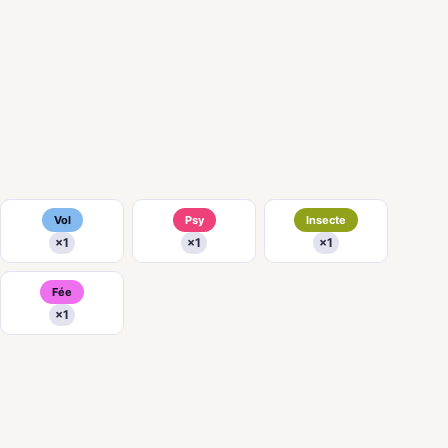
Vol
Psy
Insecte
×1
×1
×1
Fée
×1