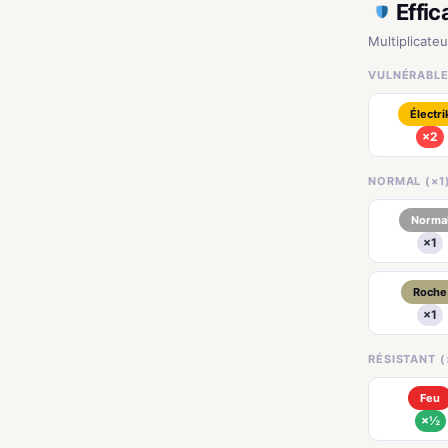
Effic
Multiplicate
VULNÉRABLE
Électri
×2
NORMAL (×1
Norma
×1
Roche
×1
RÉSISTANT (
Feu
×½