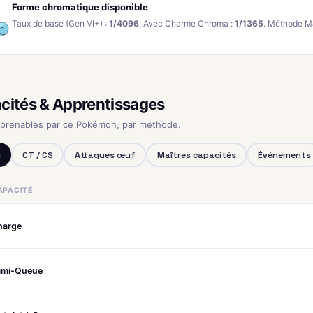
Forme chromatique disponible
Taux de base (Gen VI+) :
1/4096
. Avec Charme Chroma :
1/1365
. Méthode M
cités & Apprentissages
pprenables par ce Pokémon, par méthode.
u
CT / CS
Attaques œuf
Maîtres capacités
Événements
APACITÉ
harge
imi-Queue