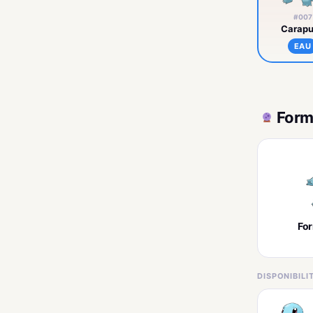
#007
Carap
EAU
Form
Fo
DISPONIBIL