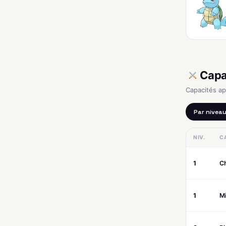
Capa
Capacités a
Par nivea
NIV.
C
1
C
1
M