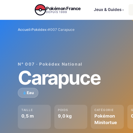
Aller au contenu
Pokémon France
Jeux & Guides
▾
DEPUIS 1999
Accueil
›
Pokédex
›
#007 Carapuce
N° 007 · Pokédex National
Carapuce
Eau
TAILLE
POIDS
CATÉGORIE
0,5 m
9,0 kg
Pokémon
Minitortue