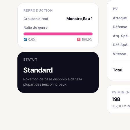
PV
REPRODUCTION
Attaque
Monstre,Eau 1
Groupes d'œuf
Défense
Ratio de genre
Atq. Spé.
0,0%
100,0%
Déf. Spé.
Vitesse
STATUT
Standard
Total
Pokémon de base disponible dans la
plupart des jeux principaux.
PV MIN (N
198
0 IV, 0 EV, na