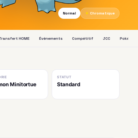
Normal
★
Chromatique
Transfert HOME
Événements
Compétitif
JCC
Pokédex
RIE
STATUT
on Minitortue
Standard