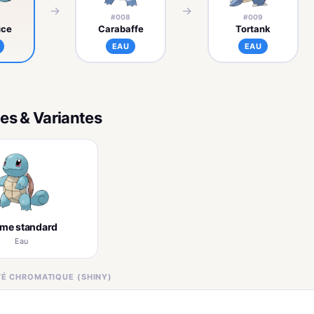
→
→
#008
#009
uce
Carabaffe
Tortank
EAU
EAU
es & Variantes
rme standard
Eau
ITÉ CHROMATIQUE (SHINY)