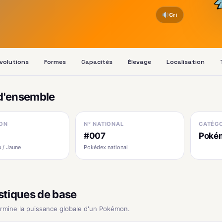
Cri
volutions
Formes
Capacités
Élevage
Localisation
d'ensemble
ON
N° NATIONAL
CATÉGO
#007
Pokém
 / Jaune
Pokédex national
stiques de base
ermine la puissance globale d'un Pokémon.