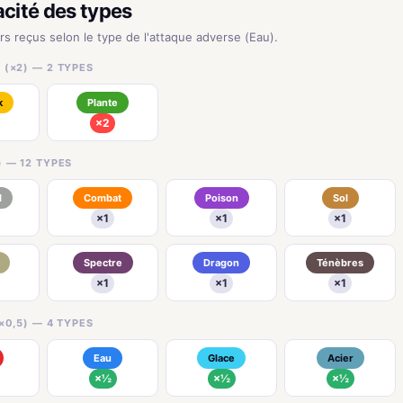
acité des types
urs reçus selon le type de l'attaque adverse (Eau).
 (×2) — 2 TYPES
k
Plante
×2
) — 12 TYPES
l
Combat
Poison
Sol
×1
×1
×1
Spectre
Dragon
Ténèbres
×1
×1
×1
×0,5) — 4 TYPES
Eau
Glace
Acier
×½
×½
×½