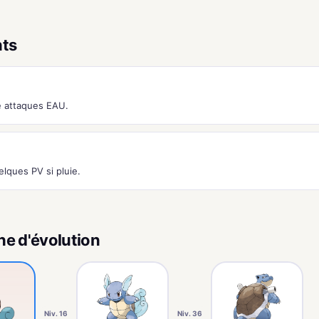
nts
 attaques EAU.
lques PV si pluie.
ne d'évolution
Niv. 16
Niv. 36