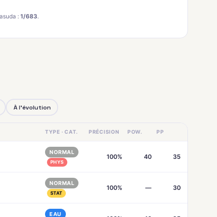
asuda :
1/683
.
À l'évolution
TYPE · CAT.
PRÉCISION
POW.
PP
NORMAL
100%
40
35
PHYS
NORMAL
100%
—
30
STAT
EAU