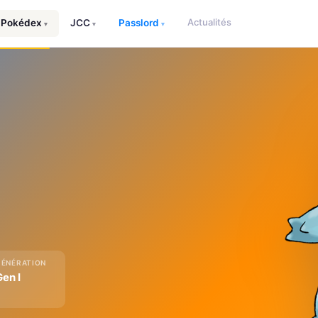
Actualités
Pokédex
JCC
Passlord
▾
▾
▾
GÉNÉRATION
Gen I