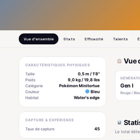
Vue d'ensemble
Stats
Efficacité
Talents
É
Vue 
CARACTÉRISTIQUES PHYSIQUES
0,5 m / 1'8"
Taille
GÉNÉRATI
9,0 kg / 19,8 lbs
Poids
Gen I
Pokémon Minitortue
Catégorie
Bleu
Couleur
Rouge / Bleu
Water's edge
Habitat
CAPTURE & EXPÉRIENCE
Stati
45
Taux de capture
Le total dét