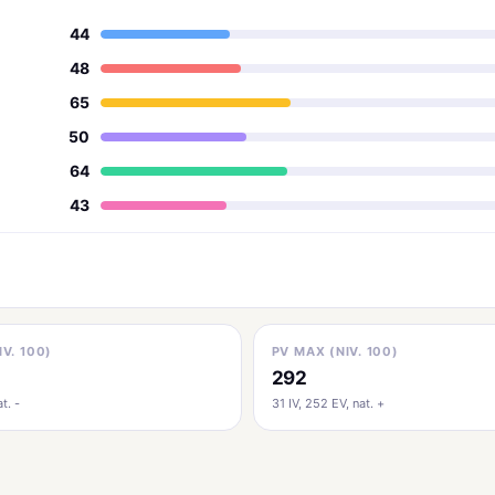
44
48
65
50
64
43
IV. 100)
PV MAX (NIV. 100)
292
t. -
31 IV, 252 EV, nat. +