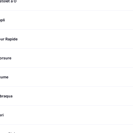
stolet à O
pli
our Rapide
orsure
cume
ibraqua
ri