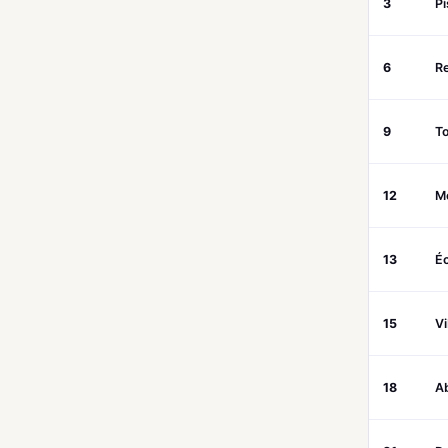
3
Pi
6
Re
9
T
12
M
13
É
15
V
18
Ab