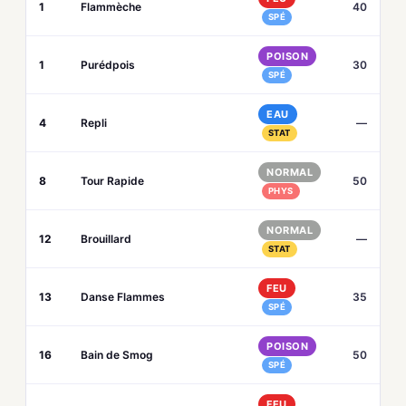
1
Flammèche
40
SPÉ
POISON
1
Purédpois
30
SPÉ
EAU
4
Repli
—
STAT
NORMAL
8
Tour Rapide
50
PHYS
NORMAL
12
Brouillard
—
STAT
FEU
13
Danse Flammes
35
SPÉ
POISON
16
Bain de Smog
50
SPÉ
FEU