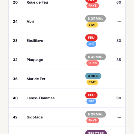
20
Roue de Feu
60
PHYS
NORMAL
24
Abri
—
STAT
FEU
28
Ébullilave
80
SPÉ
NORMAL
32
Plaquage
85
PHYS
ACIER
36
Mur de Fer
—
STAT
FEU
40
Lance-Flammes
90
SPÉ
NORMAL
42
Gigotage
—
PHYS
SPECTRE