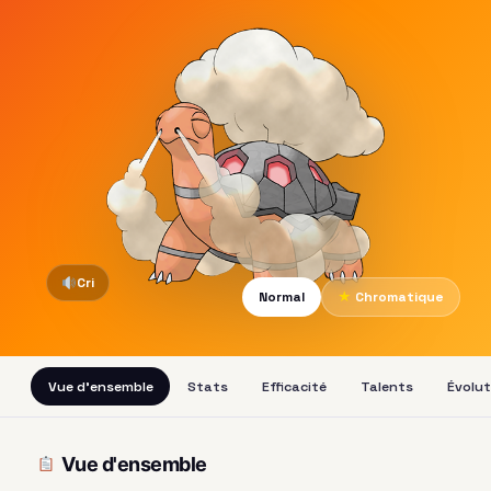
Cri
Normal
★
Chromatique
Vue d'ensemble
Stats
Efficacité
Talents
Évolut
Vue d'ensemble