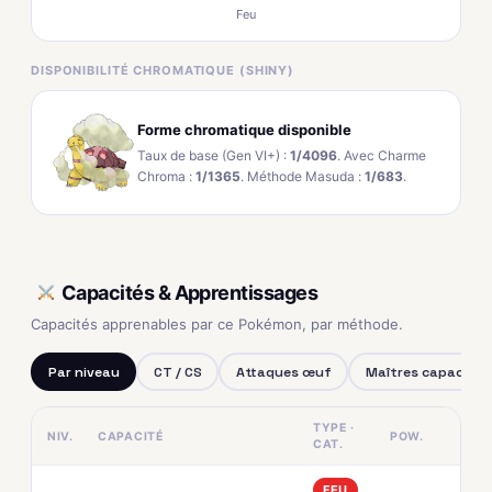
Feu
DISPONIBILITÉ CHROMATIQUE (SHINY)
Forme chromatique disponible
Taux de base (Gen VI+) :
1/4096
. Avec Charme
Chroma :
1/1365
. Méthode Masuda :
1/683
.
Capacités & Apprentissages
Capacités apprenables par ce Pokémon, par méthode.
Par niveau
CT / CS
Attaques œuf
Maîtres capacités
TYPE ·
NIV.
CAPACITÉ
POW.
CAT.
FEU