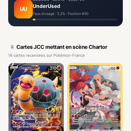
UnderUsed
UU
Taux d'usage : 3,2% · Position #50
Cartes JCC mettant en scène Chartor
19 cartes recensées sur Pokémon-France