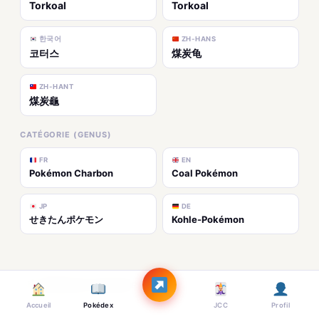
Torkoal
Torkoal
한국어
ZH-HANS
코터스
煤炭龟
ZH-HANT
煤炭龜
CATÉGORIE (GENUS)
FR
EN
Pokémon Charbon
Coal Pokémon
JP
DE
せきたんポケモン
Kohle-Pokémon
Médias & Galerie
Accueil
Pokédex
JCC
Profil