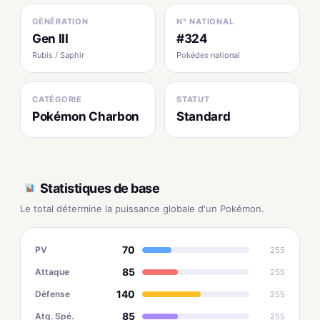
GÉNÉRATION
N° NATIONAL
Gen III
#324
Rubis / Saphir
Pokédex national
CATÉGORIE
STATUT
Pokémon Charbon
Standard
Statistiques de base
Le total détermine la puissance globale d'un Pokémon.
70
PV
255
85
Attaque
255
140
Défense
255
85
Atq. Spé.
255