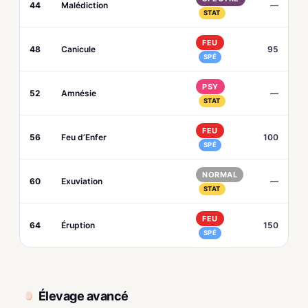
44
Malédiction
—
STAT
FEU
48
Canicule
95
SPÉ
PSY
52
Amnésie
—
STAT
FEU
56
Feu d’Enfer
100
SPÉ
NORMAL
60
Exuviation
—
STAT
FEU
64
Éruption
150
SPÉ
Élevage avancé