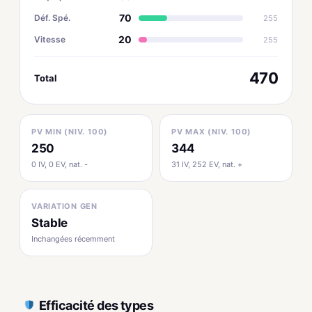
70
Déf. Spé.
255
20
Vitesse
255
470
Total
PV MIN (NIV. 100)
PV MAX (NIV. 100)
250
344
0 IV, 0 EV, nat. -
31 IV, 252 EV, nat. +
VARIATION GEN
Stable
Inchangées récemment
Efficacité des types