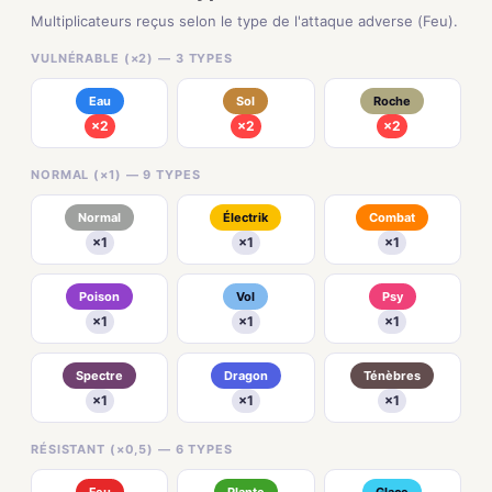
Multiplicateurs reçus selon le type de l'attaque adverse (Feu).
VULNÉRABLE (×2) — 3 TYPES
Eau
Sol
Roche
×2
×2
×2
NORMAL (×1) — 9 TYPES
Normal
Électrik
Combat
×1
×1
×1
Poison
Vol
Psy
×1
×1
×1
Spectre
Dragon
Ténèbres
×1
×1
×1
RÉSISTANT (×0,5) — 6 TYPES