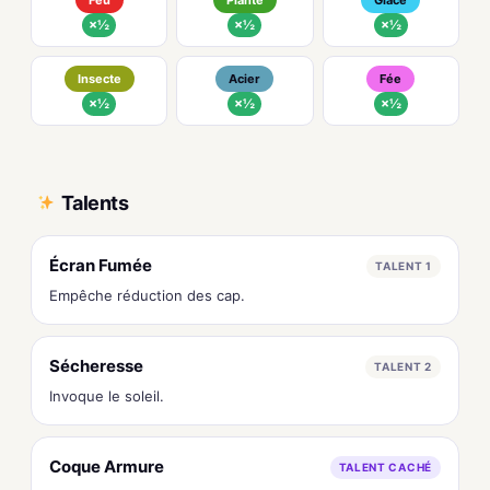
Feu
Plante
Glace
×½
×½
×½
Insecte
Acier
Fée
×½
×½
×½
Talents
Écran Fumée
TALENT 1
Empêche réduction des cap.
Sécheresse
TALENT 2
Invoque le soleil.
Coque Armure
TALENT CACHÉ