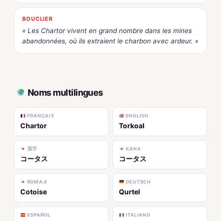
BOUCLIER
« Les Chartor vivent en grand nombre dans les mines
abandonnées, où ils extraient le charbon avec ardeur. »
Noms multilingues
FRANÇAIS
ENGLISH
Chartor
Torkoal
漢字
KANA
コータス
コータス
ROMAJI
DEUTSCH
Cotoise
Qurtel
ESPAÑOL
ITALIANO