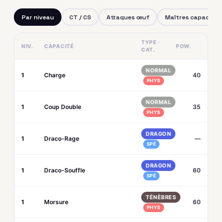
Par niveau
CT / CS
Attaques œuf
Maîtres capacités
TYPE ·
NIV.
CAPACITÉ
POW.
CAT.
NORMAL
1
Charge
40
PHYS
NORMAL
1
Coup Double
35
PHYS
DRAGON
1
Draco-Rage
—
SPÉ
DRAGON
1
Draco-Souffle
60
SPÉ
TÉNÈBRES
1
Morsure
60
PHYS