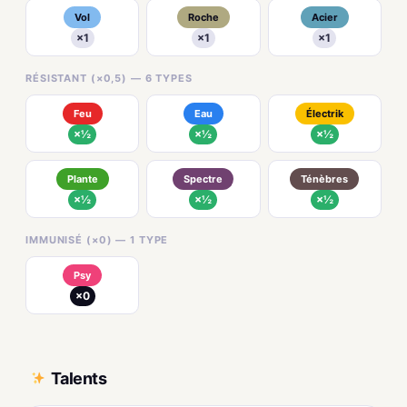
Vol
Roche
Acier
×1
×1
×1
RÉSISTANT (×0,5) — 6 TYPES
Feu
Eau
Électrik
×½
×½
×½
Plante
Spectre
Ténèbres
×½
×½
×½
IMMUNISÉ (×0) — 1 TYPE
Psy
×0
Talents