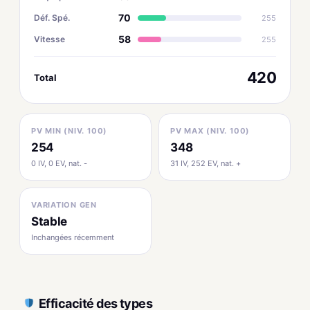
70
Déf. Spé.
255
58
Vitesse
255
420
Total
PV MIN (NIV. 100)
PV MAX (NIV. 100)
254
348
0 IV, 0 EV, nat. -
31 IV, 252 EV, nat. +
VARIATION GEN
Stable
Inchangées récemment
Efficacité des types