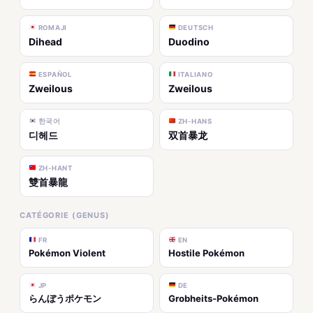
ROMAJI
DEUTSCH
Dihead
Duodino
ESPAÑOL
ITALIANO
Zweilous
Zweilous
한국어
ZH-HANS
디헤드
双首暴龙
ZH-HANT
雙首暴龍
CATÉGORIE (GENUS)
FR
EN
Pokémon Violent
Hostile Pokémon
JP
DE
らんぼうポケモン
Grobheits-Pokémon