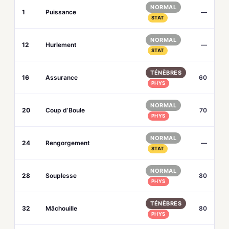
NORMAL
1
Puissance
—
STAT
NORMAL
12
Hurlement
—
STAT
TÉNÈBRES
16
Assurance
60
PHYS
NORMAL
20
Coup d’Boule
70
PHYS
NORMAL
24
Rengorgement
—
STAT
NORMAL
28
Souplesse
80
PHYS
TÉNÈBRES
32
Mâchouille
80
PHYS