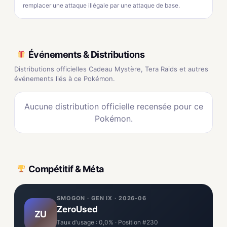
remplacer une attaque illégale par une attaque de base.
Événements & Distributions
Distributions officielles Cadeau Mystère, Tera Raids et autres
événements liés à ce Pokémon.
Aucune distribution officielle recensée pour ce
Pokémon.
Compétitif & Méta
SMOGON · GEN IX · 2026-06
ZeroUsed
ZU
Taux d'usage : 0,0% · Position #230