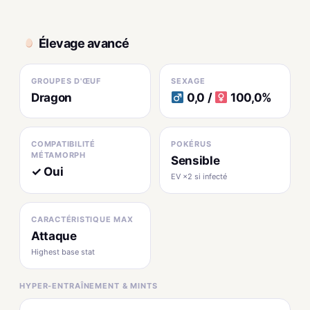
Élevage avancé
GROUPES D'ŒUF
SEXAGE
Dragon
0,0 /
100,0%
COMPATIBILITÉ
POKÉRUS
MÉTAMORPH
Sensible
✓ Oui
EV ×2 si infecté
CARACTÉRISTIQUE MAX
Attaque
Highest base stat
HYPER-ENTRAÎNEMENT & MINTS