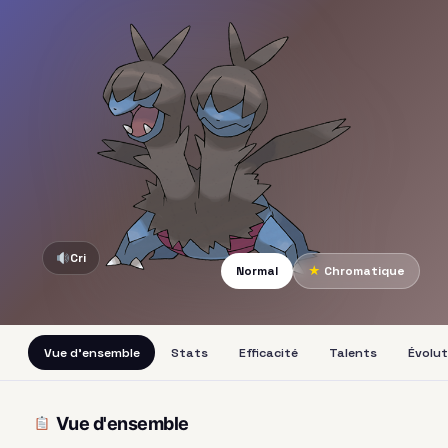
Cri
Normal
★
Chromatique
Vue d'ensemble
Stats
Efficacité
Talents
Évolut
Vue d'ensemble