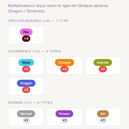
Multiplicateurs reçus selon le type de l'attaque adverse
(Dragon / Ténèbres).
TRÈS VULNÉRABLE (×4) — 1 TYPE
Fée
×4
VULNÉRABLE (×2) — 4 TYPES
Glace
Combat
Insecte
×2
×2
×2
Dragon
×2
NORMAL (×1) — 6 TYPES
Normal
Poison
Sol
×1
×1
×1