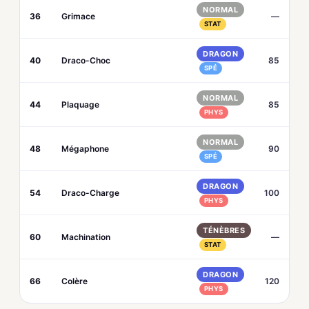
NORMAL
36
Grimace
—
STAT
DRAGON
40
Draco-Choc
85
SPÉ
NORMAL
44
Plaquage
85
PHYS
NORMAL
48
Mégaphone
90
SPÉ
DRAGON
54
Draco-Charge
100
PHYS
TÉNÈBRES
60
Machination
—
STAT
DRAGON
66
Colère
120
PHYS