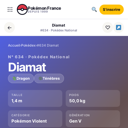
Aller au contenu
Pokémon France
S'inscrire
DEPUIS 1999
Diamat
←
♡
#634 · Pokédex National
Accueil
›
Pokédex
›
#634 Diamat
N° 634 · Pokédex National
Diamat
Dragon
Ténèbres
TAILLE
POIDS
1,4 m
50,0 kg
CATÉGORIE
GÉNÉRATION
Pokémon Violent
Gen V