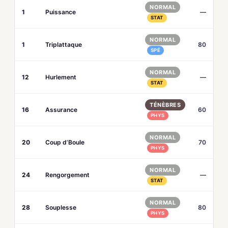
NORMAL
1
Puissance
—
STAT
NORMAL
1
Triplattaque
80
SPÉ
NORMAL
12
Hurlement
—
STAT
TÉNÈBRES
16
Assurance
60
PHYS
NORMAL
20
Coup d’Boule
70
PHYS
NORMAL
24
Rengorgement
—
STAT
NORMAL
28
Souplesse
80
PHYS