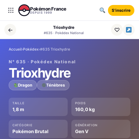
Aller au contenu
Pokémon France
S'inscrire
DEPUIS 1999
Trioxhydre
←
♡
#635 · Pokédex National
Accueil
›
Pokédex
›
#635 Trioxhydre
N° 635 · Pokédex National
Trioxhydre
Dragon
Ténèbres
TAILLE
POIDS
1,8 m
160,0 kg
CATÉGORIE
GÉNÉRATION
Pokémon Brutal
Gen V