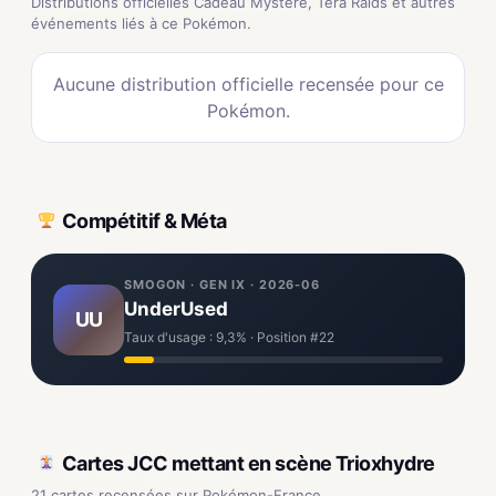
Distributions officielles Cadeau Mystère, Tera Raids et autres
événements liés à ce Pokémon.
Aucune distribution officielle recensée pour ce
Pokémon.
Compétitif & Méta
SMOGON · GEN IX · 2026-06
UnderUsed
UU
Taux d'usage : 9,3% · Position #22
Cartes JCC mettant en scène Trioxhydre
21 cartes recensées sur Pokémon-France