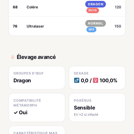
DRAGON
68
Colère
120
PHYS
NORMAL
76
Ultralaser
150
SPÉ
Élevage avancé
GROUPES D'ŒUF
SEXAGE
Dragon
0,0 /
100,0%
COMPATIBILITÉ
POKÉRUS
MÉTAMORPH
Sensible
✓ Oui
EV ×2 si infecté
CARACTÉRISTIQUE MAX