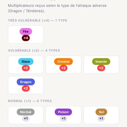
Multiplicateurs reçus selon le type de l'attaque adverse
(Dragon / Ténèbres).
TRÈS VULNÉRABLE (×4) — 1 TYPE
Fée
×4
VULNÉRABLE (×2) — 4 TYPES
Glace
Combat
Insecte
×2
×2
×2
Dragon
×2
NORMAL (×1) — 6 TYPES
Normal
Poison
Sol
×1
×1
×1