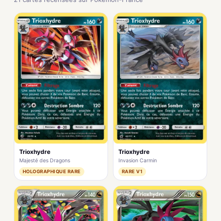
Trioxhydre
Trioxhydre
Majesté des Dragons
Invasion Carmin
HOLOGRAPHIQUE RARE
RARE V1