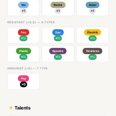
Vol
Roche
Acier
×1
×1
×1
RÉSISTANT (×0,5) — 6 TYPES
Feu
Eau
Électrik
×½
×½
×½
Plante
Spectre
Ténèbres
×½
×½
×½
IMMUNISÉ (×0) — 1 TYPE
Psy
×0
Talents