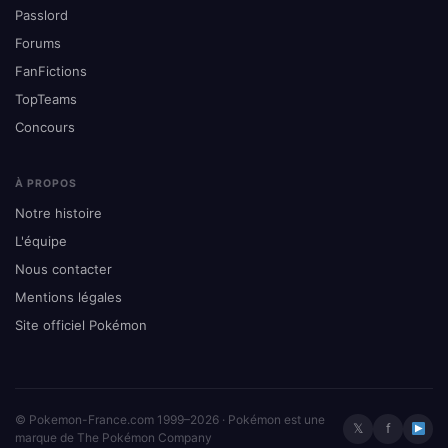
Passlord
Forums
FanFictions
TopTeams
Concours
À PROPOS
Notre histoire
L'équipe
Nous contacter
Mentions légales
Site officiel Pokémon
© Pokemon-France.com 1999–2026 · Pokémon est une
𝕏
f
marque de The Pokémon Company