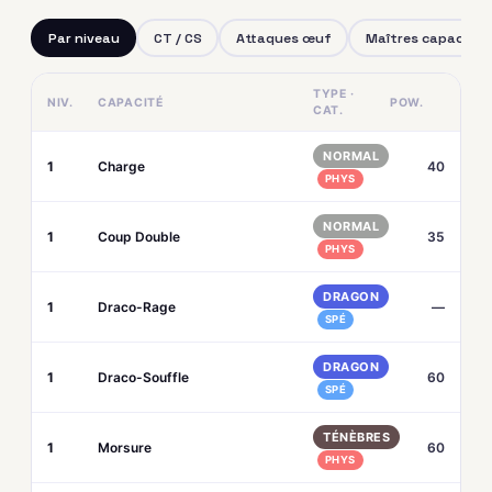
Par niveau
CT / CS
Attaques œuf
Maîtres capacités
TYPE ·
NIV.
CAPACITÉ
POW.
CAT.
NORMAL
1
Charge
40
PHYS
NORMAL
1
Coup Double
35
PHYS
DRAGON
1
Draco-Rage
—
SPÉ
DRAGON
1
Draco-Souffle
60
SPÉ
TÉNÈBRES
1
Morsure
60
PHYS