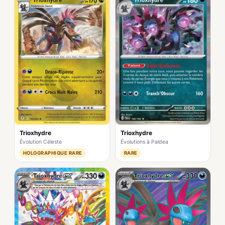
Trioxhydre
Trioxhydre
Évolutions à Paldea
Évolution Céleste
RARE
HOLOGRAPHIQUE RARE