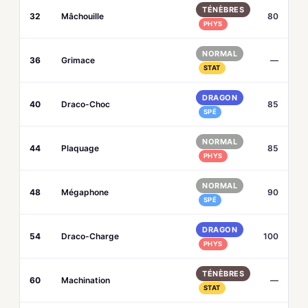
TÉNÈBRES
32
Mâchouille
80
PHYS
NORMAL
36
Grimace
—
STAT
DRAGON
40
Draco-Choc
85
SPÉ
NORMAL
44
Plaquage
85
PHYS
NORMAL
48
Mégaphone
90
SPÉ
DRAGON
54
Draco-Charge
100
PHYS
TÉNÈBRES
60
Machination
—
STAT