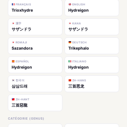
FRANÇAIS
ENGLISH
Trioxhydre
Hydreigon
漢字
KANA
サザンドラ
サザンドラ
ROMAJI
DEUTSCH
Sazandora
Trikephalo
ESPAÑOL
ITALIANO
Hydreigon
Hydreigon
한국어
ZH-HANS
삼삼드래
三首恶龙
ZH-HANT
三首惡龍
CATÉGORIE (GENUS)