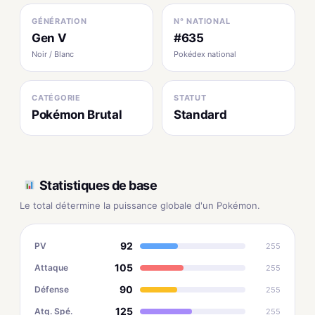
GÉNÉRATION
N° NATIONAL
Gen V
#635
Noir / Blanc
Pokédex national
CATÉGORIE
STATUT
Pokémon Brutal
Standard
Statistiques de base
Le total détermine la puissance globale d'un Pokémon.
92
PV
255
105
Attaque
255
90
Défense
255
125
Atq. Spé.
255