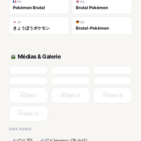
FR
EN
Pokémon Brutal
Brutal Pokémon
JP
DE
きょうぼうポケモン
Brutal-Pokémon
Médias & Galerie
CRIS AUDIO
Cri 3D
Cri legacy (8-bit)