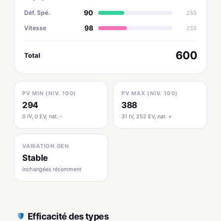
90
Déf. Spé.
255
98
Vitesse
255
600
Total
PV MIN (NIV. 100)
PV MAX (NIV. 100)
294
388
0 IV, 0 EV, nat. -
31 IV, 252 EV, nat. +
VARIATION GEN
Stable
Inchangées récemment
Efficacité des types