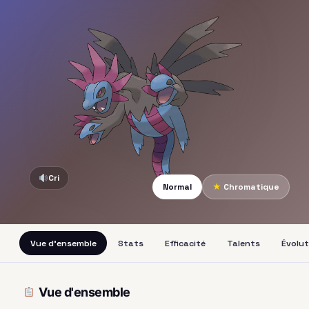
Cri
Normal
★
Chromatique
Vue d'ensemble
Stats
Efficacité
Talents
Évolut
Vue d'ensemble