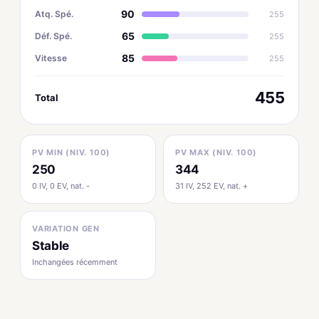
90
Atq. Spé.
255
65
Déf. Spé.
255
85
Vitesse
255
455
Total
PV MIN (NIV. 100)
PV MAX (NIV. 100)
250
344
0 IV, 0 EV, nat. -
31 IV, 252 EV, nat. +
VARIATION GEN
Stable
Inchangées récemment