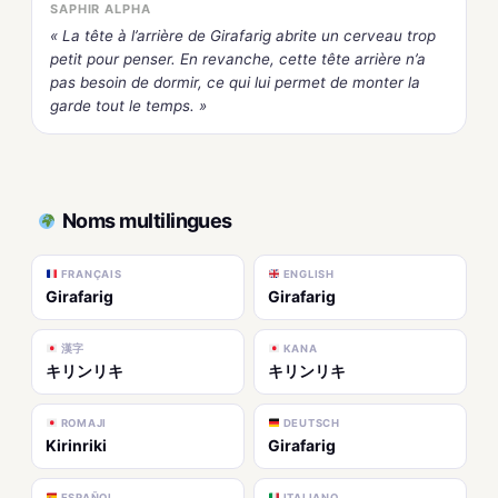
SAPHIR ALPHA
« La tête à l’arrière de Girafarig abrite un cerveau trop
petit pour penser. En revanche, cette tête arrière n’a
pas besoin de dormir, ce qui lui permet de monter la
garde tout le temps. »
Noms multilingues
FRANÇAIS
ENGLISH
Girafarig
Girafarig
漢字
KANA
キリンリキ
キリンリキ
ROMAJI
DEUTSCH
Kirinriki
Girafarig
ESPAÑOL
ITALIANO