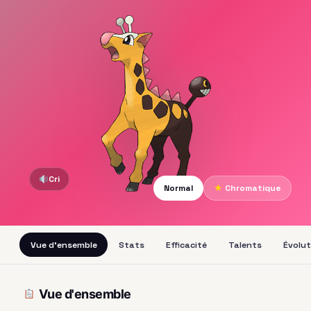
Cri
Normal
★
Chromatique
Vue d'ensemble
Stats
Efficacité
Talents
Évolut
Vue d'ensemble