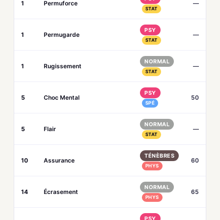
1
Permuforce
—
STAT
PSY
1
Permugarde
—
STAT
NORMAL
1
Rugissement
—
STAT
PSY
5
Choc Mental
50
SPÉ
NORMAL
5
Flair
—
STAT
TÉNÈBRES
10
Assurance
60
PHYS
NORMAL
14
Écrasement
65
PHYS
PSY