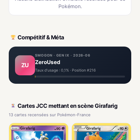
Pokémon.
Compétitif & Méta
SMOGON · GEN IX · 2026-06
ZeroUsed
ZU
Taux d'usage : 0,1% · Position #216
Cartes JCC mettant en scène Girafarig
13 cartes recensées sur Pokémon-France