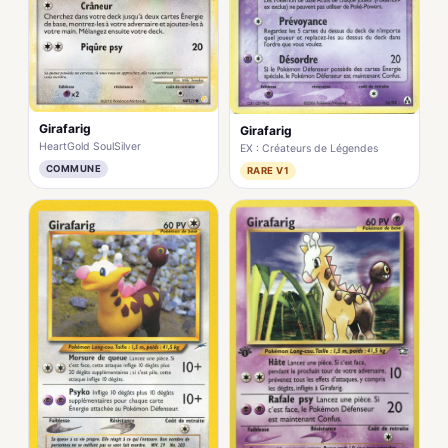
Girafarig
Girafarig
HeartGold SoulSilver
EX : Créateurs de Légendes
COMMUNE
RARE V1