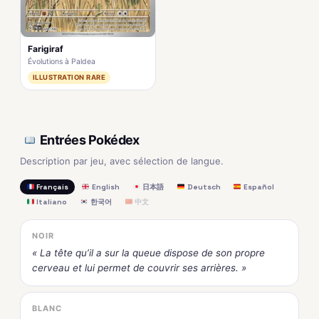
Farigiraf
Évolutions à Paldea
ILLUSTRATION RARE
Entrées Pokédex
Description par jeu, avec sélection de langue.
Français
English
日本語
Deutsch
Español
Italiano
한국어
中文
NOIR
« La tête qu’il a sur la queue dispose de son propre
cerveau et lui permet de couvrir ses arrières. »
BLANC