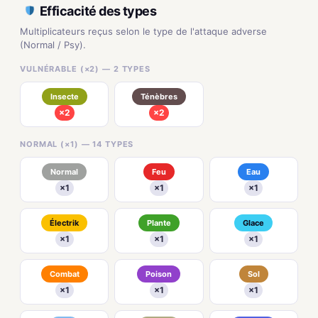
Efficacité des types
Multiplicateurs reçus selon le type de l'attaque adverse
(Normal / Psy).
VULNÉRABLE (×2) — 2 TYPES
Insecte
Ténèbres
×2
×2
NORMAL (×1) — 14 TYPES
Normal
Feu
Eau
×1
×1
×1
Électrik
Plante
Glace
×1
×1
×1
Combat
Poison
Sol
×1
×1
×1