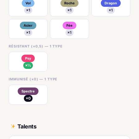
Vol
Roche
Dragon
×1
×1
×1
Acier
Fée
×1
×1
RÉSISTANT (×0,5) — 1 TYPE
Psy
×½
IMMUNISÉ (×0) — 1 TYPE
Spectre
×0
Talents