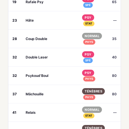
19
Rafale Psy
65
SPÉ
PSY
23
Hâte
—
STAT
NORMAL
28
Coup Double
35
PHYS
PSY
32
Double Laser
40
SPÉ
PSY
32
Psykoud’Boul
80
PHYS
TÉNÈBRES
37
Mâchouille
80
PHYS
NORMAL
41
Relais
—
STAT
TÉNÈBRES