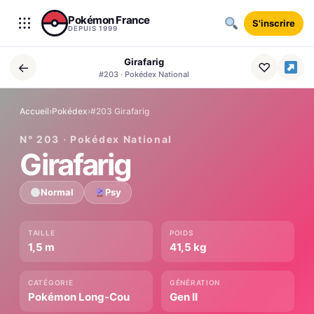
Aller au contenu
Pokémon France
S'inscrire
DEPUIS 1999
Girafarig
←
♡
#203 · Pokédex National
Accueil
›
Pokédex
›
#203 Girafarig
N° 203 · Pokédex National
Girafarig
Normal
Psy
TAILLE
POIDS
1,5 m
41,5 kg
CATÉGORIE
GÉNÉRATION
Pokémon Long-Cou
Gen II