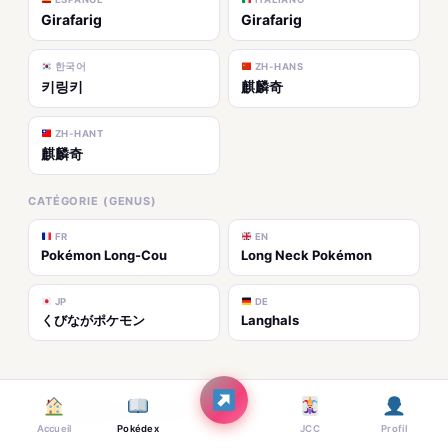
Girafarig
Girafarig
한국어
ZH-HANS
키링키
麒麟奇
ZH-HANT
麒麟奇
CATÉGORIE (GENUS)
FR
EN
Pokémon Long-Cou
Long Neck Pokémon
JP
DE
くびながポケモン
Langhals
Médias & Galerie
Accueil
Pokédex
JCC
Profil