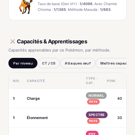
Taux de base (Gen VI+) :
1/4096
. Avec Charme
Chroma :
1/1365
. Méthode Masuda :
1/683
.
Capacités & Apprentissages
Capacités apprenables par ce Pokémon, par méthode.
Par niveau
CT / CS
Attaques œuf
Maîtres capacités
TYPE ·
NIV.
CAPACITÉ
POW.
CAT.
NORMAL
1
Charge
40
PHYS
SPECTRE
1
Étonnement
30
PHYS
PSY