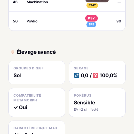
46
Machination
—
STAT
PSY
50
Psyko
90
SPÉ
Élevage avancé
GROUPES D'ŒUF
SEXAGE
Sol
0,0 /
100,0%
COMPATIBILITÉ
POKÉRUS
MÉTAMORPH
Sensible
✓ Oui
EV ×2 si infecté
CARACTÉRISTIQUE MAX